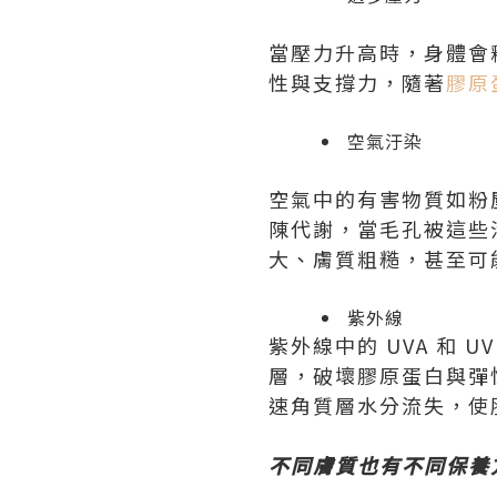
當壓力升高時，身體會
性與支撐力，隨著
膠原
空氣汙染
空氣中的有害物質如粉
陳代謝，當毛孔被這些
大、膚質粗糙，甚至可
紫外線
紫外線中的 UVA 和 
層，破壞膠原蛋白與彈
速角質層水分流失，使
不同膚質也有不同保養