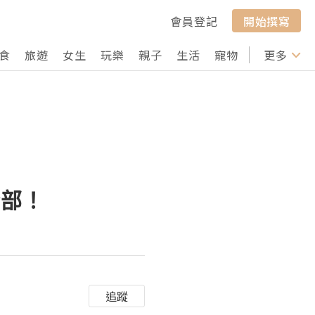
會員登記
開始撰寫
食
旅遊
女生
玩樂
親子
生活
寵物
行山
更多
打卡
全部！
追蹤