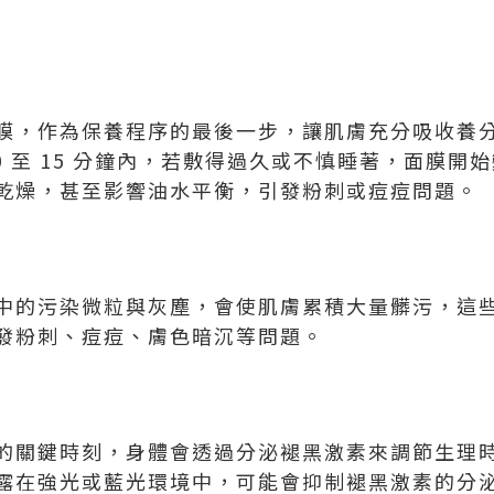
膜，作為保養程序的最後一步，讓肌膚充分吸收養
0 至 15 分鐘內，若敷得過久或不慎睡著，面膜開
乾燥，甚至影響油水平衡，引發粉刺或痘痘問題。
中的污染微粒與灰塵，會使肌膚累積大量髒污，這
發粉刺、痘痘、膚色暗沉等問題。
的關鍵時刻，身體會透過分泌褪黑激素來調節生理
露在強光或藍光環境中，可能會抑制褪黑激素的分