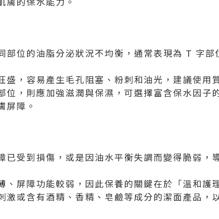
肌膚的保水能力。
同部位的油脂分泌狀況不均衡，通常表現為 T 字部
較旺盛，容易產生毛孔阻塞、粉刺和油光，建議使用
部位，則應加強滋潤與保濕，可選擇富含保水因子
膚屏障。
障已受到損傷，或是因油水平衡失調而變得脆弱，
薄、屏障功能較弱，因此保養的關鍵在於「溫和護
刺激或含有酒精、香精、皂鹼等成分的潔面產品，