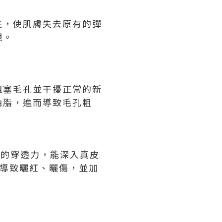
失，使肌膚失去原有的彈
現。
阻塞毛孔並干擾正常的新
油脂，進而導致毛孔粗
極強的穿透力，能深入真皮
能導致曬紅、曬傷，並加