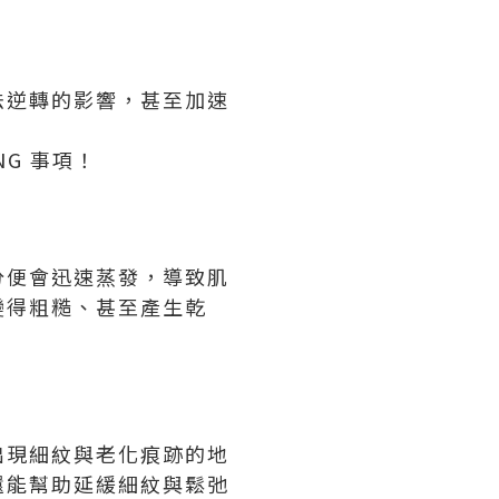
法逆轉的影響，甚至加速
G 事項！
分便會迅速蒸發，導致肌
變得粗糙、甚至產生乾
出現細紋與老化痕跡的地
還能幫助延緩細紋與鬆弛