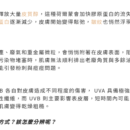
釋放大量
皮質醇
，這種荷爾蒙會加快膠原蛋白的流
蛋白
逐漸減少，皮膚開始變得鬆弛，
皺紋
也悄然浮
塵、廢氣和重金屬微粒，會悄悄附著在皮膚表面，
污染物堵塞時，肌膚無法順利排出老廢角質與多餘
能引發粉刺與痘痘問題。
UVB 各自對皮膚造成不同程度的傷害， UVA 具備
性纖維，而 UVB 則主要影響表皮層，短時間內可
肌膚變得乾燥粗糙。
方式？該怎麼分辨呢？