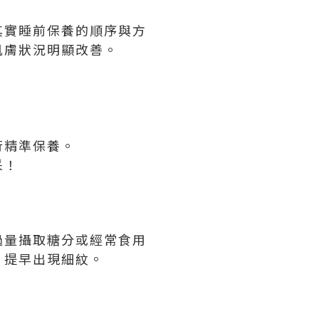
其實睡前保養的順序與方
肌膚狀況明顯改善。
行精準保養。
采！
過量攝取糖分或經常食用
、提早出現細紋。