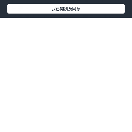
早出現。
我已閱讀及同意
由於每個人的膚質、皮膚厚度及遺傳條件
不同，因此眼周紋路出現的時間與深淺也
會有所差異。
建立 3 個保養習慣，有助維持眼周肌膚狀
態
想讓眼周維持較好的膚況，不一定需要複
雜的保養程序，反而應從基礎習慣開始建
立。
首先是加強保濕，選擇適合眼周使用的保
養品，幫助維持
角質層
含水量；其次是每
天做好防曬，降低
紫外線
帶來的光老化影