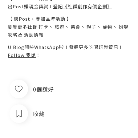
出Post賺現金獎賞 l
登記《社群創作有價企劃》
【 睇Post + 參加品牌活動 】
瀏覽更多社群
打卡
丶
旅遊
丶
美食
丶
親子
丶
寵物
丶
扮靚
攻略
及
活動情報
U Blog開咗WhatsApp啦！發掘更多吃喝玩樂資訊！
Follow 我哋
！
0個讚好
收藏