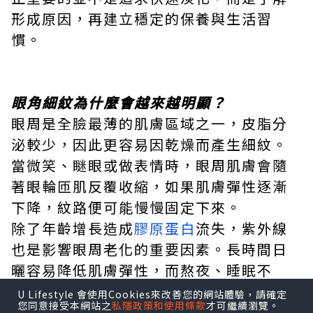
形成原因，再建立穩定的保養與生活習
慣。
眼角細紋為什麼會越來越明顯？
眼周是全臉最薄的肌膚區域之一，皮脂分
泌較少，因此更容易因乾燥而產生細紋。
當微笑、瞇眼或做表情時，眼周肌膚會隨
著眼輪匝肌反覆收縮，如果肌膚彈性逐漸
下降，紋路便可能慢慢固定下來。
除了年齡增長造成
膠原蛋白
流失，紫外線
也是影響眼周老化的重要因素。長時間日
曬容易降低肌膚彈性，而熬夜、睡眠不
足、長時間使用電子產品、頻繁揉眼等生
U Lifestyle 會使用Cookies來改善您的網站體驗，請確定
您同意接受本網站之
私隱政策和使用條款
才可繼續瀏覽。
活習慣，也可能增加眼周負擔，使細紋提