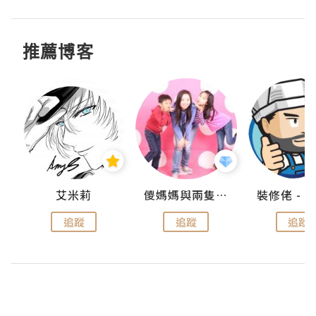
推薦博客
點滴
艾米莉
儍媽媽與兩隻小魔怪之家
追蹤
追蹤
追蹤