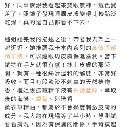
好，同事還說我看起來雙眼無神，氣色變
差了，照鏡子發現眼周皮膚變得比較黯淡
乾燥，真的是自己都看不下去。
櫃姐聽完我的描述之後，帶著我去架上一
起逛逛，她推薦我卡本內系列的
高效眼部
精華液
，可以讓眼周皮膚保濕滋潤。當下
試塗在手背就很有感！抹上皮膚的那瞬
間，就有一種很絲滑溫和的觸感，非常好
吸收。而且有股淡淡不刺鼻的天然植物
香，櫃姐說這罐精華液有
白藜蘆醇
、萃取
後的海藻、
蠟菊
、迷迭香
薰衣草精油，都屬於不會過度刺激皮膚的
成分。我大約在現場等了半小時，想測試
看看膚況，因為有保濕的關係，手背摸起