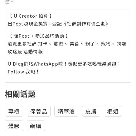
任。
【 U Creator 招募 】
出Post賺現金獎賞 l
登記《社群創作有價企劃》
【 睇Post + 參加品牌活動 】
瀏覽更多社群
打卡
丶
旅遊
丶
美食
丶
親子
丶
寵物
丶
扮靚
攻略
及
活動情報
U Blog開咗WhatsApp啦！發掘更多吃喝玩樂資訊！
Follow 我哋
！
相關話題
專櫃
保養品
精華液
皮膚
櫃姐
體驗
網購