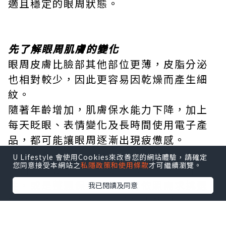
適且穩定的眼周狀態。
先了解眼周肌膚的變化
眼周皮膚比臉部其他部位更薄，皮脂分泌
也相對較少，因此更容易因乾燥而產生細
紋。
隨著年齡增加，肌膚保水能力下降，加上
每天眨眼、表情變化及長時間使用電子產
品，都可能讓眼周逐漸出現疲憊感。
因此，在挑選眼部保養品之前，不妨先觀
U Lifestyle 會使用Cookies來改善您的網站體驗，請確定
您同意接受本網站之
私隱政策和使用條款
才可繼續瀏覽。
察自己主要是在意乾燥、暗沉、缺乏彈
性，或是整體保濕不足，再依照需求挑選
我已閱讀及同意
適合的產品，而不是一味追求熱門排行。