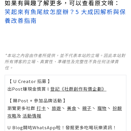
如果有興趣了解更多，可以查看原文唷：
笑起來有魚尾紋怎麼辦？5 大成因解析與保
養改善指南
*本站之內容由作者所提供，並不代表本站的立場。因此本站對
所有博客的立場、真實性、準確性及完整性不負任何法律責
任。
【 U Creator 招募 】
出Post賺現金獎賞 l
登記《社群創作有價企劃》
【 睇Post + 參加品牌活動 】
瀏覽更多社群
打卡
丶
旅遊
丶
美食
丶
親子
丶
寵物
丶
扮靚
攻略
及
活動情報
U Blog開咗WhatsApp啦！發掘更多吃喝玩樂資訊！