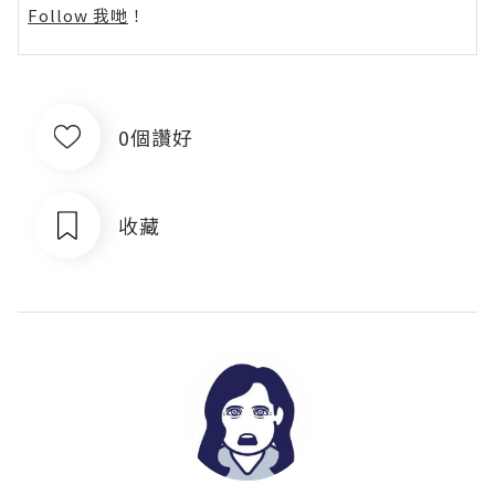
Follow 我哋
！
0個讚好
收藏