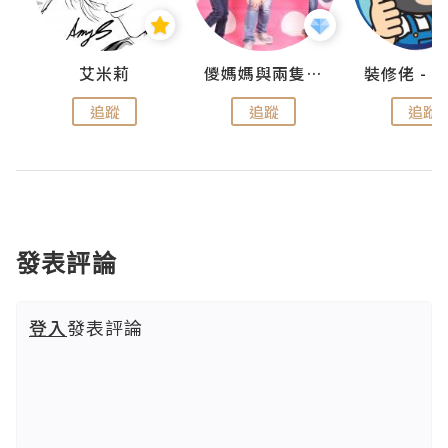
點滴
艾米莉
儍媽媽與兩隻小魔怪之家
追蹤
追蹤
追蹤
發表評論
登入
發表評論