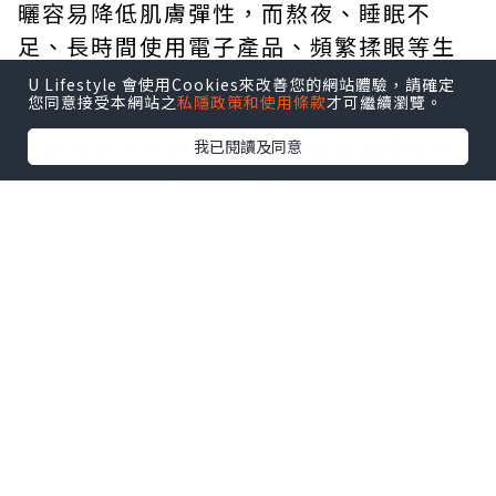
曬容易降低肌膚彈性，而熬夜、睡眠不
足、長時間使用電子產品、頻繁揉眼等生
活習慣，也可能增加眼周負擔，使細紋提
U Lifestyle 會使用Cookies來改善您的網站體驗，請確定
您同意接受本網站之
私隱政策和使用條款
才可繼續瀏覽。
早出現。
由於每個人的膚質、皮膚厚度及遺傳條件
我已閱讀及同意
不同，因此眼周紋路出現的時間與深淺也
會有所差異。
建立 3 個保養習慣，有助維持眼周肌膚狀
態
想讓眼周維持較好的膚況，不一定需要複
雜的保養程序，反而應從基礎習慣開始建
立。
首先是加強保濕，選擇適合眼周使用的保