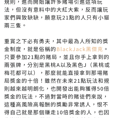
規則，進而開始讓許多賭場引進這項玩
法，但沒有意料中的大紅大紫，反而讓玩
家們興致缺缺，願意玩21點的人只有小貓
兩三隻。
重賞之下必有勇夫，其中最為人所知的獎
金制度，就是俗稱的
BlackJack黑傑克
。
只要參加21點的賭局，並且你手上拿到的
兩張牌，分別是黑桃A以及黑色J（黑桃或
梅花都可以），那麼就能直接拿到那場賭
局獎金的十倍！雖然在未來21點玩法和規
則越來越明朗化，也開發出能夠獲得50倍
獎金的玩法，不過對當時的賭徒們來說，
這種高風險高報酬的獎勵非常誘人，恨不
得自己就是那個賺走10倍獎金的人，也因