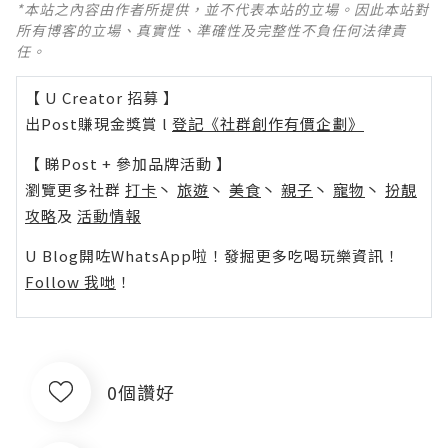
*本站之內容由作者所提供，並不代表本站的立場。因此本站對
所有博客的立場、真實性、準確性及完整性不負任何法律責
任。
【 U Creator 招募 】
出Post賺現金獎賞 l
登記《社群創作有價企劃》
【 睇Post + 參加品牌活動 】
瀏覽更多社群
打卡
丶
旅遊
丶
美食
丶
親子
丶
寵物
丶
扮靚
攻略
及
活動情報
U Blog開咗WhatsApp啦！發掘更多吃喝玩樂資訊！
Follow 我哋
！
0個讚好