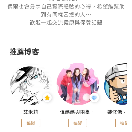
偶爾也會分享自己實際體驗的心得，希望能幫助
到有同樣困擾的人～

歡迎一起交流健康與保養話題
推薦博客
點滴
艾米莉
儍媽媽與兩隻小魔怪之家
追蹤
追蹤
追蹤