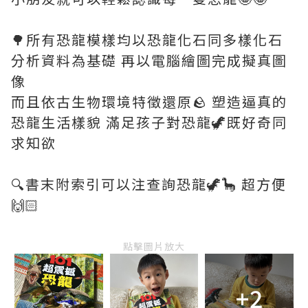
🌳所有恐龍模樣均以恐龍化石同多樣化石
分析資料為基礎 再以電腦繪圖完成擬真圖
像
而且依古生物環境特徵還原🪨 塑造逼真的
恐龍生活樣貌 滿足孩子對恐龍🦖既好奇同
求知欲
🔍書末附索引可以注查詢恐龍🦖🦕 超方便
🙌🏻
點擊圖片放大
+2