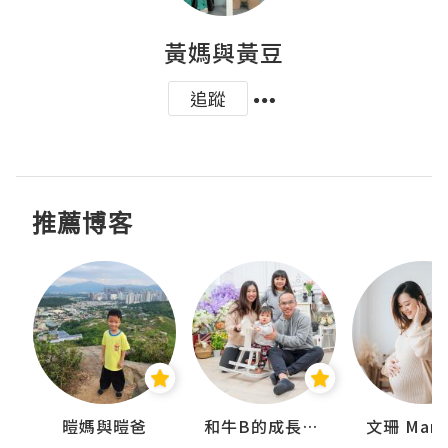
黃媽與黃豆
追蹤
推薦博客
 Swan
暟媽與暟爸
和牛B的成長日記
文珊 ManS