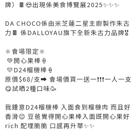
牌）🍫😍出現係美食博覽展2025✨✨✨
DA CHOCO係由米芝蓮二星主廚製作朱古
力🍫 係DALLOYAU旗下全新朱古力品牌🎖️
🔆會場限定🔆
💚開心果棒🍦
💛D24榴槤棒🍦
原價$68/支➡️ 會場價買一送一❗️❗️❗️一人一支
😋試晒2種口味🥳
我鍾意D24榴槤棒 入面食到榴槤肉 而且好
香滑😌 豆爸覺得開心果棒入面既開心果好
rich 配埋脆脆 口感再升華✨✨