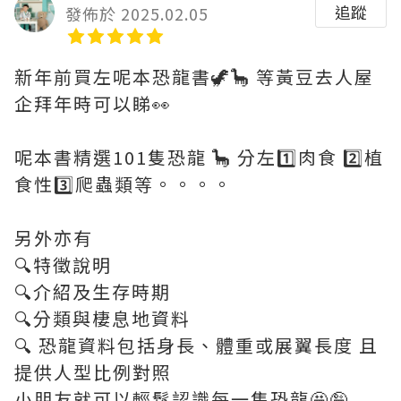
追蹤
發佈於 2025.02.05
新年前買左呢本恐龍書🦖🦕 等黃豆去人屋
企拜年時可以睇👀
呢本書精選101隻恐龍 🦕 分左1️⃣肉食 2️⃣植
食性3️⃣爬蟲類等。。。。
另外亦有
🔍特徵說明
🔍介紹及生存時期
🔍分類與棲息地資料
🔍 恐龍資料包括身長、體重或展翼長度 且
提供人型比例對照
小朋友就可以輕鬆認識每一隻恐龍🤩🤪