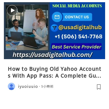
How to Buying Old Yahoo Account
s With App Pass: A Complete Guid
e
iyuoiuuio
5小時前