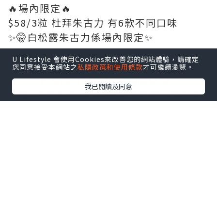
🔥場內限定🔥
$58/3粒 杜拜朱古力 有6款不同口味
✨🤫白松露朱古力係場內限定✨
U Lifestyle 會使用Cookies來改善您的網站體驗，請確定
🎊場內優惠🎊
您同意接受本網站之
私隱政策和使用條款
才可繼續瀏覽。
🍫買任何產品 ➕💲3️⃣0️⃣換購雪糕脆棒
我已閱讀及同意
🍫買2排脆朱古力送1支雪糕脆棒（送完即
止）
🍫脆朱古力買10送1（原價$238）
🍫🌕中秋脆朱古力禮盒 $288 （原價
$388）
📲現場下載iGDGAPP 成為會員 即可獲得
DALLOYAU 雪糕券一張