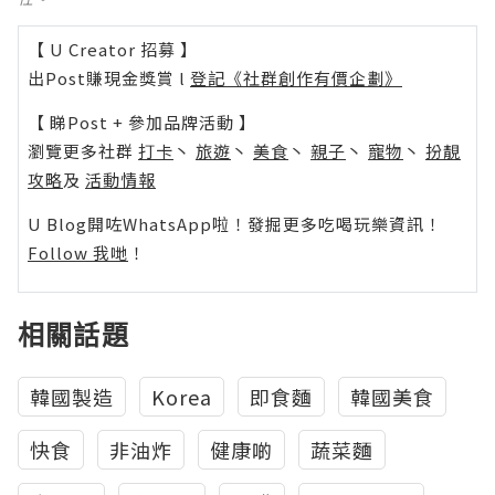
【 U Creator 招募 】
出Post賺現金獎賞 l
登記《社群創作有價企劃》
【 睇Post + 參加品牌活動 】
瀏覽更多社群
打卡
丶
旅遊
丶
美食
丶
親子
丶
寵物
丶
扮靚
攻略
及
活動情報
U Blog開咗WhatsApp啦！發掘更多吃喝玩樂資訊！
Follow 我哋
！
相關話題
韓國製造
Korea
即食麵
韓國美食
快食
非油炸
健康啲
蔬菜麵