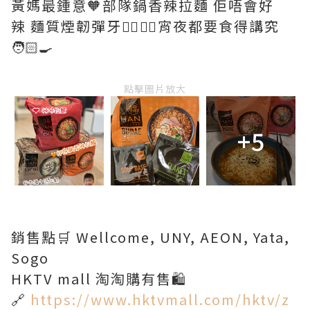
黃媽最鍾意🧡部隊鍋香辣拉麵 佢唔會好
辣 麵質煙韌彈牙👍🏻👍🏻宵夜都要食得講究
🧑🏻‍🍳
點擊圖片放大
+5
銷售點🛒 Wellcome, UNY, AEON, Yata,
Sogo
HKTV mall 淘淘購有售🛍️
🔗
https://www.hktvmall.com/hktv/z