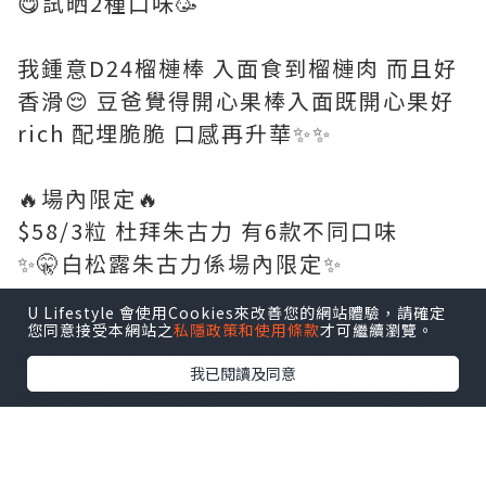
😋試晒2種口味🥳
我鍾意D24榴槤棒 入面食到榴槤肉 而且好
香滑😌 豆爸覺得開心果棒入面既開心果好
rich 配埋脆脆 口感再升華✨✨
🔥場內限定🔥
$58/3粒 杜拜朱古力 有6款不同口味
✨🤫白松露朱古力係場內限定✨
U Lifestyle 會使用Cookies來改善您的網站體驗，請確定
🎊場內優惠🎊
您同意接受本網站之
私隱政策和使用條款
才可繼續瀏覽。
🍫買任何產品 ➕💲3️⃣0️⃣換購雪糕脆棒
我已閱讀及同意
🍫買2排脆朱古力送1支雪糕脆棒（送完即
止）
🍫脆朱古力買10送1（原價$238）