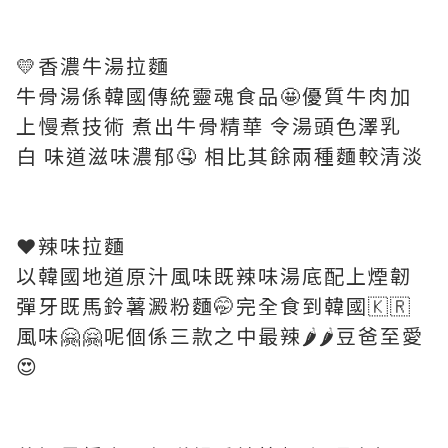
💛香濃牛湯拉麵
牛骨湯係韓國傳統靈魂食品🤩優質牛肉加
上慢煮技術 煮出牛骨精華 令湯頭色澤乳
白 味道滋味濃郁🤤 相比其餘兩種麵較清淡
❤️辣味拉麵
以韓國地道原汁風味既辣味湯底配上煙韌
彈牙既馬鈴薯澱粉麵🤭完全食到韓國🇰🇷
風味🤗🤗呢個係三款之中最辣🌶️🌶️豆爸至愛
😍