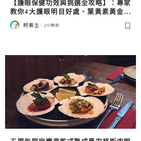
【護眼保健功效與挑選全攻略】：專家
教你4大護眼明目好處、葉黃素黃金比
例與挑選秘訣
輕養生
2小時前