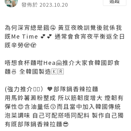
追蹤
發佈於 2023.10.20
為何深宵總是餓🤤 黃豆夜晚訓覺後就係我
既Me Time 💕💕 通常會食宵夜平衡返全日
既辛勞🫣🫣
唔想食杯麵咁Hea🤗推介大家食韓國即食
麵🍜 全韓國製造🇰🇷
(強力推介👍🏻）🧡部隊鍋香辣拉麵
用馬鈴薯澱粉整成 所以筋韌度增大 煙韌有
彈性😍含油量低😗而且當中加入韓國傳統
泡菜調味 自己可配搭唔同配料 製作自己獨
有既部隊鍋香辣拉麵😎