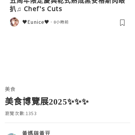
五周年限定慶典乾式熟成黑安格斯肉眼
扒♫ Chef's Cuts
♥Eunice♥
8小時前
美食
美食博覽展2025✨✨✨
瀏覽次數:1353
黃媽與黃豆