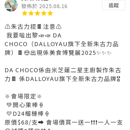
追蹤
發佈於 2025.08.16
⚠️朱古力控🍫注意⚠️
我要嗌出黎📣📣 DA
CHOCO（DALLOYAU旗下全新朱古力品
牌）🍫😍出現係美食博覽展2025✨✨✨
DA CHOCO係由米芝蓮二星主廚製作朱古
力🍫 係DALLOYAU旗下全新朱古力品牌🎖️
🔆會場限定🔆
💚開心果棒🍦
💛D24榴槤棒🍦
原價$68/支➡️ 會場價買一送一❗️❗️❗️一人一支