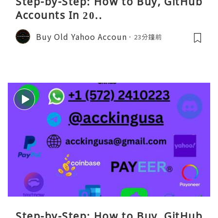
Step-by-Step: How to Buy, GitHub
Accounts In 20..
Buy Old Yahoo Accoun
23分鐘前
Step-by-Step: How to Buy, GitHub