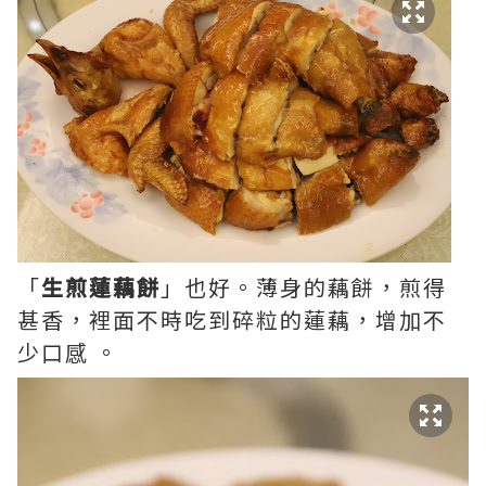
「
生煎蓮藕餅
」也好。薄身的藕餅，煎得
甚香，裡面不時吃到碎粒的蓮藕，增加不
少口感 。