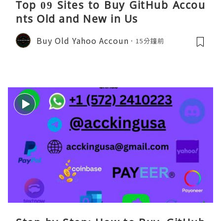
Top 09 Sites to Buy GitHub Accou
nts Old and New in Us
Buy Old Yahoo Accoun
15分鐘前