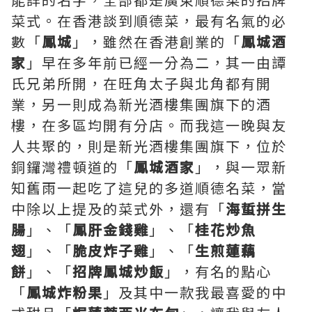
菜式。在香港談到順德菜，最有名氣的必
數「
鳳城
」，雖然在香港創業的「
鳳城酒
家
」早在多年前已經一分為二，其一由譚
氏兄弟所開，在旺角太子與北角都有開
業，另一則成為新光酒樓集團旗下的酒
樓，在多區均開有分店。而我這一晚與友
人共聚的，則是新光酒樓集團旗下，位於
銅鑼灣禮頓道的「
鳳城酒家
」，與一眾新
知舊雨一起吃了這兒的多道順德名菜，當
中除以上提及的菜式外，還有「
海蜇拼生
腸
」、「
鳳肝金錢雞
」、「
桂花炒魚
翅
」、「
脆皮炸子雞
」、「
生煎蓮藕
餅
」、「
招牌鳳城炒飯
」，有名的點心
「
鳳城炸粉果
」及其中一款我最喜愛的中