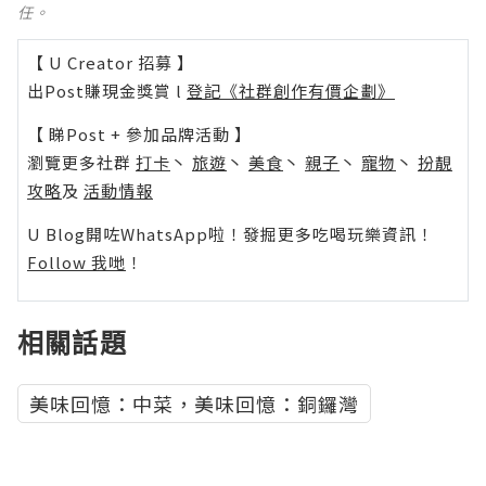
任。
【 U Creator 招募 】
出Post賺現金獎賞 l
登記《社群創作有價企劃》
【 睇Post + 參加品牌活動 】
瀏覽更多社群
打卡
丶
旅遊
丶
美食
丶
親子
丶
寵物
丶
扮靚
攻略
及
活動情報
U Blog開咗WhatsApp啦！發掘更多吃喝玩樂資訊！
Follow 我哋
！
相關話題
美味回憶：中菜，美味回憶：銅鑼灣