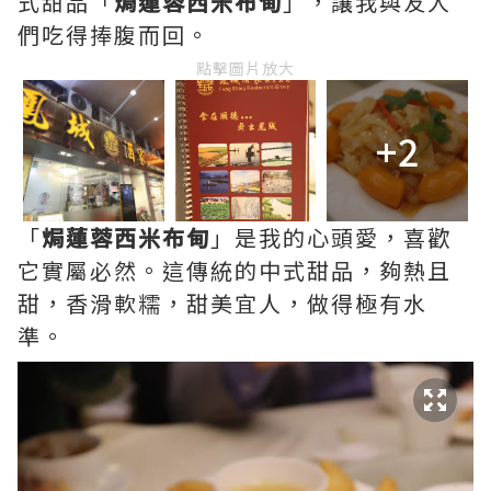
式甜品「
焗蓮蓉西米布甸
」，讓我與友人
們吃得捧腹而回。
點擊圖片放大
+2
「
焗蓮蓉西米布甸
」是我的心頭愛，喜歡
它實屬必然。這傳統的中式甜品，夠熱且
甜，香滑軟糯，甜美宜人，做得極有水
準。