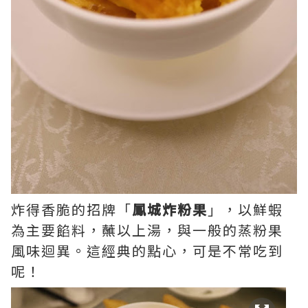
炸得香脆的招牌「
鳳城炸粉果
」，以鮮蝦
為主要餡料，蘸以上湯，與一般的蒸粉果
風味迴異。這經典的點心，可是不常吃到
呢！