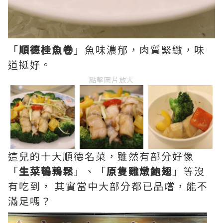
「
順德桂魚卷
」魚味濃郁，肉質緊緻，味
道挺好。
點擊圖片放大
這兒的十大順德名菜，雖然有部分好像
「
生菜鵪鶉鬆
」、「
原隻雞燉鮑翅
」等沒
有吃到， 其實當中大部分都已品嚐，能不
滿足嗎？