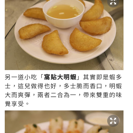
另一道小吃「
窩貼大明蝦
」其實即是蝦多
士，這兒做得也好，多士脆而香口，明蝦
大而爽彈，兩者二合為一，帶來雙重的味
覺享受。