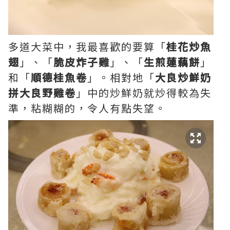
多道大菜中，我最喜歡的要算「
桂花炒魚
翅
」、「
脆皮炸子雞
」、「
生煎蓮藕餅
」
和「
順德桂魚卷
」。相對地「
大良炒鮮奶
拼大良野雞卷
」中的炒鮮奶就炒得較為失
準，粘糊糊的，令人有點失望。