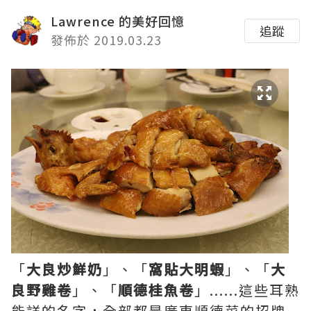
Lawrence 的美好回憶
追蹤
發佈於 2019.03.23
「
大良炒鮮奶
」、「
窩貼大明蝦
」、「
大
良野雞卷
」、「
順德桂魚卷
」......這些耳熟
能詳的名字，全部都是廣東順德菜的招牌