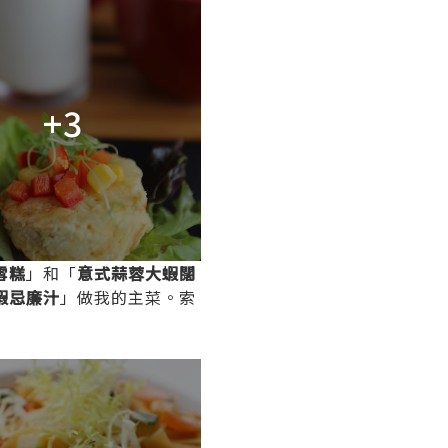
+3
雪糕
」和「
意式蒜蓉大蝦闊
蝦忌廉汁
」做我的主菜。索