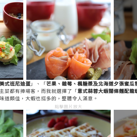
美式班尼迪蛋
」、「
芒果、雜莓、楓糖漿及北海道夕張蜜瓜
主菜都有捧場客，而我就選擇了「
意式蒜蓉大蝦闊條麵配龍
味道頗佳，大蝦也挺多的，整體令人滿意。
點擊圖片放大