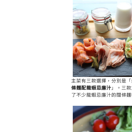
主菜有三款選擇，分別是「
條麵配龍蝦忌廉汁
」。三款
了不少龍蝦忌廉汁的闊條麵