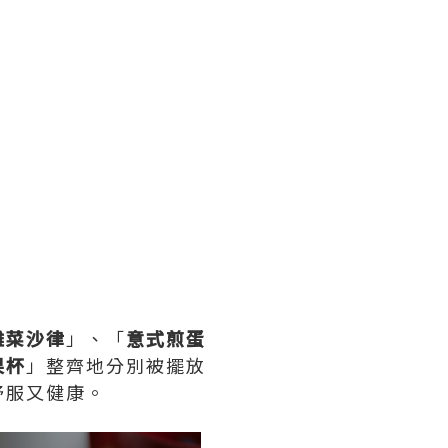
雜菜沙律
」、「
意式煎蛋
果杯
」整齊地分別被擺放
舒服又健康。