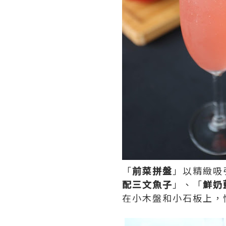
「
前菜拼盤
」以精緻吸
配三文魚子
」、「
鮮奶
在小木盤和小石板上，