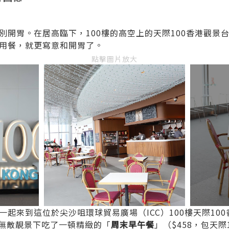
開胃。在居高臨下，100樓的高空上的天際100香港觀景台
用餐，就更寫意和開胃了。
點擊圖片放大
起來到這位於尖沙咀環球貿易廣場（ICC）100樓天際10
無敵靚景下吃了一頓精緻的「
周末早午餐
」（$458，包天