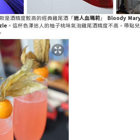
款是酒精度較高的經典雞尾酒「
迷人血瑪莉
」
Bloody Mar
zle
。這杯色澤迷人的柚子桃味氣泡雞尾酒精度不高，帶點兒
。