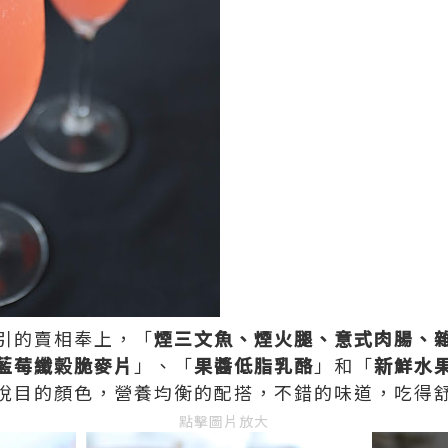
引的賣相奉上，「
煙三文魚、煙火腿、意式肉腸、
藍莓纖糓脆麥片
」、「
果醬低脂乳酪
」和「
新鮮水
悅目的顏色，營養均衡的配搭，不錯的味道，吃得
點擊圖片放大