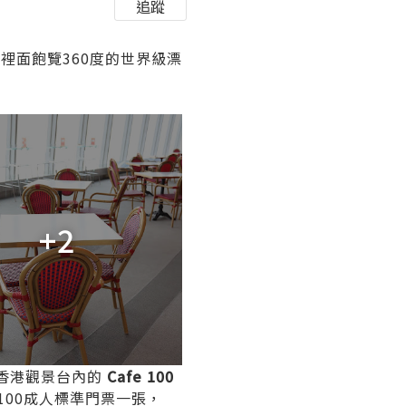
追蹤
裡面飽覽360度的世界級漂
+2
0香港觀景台內的
Cafe 100
際100成人標準門票一張，