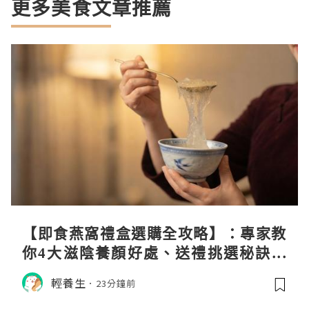
更多美食文章推薦
【即食燕窩禮盒選購全攻略】：專家教
你4大滋陰養顏好處、送禮挑選秘訣與
日常食用心得
輕養生
23分鐘前