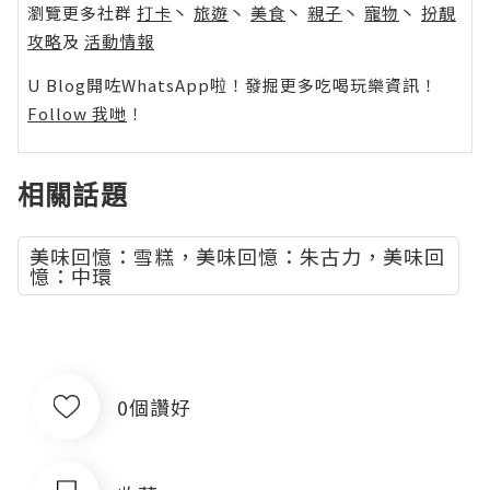
瀏覽更多社群
打卡
丶
旅遊
丶
美食
丶
親子
丶
寵物
丶
扮靚
攻略
及
活動情報
U Blog開咗WhatsApp啦！發掘更多吃喝玩樂資訊！
Follow 我哋
！
相關話題
美味回憶：雪糕，美味回憶：朱古力，美味回
憶：中環
0個讚好