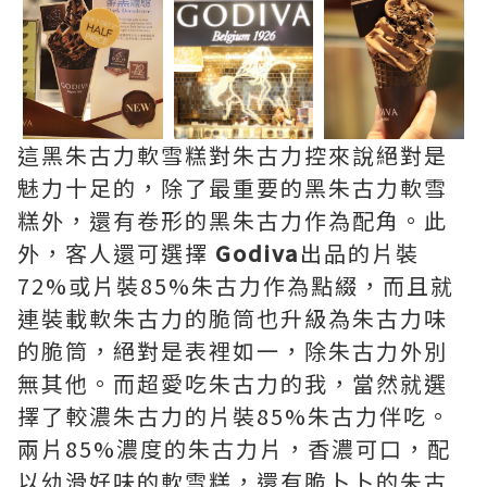
這黑朱古力軟雪糕對朱古力控來說絕對是
魅力十足的，除了最重要的黑朱古力軟雪
糕外，還有卷形的黑朱古力作為配角。此
外，客人還可選擇
Godiva
出品的片裝
72%或片裝85%朱古力作為點綴，而且就
連裝載軟朱古力的脆筒也升級為朱古力味
的脆筒，絕對是表裡如一，除朱古力外別
無其他。而超愛吃朱古力的我，當然就選
擇了較濃朱古力的片裝85%朱古力伴吃。
兩片85%濃度的朱古力片，香濃可口，配
以幼滑好味的軟雪糕，還有脆卜卜的朱古