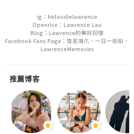
ig：hkfoodielawrence

Openrice：Lawrence Lau

Blog：Lawrence的美好回憶

Facebook Fans Page：雪泥鴻爪、一日一街拍、
LawrenceMemories
推薦博客