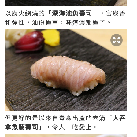
以炭火網燒的「
深海池魚壽司
」，富炭香
和彈性，油份極重，味道濃郁極了。
但更好的是以來自青森出產的去筋「
大吞
拿魚腩壽司
」，令人一吃愛上。