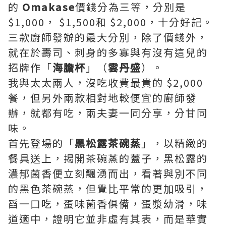
的
Omakase
價錢分為三等，分別是
$1,000， $1,500和 $2,000，十分好記。
三款廚師發辦的最大分別，除了價錢外，
就在於壽司、刺身的多寡與有沒有這兒的
招牌作「
海膽杯
」（
雲丹盛
）。
我與太太兩人，沒吃收費最貴的 $2,000
餐，但另外兩款相對地較便宜的廚師發
辦，就都有吃，兩夫妻一同分享，分甘同
味。
首先登場的「
黑松露茶碗蒸
」，以精緻的
餐具送上，揭開茶碗蒸的蓋子，黑松露的
濃郁菌香便立刻飄湧而出，看著與別不同
的黑色茶碗蒸，但覺比平常的更加吸引，
舀一口吃，蛋味菌香俱備，蛋漿幼滑，味
道適中，證明它並非虛有其表，而是華實