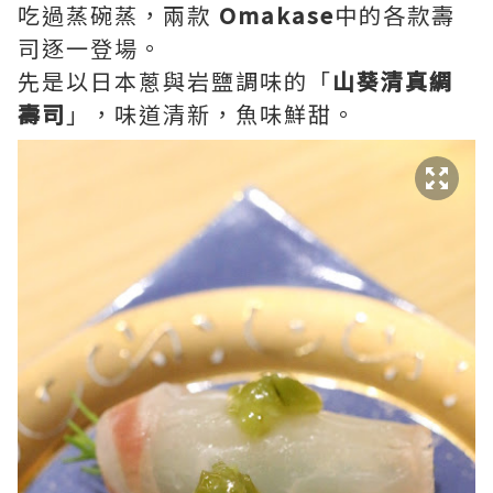
吃過蒸碗蒸，兩款
Omakase
中的各款壽
司逐一登場。
先是以日本蔥與岩鹽調味的「
山葵清真綢
壽司
」，味道清新，魚味鮮甜。