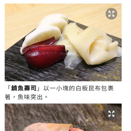
「
鯖魚壽司
」以一小塊的白板昆布包裹
著，魚味突出。