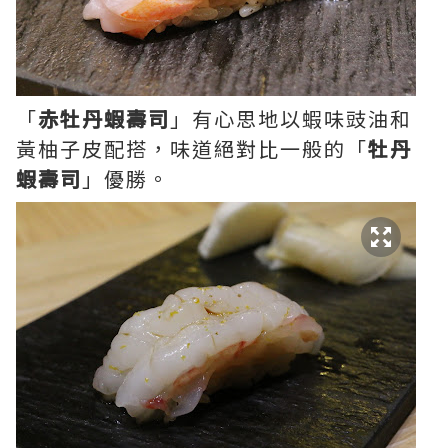
「
赤牡丹蝦壽司
」有心思地以蝦味豉油和
黃柚子皮配搭，味道絕對比一般的「
牡丹
蝦壽司
」優勝。