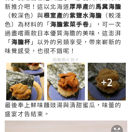
新推介吧！這以北海道
厚岸產
的
馬糞海膽
（較深色）與
根室產
的
紫鹽水海膽
（較淺
色）為材料的「
海膽紫菜手卷
」，可一次
過盡嚐兩款日本優質海膽的美味，這澎湃
「
海膽杯
」以外的另類享受，帶來嶄新的
味覺感受，也很不錯呢！
點擊圖片放大
+2
最後奉上鮮味麵豉湯與清甜蜜瓜，味蕾的
盛宴才告結束。