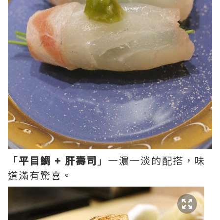
「
平目鯛 + 肝壽司
」一濃一淡的配搭，味
道滿有驚喜。