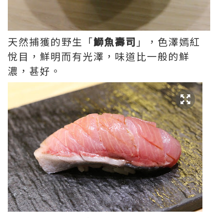
天然捕獲的野生「
鰤魚壽司
」，色澤嫣紅
悅目，鮮明而有光澤，味道比一般的鮮
濃，甚好。