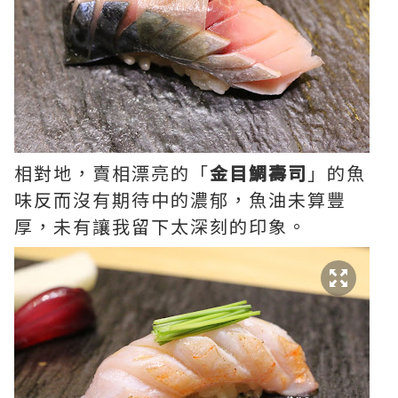
相對地，賣相漂亮的「
金目鯛壽司
」的魚
味反而沒有期待中的濃郁，魚油未算豐
厚，未有讓我留下太深刻的印象。