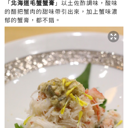
「
北海道毛蟹蟹膏
」以土佐酢調味，酸味
的醋把蟹肉的甜味帶引出來，加上蟹味濃
郁的蟹膏，都不錯。