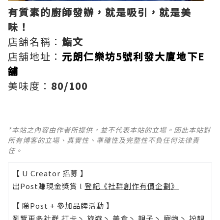
有質素的廚師發辦，就是吸引，就是美
味！
店舖名稱：
鮨文
店舖地址：
元朗仁樂坊5號利發大廈地下E
舖
美味度：
80/100
*本站之內容由作者所提供，並不代表本站的立場。因此本站對
所有博客的立場、真實性、準確性及完整性不負任何法律責
任。
【 U Creator 招募 】
出Post賺現金獎賞 l
登記《社群創作有價企劃》
【 睇Post + 參加品牌活動 】
瀏覽更多社群
打卡
丶
旅遊
丶
美食
丶
親子
丶
寵物
丶
扮靚