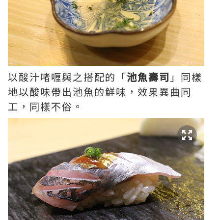
以酸汁啫喱與之搭配的「
池魚壽司
」同樣
地以酸味帶出池魚的鮮味，效果異曲同
工，同樣不俗。