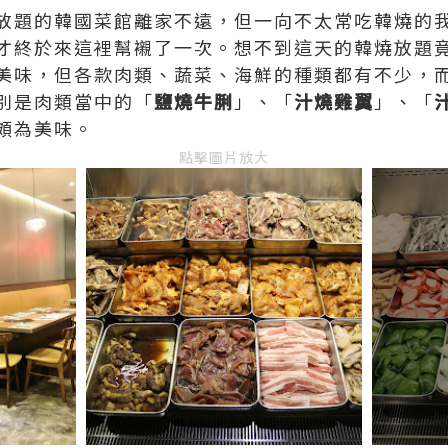
放題的韓國菜館離家不遠，但一向不太常吃韓燒的
才終於來這裡幫襯了一次。想不到這天的韓燒放題
美味，但各款肉類、蔬菜、海鮮的種類都有不少，
別是肉類當中的「
鹽燒牛脷
」、「
汁燒雞翼
」、「
頗為美味。
點擊圖片放大