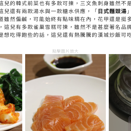
這兒的韓式前菜也有多款可揀，三文魚刺身雖然不
這兒還有兩款湯水與一款糖水供應，「
日式麵豉湯
道雖然偏鹹，可能始終有點味精在內，花甲還是挺
，這兒有多款雀巢雪糕可揀，雖然不是甚麼著名品
是想吃得飽些的話，這兒還有熱騰騰的漢城炒飯可
點擊圖片放大