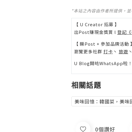
*本站之內容由作者所提供，
【 U Creator 招募 】
出Post賺現金獎賞 l
登記《
【 睇Post + 參加品牌活動 
瀏覽更多社群
打卡
丶
旅遊
U Blog開咗WhatsAp
相關話題
美味回憶：韓國菜，美味
0個讚好