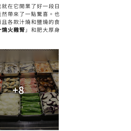
我就在它開業了好一段日
竟然帶來了一點驚喜。也
而且各款汁燒和鹽燒的食
汁燒火雞腎
」和肥大厚身
+8