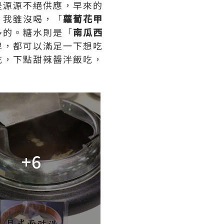
是源源不絕供應，早來的
」我雖沒喝，「
蘿蔔花甲
多的。糖水則是「
南瓜西
牌，都可以滿足一下想吃
吃，下點甜辣醬泮飯吃，
+6