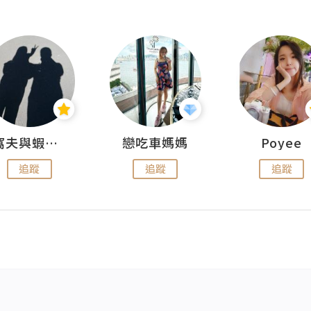
窩夫與蝦子餅
戀吃車媽媽
Poyee
追蹤
追蹤
追蹤