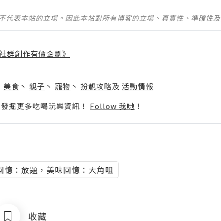
並不代表本站的立場。因此本站對所有博客的立場、真實性、準確性
社群創作有價企劃》
】
丶
美食
丶
親子
丶
寵物
丶
扮靚攻略
及
活動情報
p啦！發掘更多吃喝玩樂資訊！
Follow 我哋
！
回憶：放題，美味回憶：大角咀
收藏