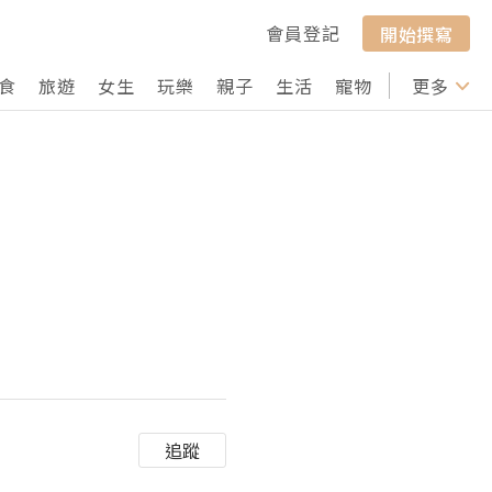
會員登記
開始撰寫
食
旅遊
女生
玩樂
親子
生活
寵物
行山
更多
打卡
追蹤