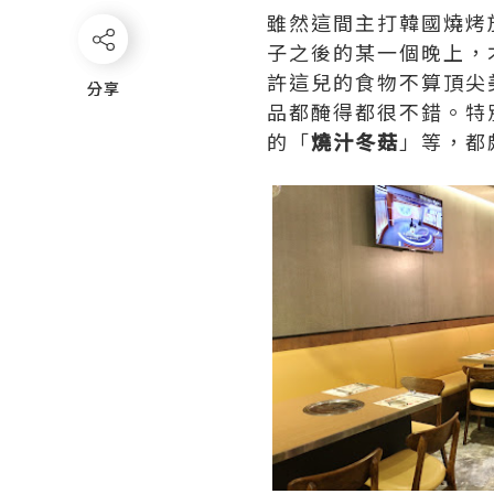
雖然這間主打韓國燒烤
子之後的某一個晚上，
許這兒的食物不算頂尖
分享
分享
品都醃得都很不錯。特
的「
燒汁冬菇
」等，都