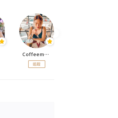
Coffeemeetjojo
艾華斯@鄭大小姐工房
追蹤
追蹤