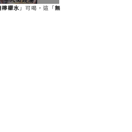
糖檸檬水
」可喝，這「
無
。