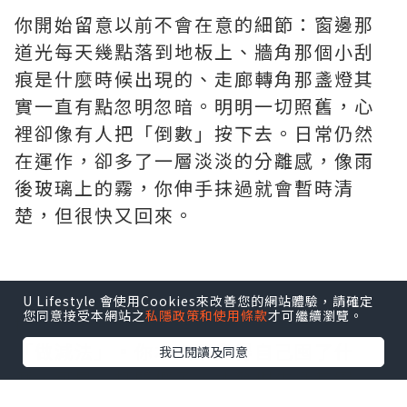
你開始留意以前不會在意的細節：窗邊那
道光每天幾點落到地板上、牆角那個小刮
痕是什麼時候出現的、走廊轉角那盞燈其
實一直有點忽明忽暗。明明一切照舊，心
裡卻像有人把「倒數」按下去。日常仍然
在運作，卻多了一層淡淡的分離感，像雨
後玻璃上的霧，你伸手抹過就會暫時清
楚，但很快又回來。
U Lifestyle 會使用Cookies來改善您的網站體驗，請確定
您同意接受本網站之
私隱政策和使用條款
才可繼續瀏覽。
搬屋前最奇妙的，是你會突然變得很會
「做減法」。你本來不覺得自己囤了什
我已閱讀及同意
麼，可是一打開櫃子，才發現生活其實一
直在默默累積：不太合身卻捨不得丟的衣