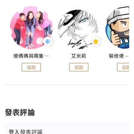
點滴
儍媽媽與兩隻小魔怪之家
艾米莉
追蹤
追蹤
追蹤
發表評論
登入
發表評論