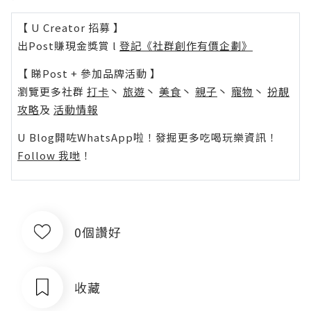
【 U Creator 招募 】
出Post賺現金獎賞 l
登記《社群創作有價企劃》
【 睇Post + 參加品牌活動 】
瀏覽更多社群
打卡
丶
旅遊
丶
美食
丶
親子
丶
寵物
丶
扮靚
攻略
及
活動情報
U Blog開咗WhatsApp啦！發掘更多吃喝玩樂資訊！
Follow 我哋
！
0個讚好
收藏