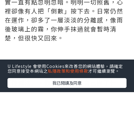
實一直有點忽明忽暗。明明一切照舊，心
裡卻像有人把「倒數」按下去。日常仍然
在運作，卻多了一層淡淡的分離感，像雨
後玻璃上的霧，你伸手抹過就會暫時清
楚，但很快又回來。
U Lifestyle 會使用Cookies來改善您的網站體驗，請確定
您同意接受本網站之
私隱政策和使用條款
才可繼續瀏覽。
搬屋前最奇妙的，是你會突然變得很會
「做減法」。你本來不覺得自己囤了什
我已閱讀及同意
麼，可是一打開櫃子，才發現生活其實一
直在默默累積：不太合身卻捨不得丟的衣
服、用過一次就收起來的電器、買回來想
整理卻一直沒用上的收納盒。它們都不吵
不鬧，安安靜靜地佔著位置，直到你要移