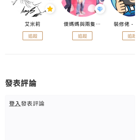
點滴
艾米莉
儍媽媽與兩隻小魔怪之家
追蹤
追蹤
追蹤
發表評論
登入
發表評論