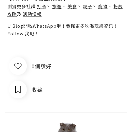
瀏覽更多社群
打卡
丶
旅遊
丶
美食
丶
親子
丶
寵物
丶
扮靚
攻略
及
活動情報
U Blog開咗WhatsApp啦！發掘更多吃喝玩樂資訊！
Follow 我哋
！
0個讚好
收藏