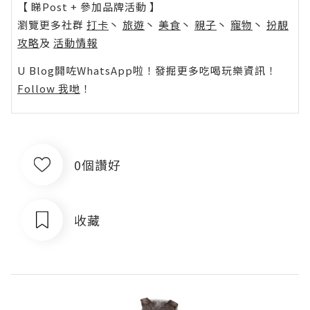
【 睇Post + 參加品牌活動 】
瀏覽更多社群
打卡
丶
旅遊
丶
美食
丶
親子
丶
寵物
丶
扮靚
攻略
及
活動情報
U Blog開咗WhatsApp啦！發掘更多吃喝玩樂資訊！
Follow 我哋
！
0個讚好
收藏