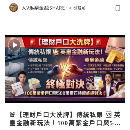
港財仔收緊🔒，玩卡點樣避開中伏？💡
大V娛樂金融SHARE
40分鐘前
🚨【理財戶口大洗牌】傳統私銀 🆚 英
皇金融新玩法！100萬紫金戶口與500