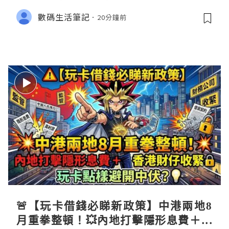
數碼生活筆記
20分鐘前
🚨【玩卡借錢必睇新政策】中港兩地8
月重拳整頓！💥內地打擊隱形息費＋香