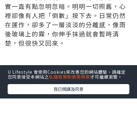
實一直有點忽明忽暗。明明一切照舊，心
裡卻像有人把「倒數」按下去。日常仍然
在運作，卻多了一層淡淡的分離感，像雨
後玻璃上的霧，你伸手抹過就會暫時清
楚，但很快又回來。
U Lifestyle 會使用Cookies來改善您的網站體驗，請確定
您同意接受本網站之
私隱政策和使用條款
才可繼續瀏覽。
搬屋前最奇妙的，是你會突然變得很會
「做減法」。你本來不覺得自己囤了什
我已閱讀及同意
麼，可是一打開櫃子，才發現生活其實一
直在默默累積：不太合身卻捨不得丟的衣
服、用過一次就收起來的電器、買回來想
整理卻一直沒用上的收納盒。它們都不吵
不鬧，安安靜靜地佔著位置，直到你要移