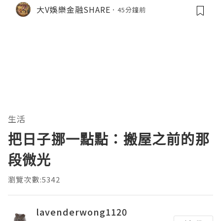
萬鑽石特權終極對決 🥊銀行傳統迎新
大V娛樂金融SHARE
45分鐘前
🆚英皇生態圈特權
生活
把日子挪一點點：搬屋之前的那
段微光
瀏覽次數:5342
lavenderwong1120