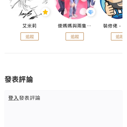
點滴
艾米莉
儍媽媽與兩隻小魔怪之家
追蹤
追蹤
追蹤
發表評論
登入
發表評論