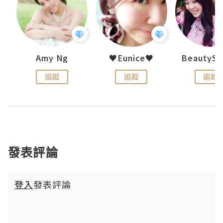
h 夏沫
Amy Ng
♥Eunice♥
追蹤
追蹤
追蹤
發表評論
登入
發表評論