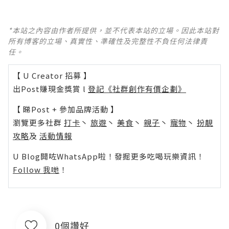
*本站之內容由作者所提供，並不代表本站的立場。因此本站對
所有博客的立場、真實性、準確性及完整性不負任何法律責
任。
【 U Creator 招募 】
出Post賺現金獎賞 l
登記《社群創作有價企劃》
【 睇Post + 參加品牌活動 】
瀏覽更多社群
打卡
丶
旅遊
丶
美食
丶
親子
丶
寵物
丶
扮靚
攻略
及
活動情報
U Blog開咗WhatsApp啦！發掘更多吃喝玩樂資訊！
Follow 我哋
！
0個讚好