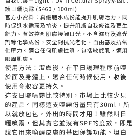
自我保護－Light：UV in Cellular Spray基因保
護日曬噴霧 ($460 / 100ml)
官方小資料：真細胞水成份能提升肌膚活力，同
時促進水循環及抗炎，提升肌膚自我修復及更生
能力。有效控制肌膚接觸日光，不含濾屏及遮光
劑等化學成份，安全對抗光老化、自由基及抗氧
化壓力。適合任何肌膚性質，包括敏感肌，適用
眼周肌膚。
使用方法：潔膚後，在平日護理程序前噴
於面及身體上，適合任何時候使用，妝後
使用令妝容更持久。
這支日曬噴霧比較特別，市場上比較少見
的產品。同樣這支噴霧份量只有30ml，所
以就放包包，外出的時間才用！雖然叫日
曬噴霧，但其實它並沒有SPF的度數，即是
說它用來喚醒皮膚的基因保護功能。坦白