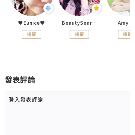
h 夏沫
♥Eunice♥
BeautySearch
Amy N
追蹤
追蹤
追蹤
發表評論
登入
發表評論