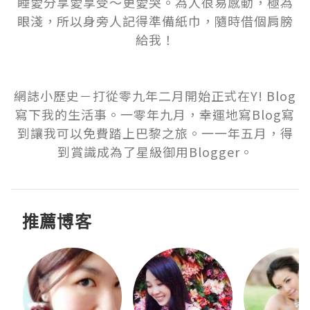
睡愛分享愛享受～更愛哭。為人很易感動，極為
眼淺，所以身旁人記得準備紙巾，隨時借個肩膀
給我！

網誌小歷史－打從零九年二月開始正式在Y! Blog
寫下我的生活事。一零年九月，幸運地寫Blog寫
到讓我可以免費踏上巴黎之旅。一一年五月，得
到賞識成為了星級御用Blogger。
推薦博客