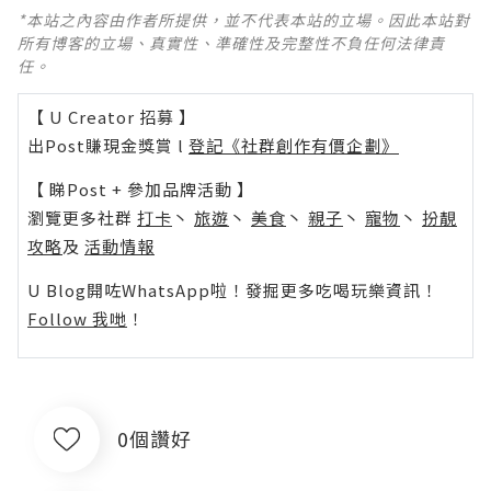
*本站之內容由作者所提供，並不代表本站的立場。因此本站對
所有博客的立場、真實性、準確性及完整性不負任何法律責
任。
【 U Creator 招募 】
出Post賺現金獎賞 l
登記《社群創作有價企劃》
【 睇Post + 參加品牌活動 】
瀏覽更多社群
打卡
丶
旅遊
丶
美食
丶
親子
丶
寵物
丶
扮靚
攻略
及
活動情報
U Blog開咗WhatsApp啦！發掘更多吃喝玩樂資訊！
Follow 我哋
！
0個讚好