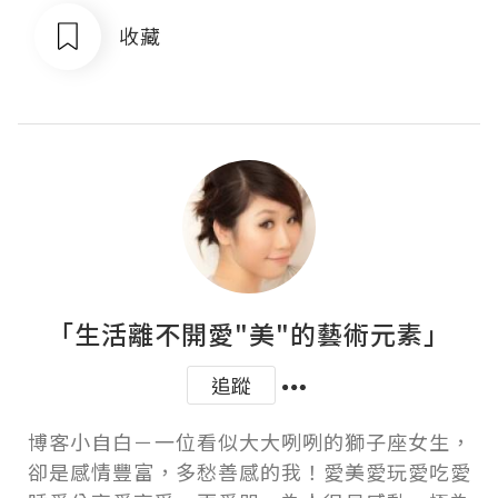
收藏
「生活離不開愛"美"的藝術元素」
追蹤
博客小自白－一位看似大大咧咧的獅子座女生，
卻是感情豐富，多愁善感的我！愛美愛玩愛吃愛