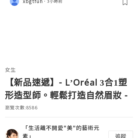
xbgtfuh
3小時前
女生
【新品速遞】- L’Oréal 3合1塑
形造型師。輕鬆打造自然眉妝 -
瀏覽次數:8586
「生活離不開愛"美"的藝術元
素」
追蹤