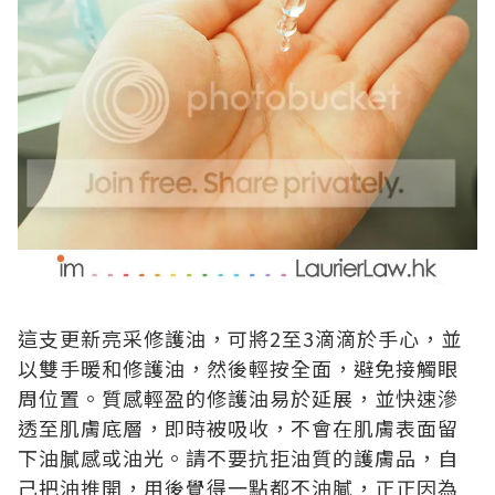
這支更新亮采修護油，可將2至3滴滴於手心，並
以雙手暖和修護油，然後輕按全面，避免接觸眼
周位置。質感輕盈的修護油易於延展，並快速滲
透至肌膚底層，即時被吸收，不會在肌膚表面留
下油膩感或油光。請不要抗拒油質的護膚品，自
己把油推開，用後覺得一點都不油膩，正正因為