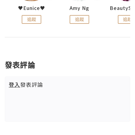
h 夏沫
♥Eunice♥
Amy Ng
追蹤
追蹤
追蹤
發表評論
登入
發表評論