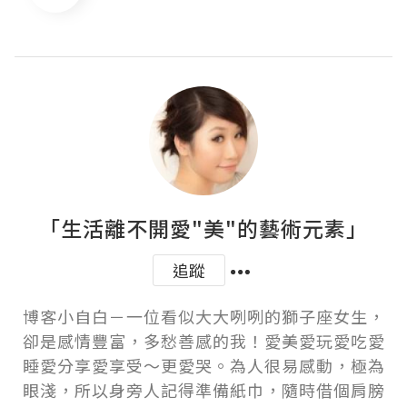
「生活離不開愛"美"的藝術元素」
追蹤
博客小自白－一位看似大大咧咧的獅子座女生，
卻是感情豐富，多愁善感的我！愛美愛玩愛吃愛
睡愛分享愛享受～更愛哭。為人很易感動，極為
眼淺，所以身旁人記得準備紙巾，隨時借個肩膀