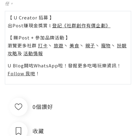
任。
【 U Creator 招募 】
出Post賺現金獎賞 l
登記《社群創作有價企劃》
【 睇Post + 參加品牌活動 】
瀏覽更多社群
打卡
丶
旅遊
丶
美食
丶
親子
丶
寵物
丶
扮靚
攻略
及
活動情報
U Blog開咗WhatsApp啦！發掘更多吃喝玩樂資訊！
Follow 我哋
！
0個讚好
收藏