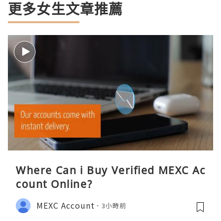
更多女生文章推薦
Where Can i Buy Verified MEXC Ac
count Online?
MEXC Account
3小時前