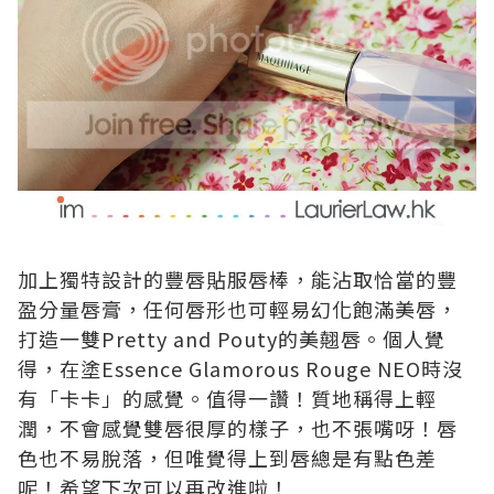
加上獨特設計的豐唇貼服唇棒，能沾取恰當的豐
盈分量唇膏，任何唇形也可輕易幻化飽滿美唇，
打造一雙Pretty and Pouty的美翹唇。個人覺
得，在塗Essence Glamorous Rouge NEO時沒
有「卡卡」的感覺。值得一讚！質地稱得上輕
潤，不會感覺雙唇很厚的樣子，也不張嘴呀！唇
色也不易脫落，但唯覺得上到唇總是有點色差
呢！希望下次可以再改進啦！