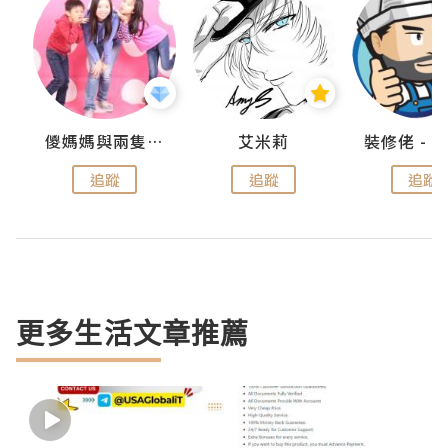
點滴
儍媽媽與兩隻小魔怪之家
艾米莉
追蹤
追蹤
追蹤
更多生活文章推薦