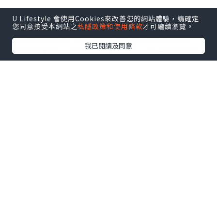
東京：機會多，生活節奏快
U Lifestyle 會使用Cookies來改善您的網站體驗，請確定
您同意接受本網站之
私隱政策和使用條款
才可繼續瀏覽。
東京可以說是香港人最熟悉的日本城市。
我已閱讀及同意
就業機會多、國際化程度高，而且語言障
礙相對較少。不過，生活成本亦是日本全
國之首，加上居住空間狹窄、生活節奏急
促，對於追求安穩舒適生活的人來說，可
能未必是最佳選擇。
大阪：生活感重，人情味濃
大阪的生活節奏比東京相對較慢，租金亦
比東京便宜。當地人熱情親切，是不少香
港家庭考慮的選擇。娛樂、美食、文化樣
樣齊全。語言上關西腔雖然有些不同，但
也不會太難適應。需要注意的是高技術的