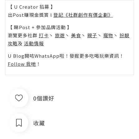
【 U Creator 招募 】
出Post賺現金獎賞 l
登記《社群創作有價企劃》
【 睇Post + 參加品牌活動 】
瀏覽更多社群
打卡
丶
旅遊
丶
美食
丶
親子
丶
寵物
丶
扮靚
攻略
及
活動情報
U Blog開咗WhatsApp啦！發掘更多吃喝玩樂資訊！
Follow 我哋
！
0個讚好
收藏