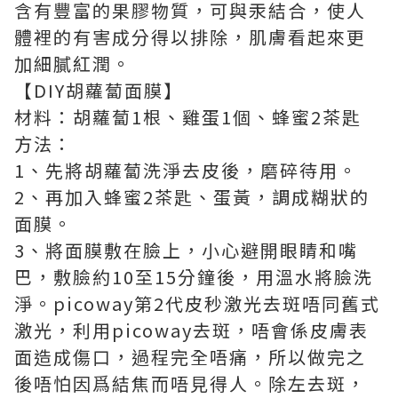
含有豐富的果膠物質，可與汞結合，使人
體裡的有害成分得以排除，肌膚看起來更
加細膩紅潤。
【DIY胡蘿蔔面膜】
材料：胡蘿蔔1根、雞蛋1個、蜂蜜2茶匙
方法：
1、先將胡蘿蔔洗淨去皮後，磨碎待用。
2、再加入蜂蜜2茶匙、蛋黃，調成糊狀的
面膜。
3、將面膜敷在臉上，小心避開眼睛和嘴
巴，敷臉約10至15分鐘後，用溫水將臉洗
淨。picoway第2代皮秒激光去斑唔同舊式
激光，利用picoway去斑，唔會係皮膚表
面造成傷口，過程完全唔痛，所以做完之
後唔怕因爲結焦而唔見得人。除左去斑，