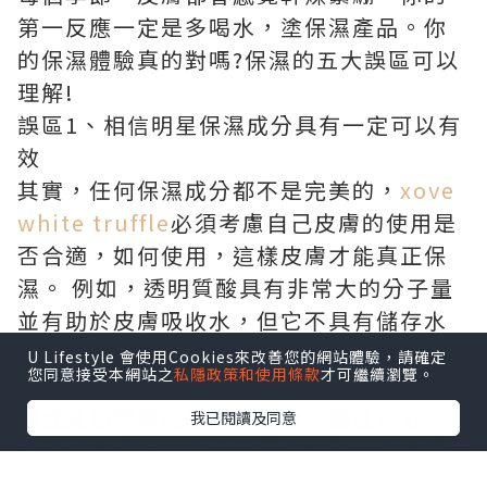
第一反應一定是多喝水，塗保濕產品。你
的保濕體驗真的對嗎?保濕的五大誤區可以
理解!
誤區1、相信明星保濕成分具有一定可以有
效
其實，任何保濕成分都不是完美的，
xove
white truffle
必須考慮自己皮膚的使用是
否合適，如何使用，這樣皮膚才能真正保
濕。 例如，透明質酸具有非常大的分子量
並有助於皮膚吸收水，但它不具有儲存水
的能力，因此它應該與水鎖定潤濕劑(霍霍
U Lifestyle 會使用Cookies來改善您的網站體驗，請確定
您同意接受本網站之
私隱政策和使用條款
才可繼續瀏覽。
巴油、凡士林等)一起使用。 只有用透明質
酸或其他簡單的吸水保濕霜不鎖住水分，
我已閱讀及同意
也會使皮膚原有的水分迅速蒸發，使皮膚
變得更幹燥。