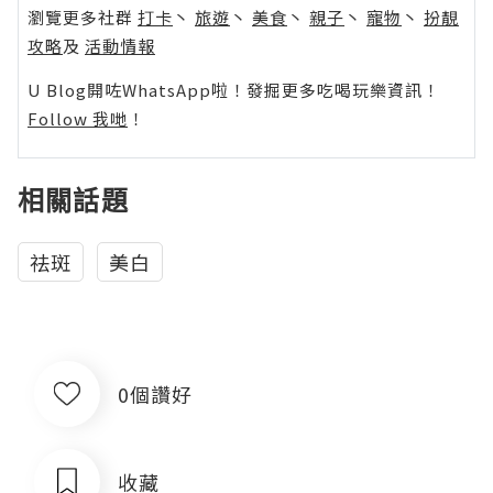
瀏覽更多社群
打卡
丶
旅遊
丶
美食
丶
親子
丶
寵物
丶
扮靚
攻略
及
活動情報
U Blog開咗WhatsApp啦！發掘更多吃喝玩樂資訊！
Follow 我哋
！
相關話題
祛斑
美白
0個讚好
收藏