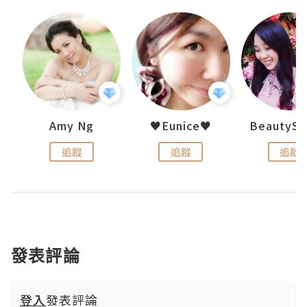
h 夏沫
Amy Ng
♥Eunice♥
追蹤
追蹤
追蹤
發表評論
登入
發表評論