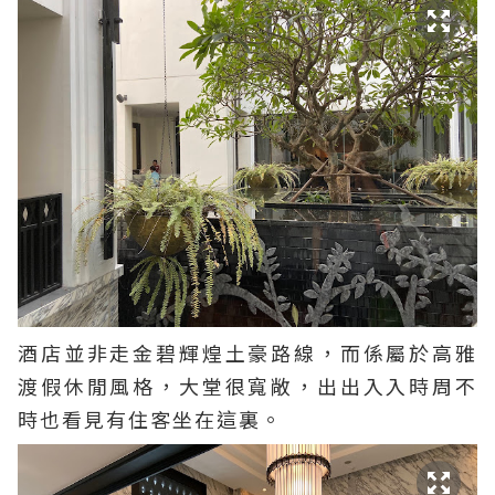
酒店並非走金碧輝煌土豪路線，而係屬於高雅
渡假休閒風格，大堂很寬敞，出出入入時周不
時也看見有住客坐在這裏。