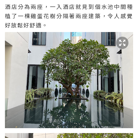
酒店分為兩座，一入酒店就見到個水池中間種
植了一棵雞蛋花樹
分隔著兩座
建築，令人感覺
好放鬆好舒適。