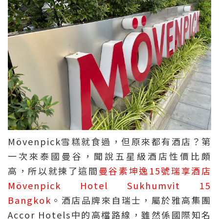
Mövenpick雪糕
就食過，但原來都有酒店？第
一次來泰國曼谷，聞說五星級酒店性價比頗
高，所以就揀了這間
曼谷素坤逸15號瑞享酒店
Mövenpick Hotel Sukhumvit 15
Bangkok
。酒店品牌來自瑞士，屬於雅高集團
Accor Hotels中的高檔路線，雖然係國際知名