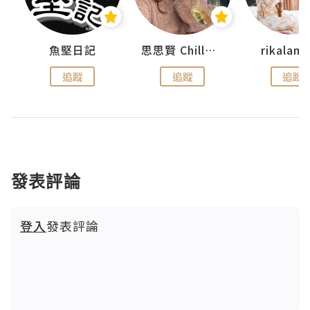
urnal
魚堅日記
思思賢 ChillMyBabe
rikala
追蹤
追蹤
追蹤
發表評論
登入
發表評論