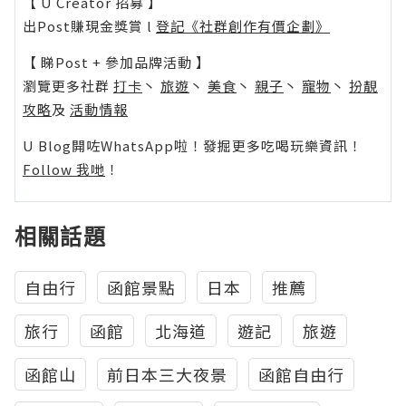
【 U Creator 招募 】
出Post賺現金獎賞 l
登記《社群創作有價企劃》
【 睇Post + 參加品牌活動 】
瀏覽更多社群
打卡
丶
旅遊
丶
美食
丶
親子
丶
寵物
丶
扮靚
攻略
及
活動情報
U Blog開咗WhatsApp啦！發掘更多吃喝玩樂資訊！
Follow 我哋
！
相關話題
自由行
函館景點
日本
推薦
旅行
函館
北海道
遊記
旅遊
函館山
前日本三大夜景
函館自由行