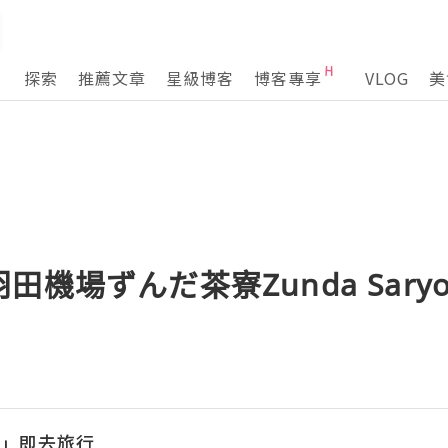
探索
推薦文章
星級博客
博客專享
VLOG
美
田機場ずんだ茶寮Zunda Sar
l「立」即去旅行