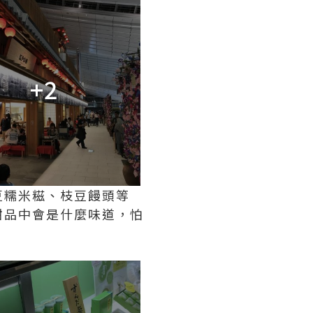
+2
豆糯米糍、枝豆饅頭等
甜品中會是什麼味道，怕