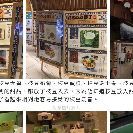
枝豆大福、枝豆布甸、枝豆蛋糕、枝豆瑞士卷、枝
到的甜品，都放了枝豆入去，因為唔知道枝豆放入
了看起來相對地容易接受的枝豆奶昔。
點擊圖片放大