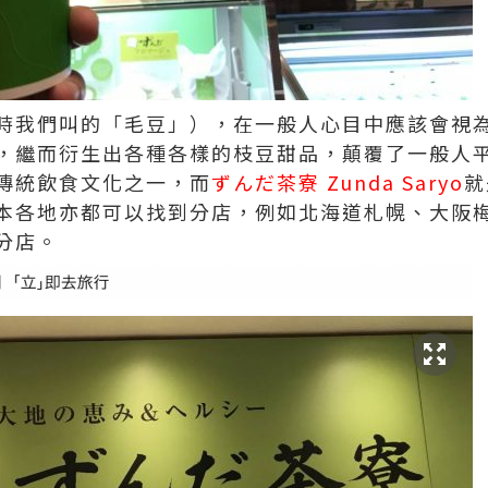
時我們叫的「毛豆」），在一般人心目中應該會視
，繼而衍生出各種各樣的枝豆甜品，顛覆了一般人
傳統飲食文化之一，而
ずんだ茶寮 Zunda Saryo
就
本各地亦都可以找到分店，例如北海道札幌、大阪
分店。