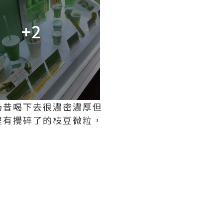
+2
奶昔喝下去很濃密濃厚但
裡有攪碎了的枝豆微粒，