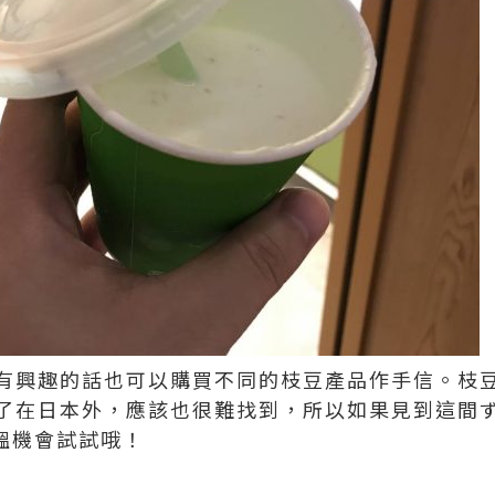
有興趣的話也可以購買不同的枝豆產品作手信。枝
了在日本外，應該也很難找到，所以如果見到這間ずん
要搵機會試試哦！