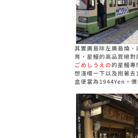
其實廣島除左廣島燒、
育，星鰻的高品質絕對
ごめしうえの
的星鰻專門
想淺嚐一下以及抱著去
盒便當為1944Yen