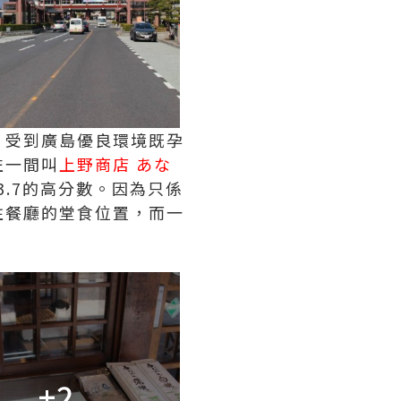
，受到廣島優良環境既孕
左一間叫
上野商店 あな
3.7的高分數。因為只係
住餐廳的堂食位置，而一
+2