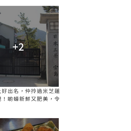
+2
上好出名，仲拎過米芝蓮
吧！啲蠔新鮮又肥美，令