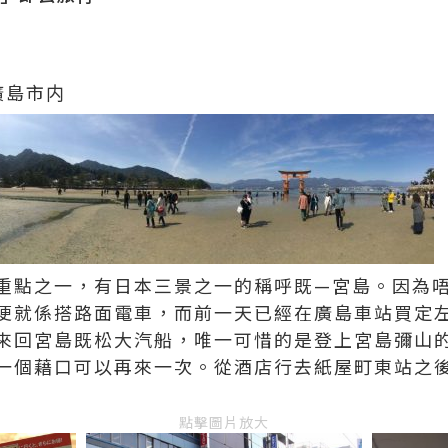
）
廣島市内
重點之一，有日本三景之一的稱呼既—宮島。因為唔
就係搭路面電車，而前一天已經在廣島車站買定左1 d
來回宮島既松大汽船，唯一可惜的是登上宮島彌山
一個藉口可以再來一次。從酒店行去紙屋町東站之後
點擊圖片放大