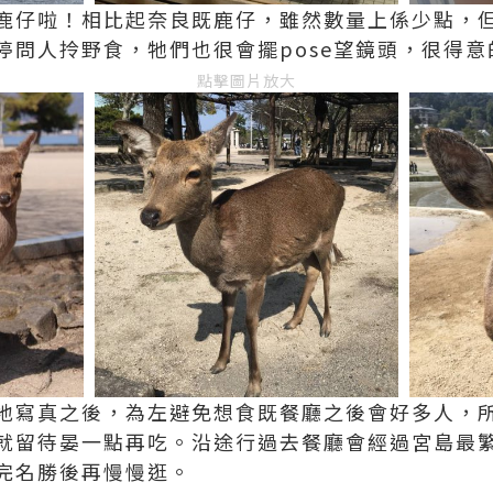
鹿仔啦！相比起奈良既鹿仔，雖然數量上係少點，
停問人拎野食，牠們也很會擺pose望鏡頭，很得意
點擊圖片放大
地寫真之後，為左避免想食既餐廳之後會好多人，
就留待晏一點再吃。沿途行過去餐廳會經過宮島最
完名勝後再慢慢逛。