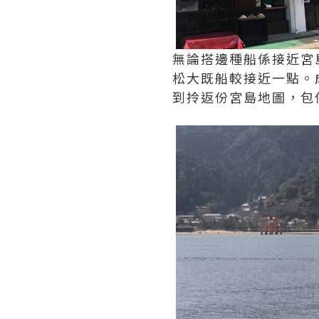
無論搭邊種船係接近宮
松大既船較接近一點。成段
到拎返份宮島地圖，包