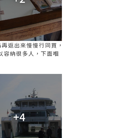
島再返出來慢慢行同買，
以容納很多人，下面嗰
+4