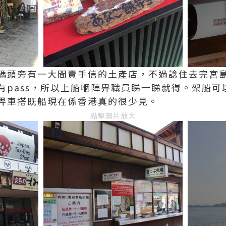
碼頭旁有一大間賣手信的土產店，不過諗住去完宮
有pass，所以上船嗰陣畀職員睇一睇就得。架船可
畀車搭既船現在係香港真的很少見。
點擊圖片放大