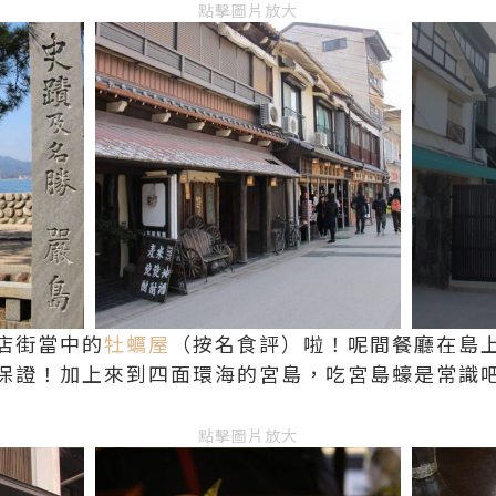
點擊圖片放大
店街當中的
牡蠣屋
（按名食評）啦！呢間餐廳在島
保證！加上來到四面環海的宮島，吃宮島蠔是常識
點擊圖片放大