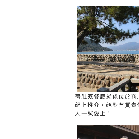
醫肚既餐廳就係位於商
網上推介，絕對有質素
人一試愛上！