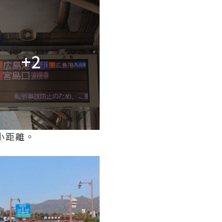
+2
小距離。