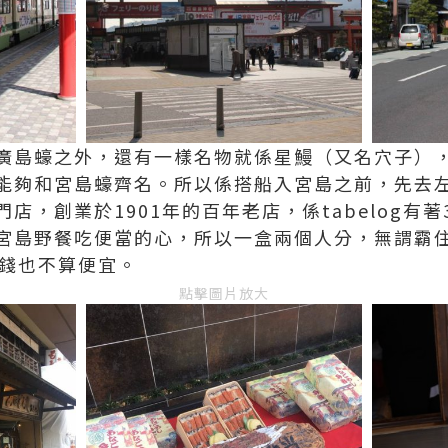
廣島蠔之外，還有一樣名物就係星鰻（又名穴子）
能夠和宮島蠔齊名。所以係搭船入宮島之前，先去
店，創業於1901年的百年老店，係tabelog有著
宮島野餐吃便當的心，所以一盒兩個人分，無謂霸
，價錢也不算便宜。
點擊圖片放大