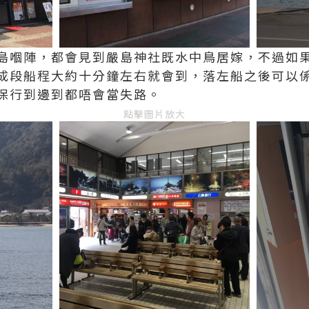
島嗰陣，都會見到嚴島神社既水中鳥居嫁，不過如果
船程大約十分鐘左右就會到，落左船之後可以係inform
保行到邊到都唔會當失路。
點擊圖片放大