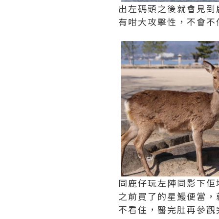
出左碼頭之後就會見到
有咁大攻擊性，不會不
同鹿仔玩左陣同影下佢
之前買了的星鰻便當，
不看住，醫完肚再參觀