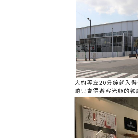
大約等左20分鐘就入
啲只會得遊客光顧的餐