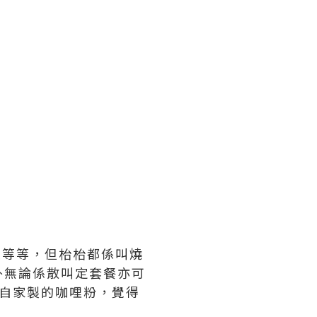
飯等等，但枱枱都係叫燒
外無論係散叫定套餐亦可
廳自家製的咖哩粉，覺得