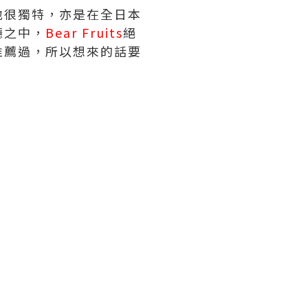
地很獨特，亦是在全日本
廳之中，
Bear Fruits
絕
推薦過，所以想來的話要