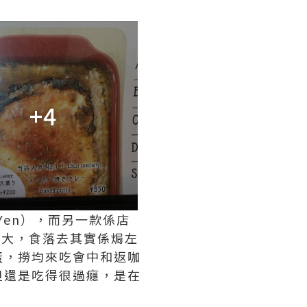
+4
Yen），而另一款係店
係好大，食落去其實係焗左
蛋，撈均來吃會中和返咖
但還是吃得很過癮，是在