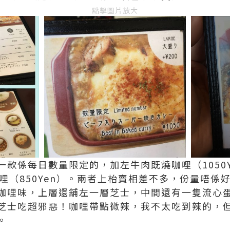
點擊圖片放大
一款係每日數量限定的，加左牛肉既燒咖哩（1050
咖哩（850Yen）。兩者上枱賣相差不多，份量唔
咖哩味，上層還舖左一層芝士，中間還有一隻流心
芝士吃超邪惡！咖哩帶點微辣，我不太吃到辣的，
。