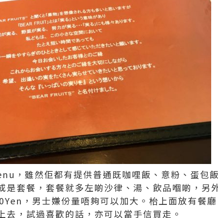
enu，雖然佢都有提供普通既咖哩飯、意粉、蛋包
或是套餐，套餐就多左啲沙律、湯、飲品嗰啲，另
00Yen，男士嫌份量唔夠可以加大。枱上面放有餐
上去，試過喜歡的話，亦可以當手信買走。