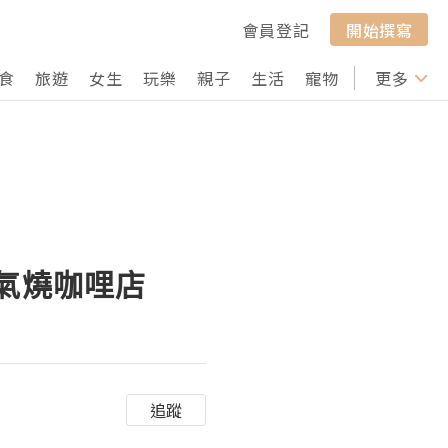
會員登記
開始撰寫
食
旅遊
女生
玩樂
親子
生活
寵物
行山
更多
打卡
人氣燒咖哩店
追蹤