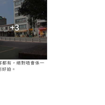
+3
客都有，絕對唔會係一
到好迫。