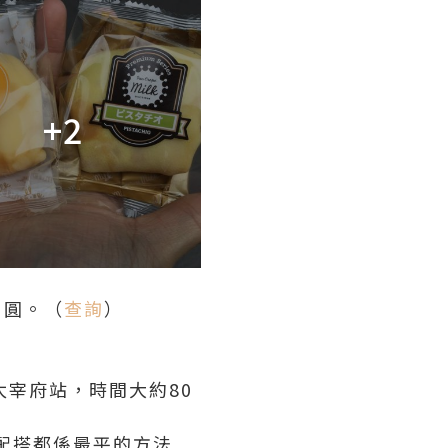
+2
日圓。（
查詢
）
太宰府站，時間大約80
冇配搭都係最平的方法