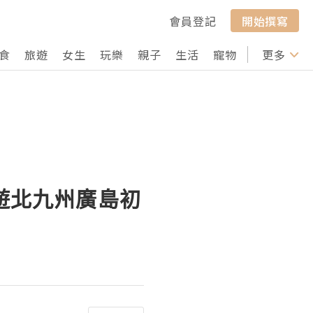
會員登記
開始撰寫
食
旅遊
女生
玩樂
親子
生活
寵物
行山
更多
打卡
淺遊北九州廣島初