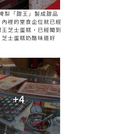
多啤梨「甜王」製成甜品
，內裡的堂食企位就已經
甜王芝士蛋糕，已經聞到
，芝士蛋糕奶酪味道好
+4