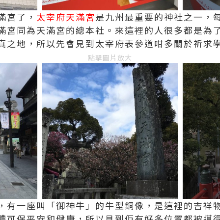
滿宮了，
太宰府天滿宮
是九州最重要的神社之一，每
滿宮同為天滿宮的總本社。來這裡的人很多都是為
真之地，所以先會見到太宰府表參道咁多關於祈求
點擊圖片放大
，有一座叫「御神牛」的牛型銅像，是這裡的吉祥
體可保平安和健康，所以見到佢有好多位置都被摸