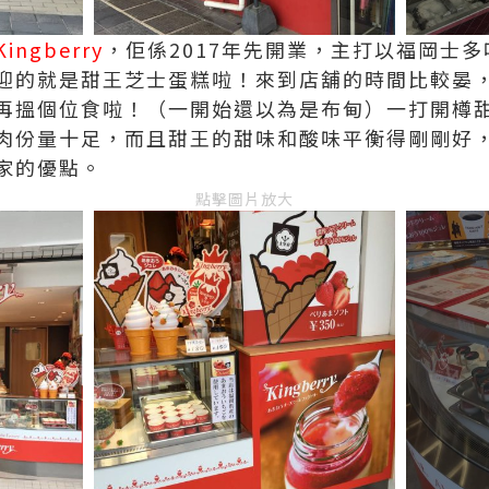
Kingberry
，佢係2017年先開業，主打以福岡士
迎的就是甜王芝士蛋糕啦！來到店舖的時間比較晏
再搵個位食啦！（一開始還以為是布甸）一打開樽
肉份量十足，而且甜王的甜味和酸味平衡得剛剛好
家的優點。
點擊圖片放大