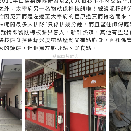
！係2011年由建築師隈研吾以2,000根杉木木材交
之外，太宰府另一名物就係梅枝餅啦！據說呢種餅
給因冤罪而遭左遷至太宰府的菅原道真而得名而來
來呢間最多人排隊(只係排幾分鐘，而且望住師傅既
叫就拎即製既梅枝餅畀客人，新鮮熱辣，其他有些是
梅枝餅食落係糯米皮帶點煙韌又有點脆身，內裡係
家的燒餅，但佢煎左脆身點、好食點。
點擊圖片放大