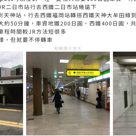
JR二日市站行去西鐵二日市站幾遠下
鐵到天神站，行去西鐵福岡站轉搭西鐵天神大牟田線
約50分鐘，車資地鐵200日圓、西鐵400日圓，共
車程時間較JR方法短很多
樣，但就要不停轉車
點擊圖片放大