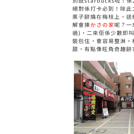
別既starbucks啦
絕對係打卡必到！除此
栗子餅燒在梅枝上，送
解會揀
かさの家
呢？一
過)，二來佢係少數即
裝包住，會容易整淋。
甜，有點像旺角奇趣餅