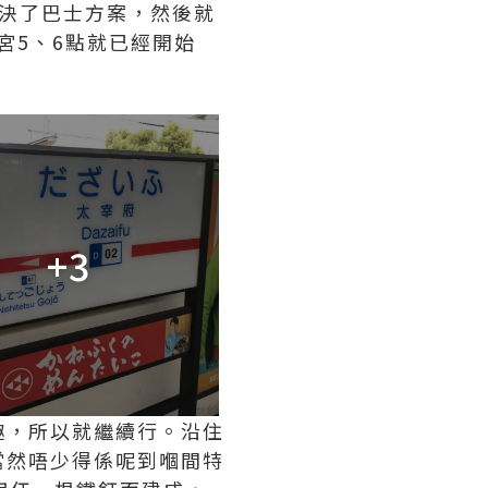
決了巴士方案，然後就
宮5、6點就已經開始
+3
趣，所以就繼續行。沿住
當然唔少得係呢到嗰間特