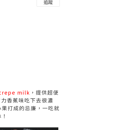
追蹤
crepe milk
，提供超便
古力香蕉味吃下去很濃
心果打成的忌廉，一吃就
赤！