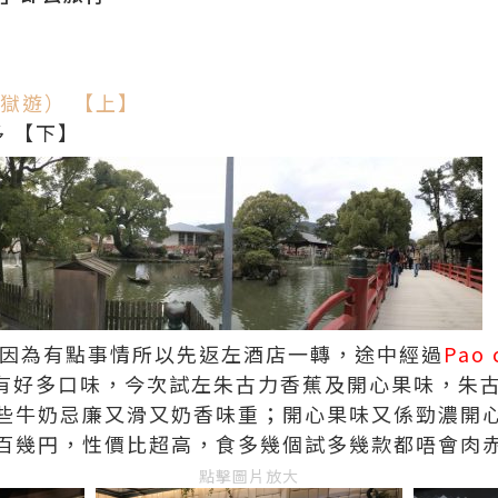
獄遊） 【上】
多 【下】
，因為有點事情所以先返左酒店一轉，途中經過
Pao 
e，有好多口味，今次試左朱古力香蕉及開心果味，朱
些牛奶忌廉又滑又奶香味重；開心果味又係勁濃開
百幾円，性價比超高，食多幾個試多幾款都唔會肉
點擊圖片放大