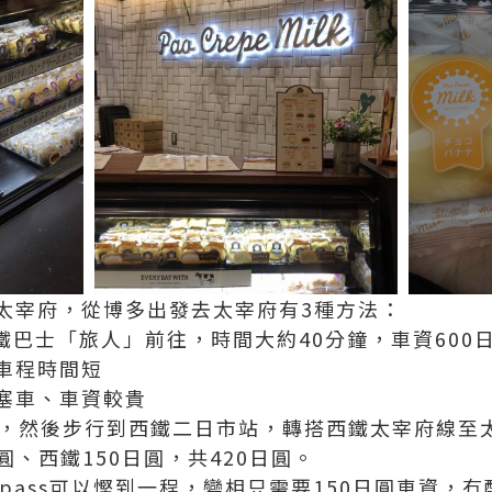
太宰府，從博多出發去太宰府有3種方法：
鐵巴士「旅人」前往，時間大約40分鐘，車資600
車程時間短
塞車、車資較貴
日市，然後步行到西鐵二日市站，轉搭西鐵太宰府線至
圓、西鐵150日圓，共420日圓。
pass可以慳到一程，變相只需要150日圓車資，