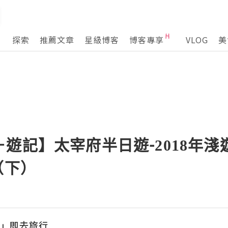
探索
推薦文章
星級博客
博客專享
VLOG
美
遊記】太宰府半日遊-2018年
（下）
l「立」即去旅行