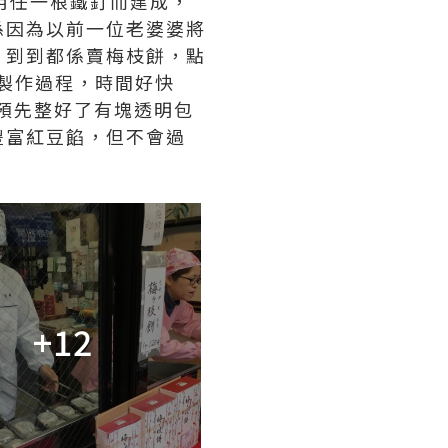
織不用任一根鐵釘而建成，
係因為以前一位老婆婆將
。到到都係賣梅枝餅，點
製作過程，時間好快
預先整好了有塊透明包
豐富紅豆餡，但不會過
+12