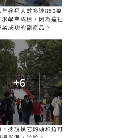
年參拜人數多達850萬
了求學業成績，因為這裡
學業成功的副產品。
+6
物。據說摸它的頭和角可
得很光滑，哈哈。