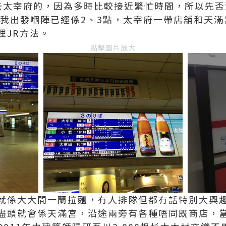
去太宰府的，因為多時比較接近繁忙時間，所以先否
但我出發嗰陣已經係2、3點，太宰府一帶店舖和天滿
埋JR方法。
點擊圖片放大
就係大大間一蘭拉麵，冇人排隊但都冇話特別大興
盡頭就會係天滿宮，沿途兩旁有各種唔同既商店，