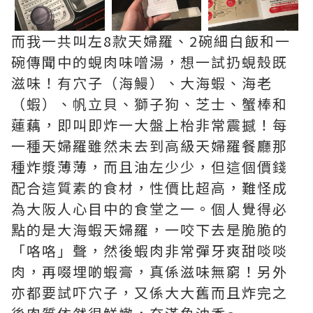
而我一共叫左8款天婦羅、2碗細白飯和一
碗傳聞中的蜆肉味噌湯，想一試扔蜆殼既
滋味！有穴子（海鰻）、大海蝦、海老
（蝦）、帆立貝、獅子狗、芝士、蟹棒和
蓮藕，即叫即炸一大盤上枱非常震撼！每
一種天婦羅雖然未去到高級天婦羅餐廳那
種炸漿薄薄，而且油左少少，但這個價錢
配合這質素的食材，性價比超高，難怪成
為大阪人心目中的食堂之一。個人覺得必
點的是大海蝦天婦羅，一咬下去是脆脆的
「咯咯」聲，然後蝦肉非常彈牙爽甜啖啖
肉，再啜埋啲蝦膏，真係滋味無窮！另外
亦都要試吓穴子，又係大大舊而且炸完之