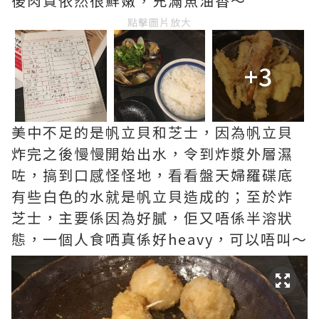
後肉質依然很鮮嫩，充滿魚油香～
點擊圖片放大
+3
美中不足的是帆立貝和芝士，因為帆立貝
炸完之後慢慢開始出水，令到炸漿外層濕
咗，搞到口感怪怪地，看看盤天婦羅碟底
有些白色的水就是帆立貝造成的；至於炸
芝士，主要係因為好膩，佢又唔係半溶狀
態，一個人食哂真係好heavy，可以唔叫～