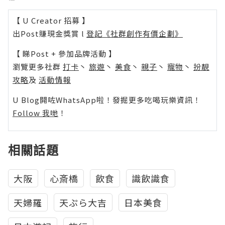
【 U Creator 招募 】
出Post賺現金獎賞 l
登記《社群創作有價企劃》
【 睇Post + 參加品牌活動 】
瀏覽更多社群
打卡
丶
旅遊
丶
美食
丶
親子
丶
寵物
丶
扮靚
攻略
及
活動情報
U Blog開咗WhatsApp啦！發掘更多吃喝玩樂資訊！
Follow 我哋
！
相關話題
大阪
心斎橋
飲食
識飲識食
天婦羅
天ぷら大吉
日本美食