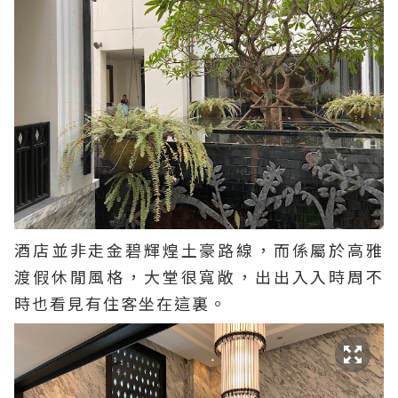
酒店並非走金碧輝煌土豪路線，而係屬於高雅
渡假休閒風格，大堂很寬敞，出出入入時周不
時也看見有住客坐在這裏。