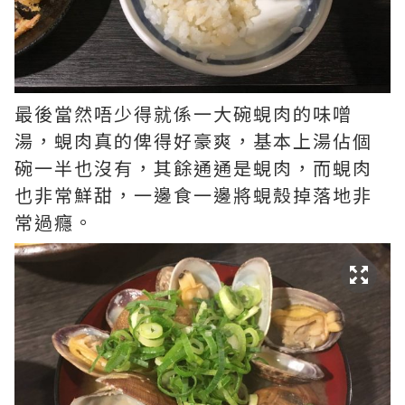
最後當然唔少得就係一大碗蜆肉的味噌
湯，蜆肉真的俾得好豪爽，基本上湯佔個
碗一半也沒有，其餘通通是蜆肉，而蜆肉
也非常鮮甜，一邊食一邊將蜆殼掉落地非
常過癮。