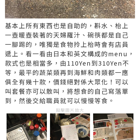
基本上所有東西也是自助的，斟水、枱上
一壺暖壺裝著的天婦羅汁、碗筷都是自己
一腳踢的，唯獨是食物拎上枱時會有店員
遞上。看一看由日本和英文構成的menu，
款式也是相當多，由110Yen到310Yen不
等，最平的蔬菜類再到海鮮和肉類都一應
俱全有幾十款，價錢絕對係大眾化！可以
叫套餐亦可以散叫，將想食的自己寫落單
到，然後交給職員就可以慢慢等食。
點擊圖片放大