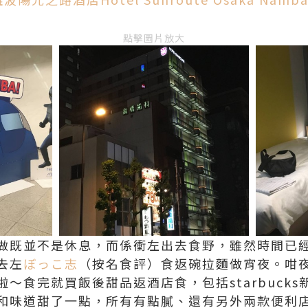
點擊圖片放大
做既並不是休息，而係衝左出去食野，雖然時間已
去左
ぼっこ志
（按名食評）食返碗拉麵做宵夜。咁
～食完就買飯後甜品返酒店食，包括starbuck
和味道甜了一點，所有有點膩、還有另外兩款便利