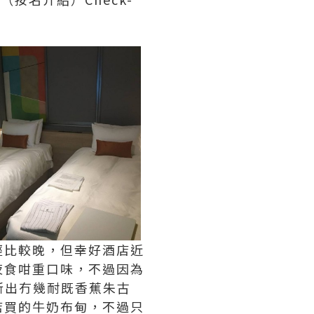
經比較晚，但幸好酒店近
夜食咁重口味，不過因為
s新出冇幾耐既香蕉朱古
店買的牛奶布甸，不過只