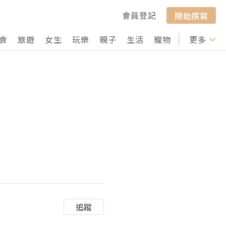
會員登記
開始撰寫
食
旅遊
女生
玩樂
親子
生活
寵物
行山
更多
打卡
追蹤