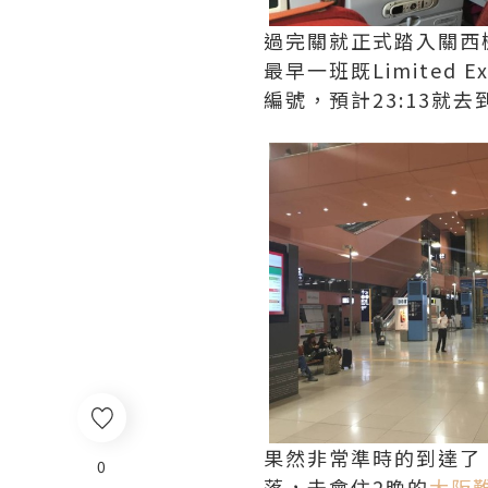
過完關就正式踏入關西機
最早一班既Limited
編號，預計23:13就
果然非常準時的到達了
0
落，去會住2晚的
大阪難