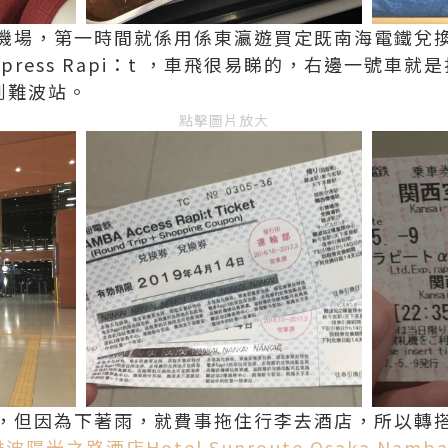
場，第一時間就係用係東瀛遊買定既南海電鐵兌換券
 Express Rapi：t ，車飛很易睇的，右邊一號
去到難波站。
點擊圖片放大
，但因為下著雨，就費事拖住行李去酒店，所以轉
波陽光之路酒店Hotel Sunroute Osaka Namb