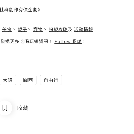
社群創作有價企劃》
】
丶
美食
丶
親子
丶
寵物
丶
扮靚攻略
及
活動情報
p啦！發掘更多吃喝玩樂資訊！
Follow 我哋
！
大阪
關西
自由行
收藏