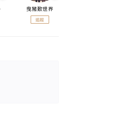
nius
曳豬歎世界
Koalascities (^O^)! @ UTravel
追蹤
追蹤