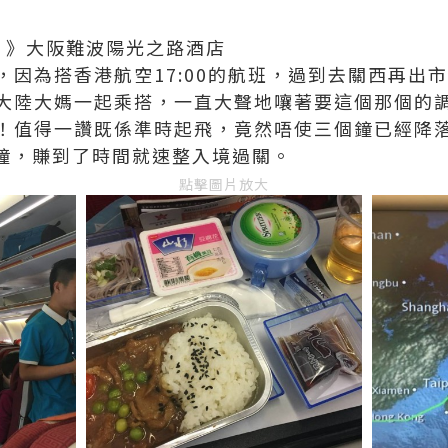
場 》大阪難波陽光之路酒店
，因為搭香港航空17:00的航班，過到去關西再出
大陸大媽一起乘搭，一直大聲地嚷著要這個那個的
！值得一讚既係準時起飛，竟然唔使三個鐘已經降
5分鐘，賺到了時間就速整入境過關。
點擊圖片放大