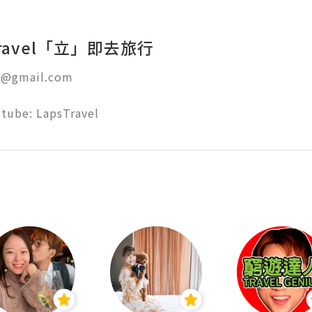
sTravel「立」即去旅行
l@gmail.com

tube: LapsTravel