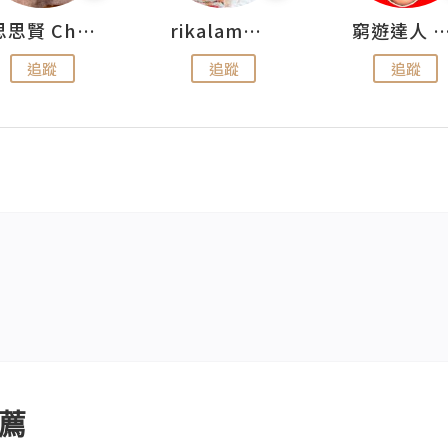
思思賢 ChillMyBabe
rikalammm
窮遊達人 Mr.TravelGe
追蹤
追蹤
追蹤
薦