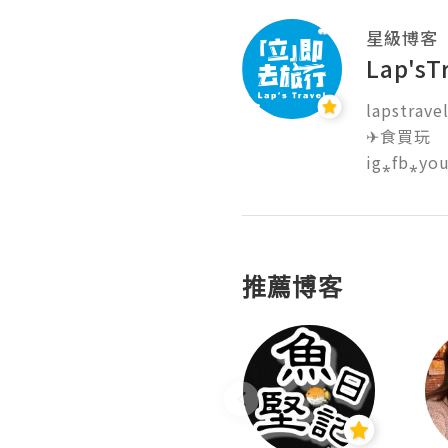
星級博客
Lap'
lapstrave
✈食買玩

ig⁎fb⁎you
推薦博客