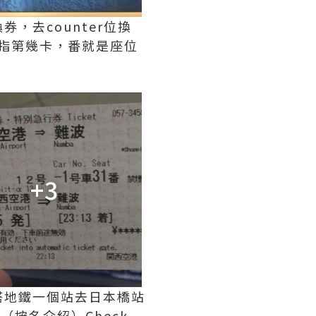
，去counter位換
車就是指第幾卡，番就是座位
+3
搭地鐵一個站去日本橋站
a
（按名介紹）Check-