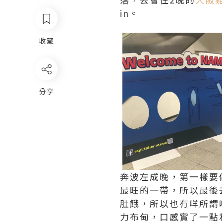
in。
收藏
分享
奔波左成晚，第一樣要
最旺的一帶，所以最後
肚餓，所以也冇咩所謂啦
力布甸，口感實了一點