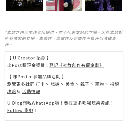
*本站之內容由作者所提供，並不代表本站的立場。因此本站對
所有博客的立場、真實性、準確性及完整性不負任何法律責
任。
【 U Creator 招募 】
出Post賺現金獎賞 l
登記《社群創作有價企劃》
【 睇Post + 參加品牌活動 】
瀏覽更多社群
打卡
丶
旅遊
丶
美食
丶
親子
丶
寵物
丶
扮靚
攻略
及
活動情報
U Blog開咗WhatsApp啦！發掘更多吃喝玩樂資訊！
Follow 我哋
！