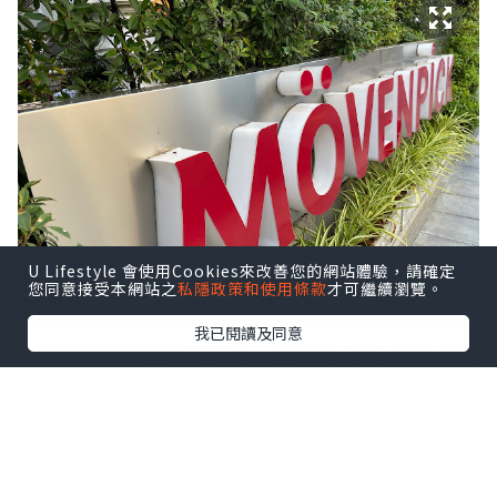
U Lifestyle 會使用Cookies來改善您的網站體驗，請確定
您同意接受本網站之
私隱政策和使用條款
才可繼續瀏覽。
我已閱讀及同意
Mövenpick雪糕
就食過，但原來都有酒店？第
一次來泰國曼谷，聞說五星級酒店性價比頗
高，所以就揀了這間
曼谷素坤逸15號瑞享酒店
Mövenpick Hotel Sukhumvit 15
Bangkok
。酒店品牌來自瑞士，屬於雅高集團