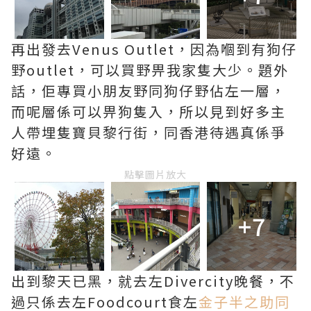
再出發去Venus Outlet，因為嗰到有狗仔
野outlet，可以買野畀我家隻大少。題外
話，佢專買小朋友野同狗仔野佔左一層，
而呢層係可以畀狗隻入，所以見到好多主
人帶埋隻寶貝黎行街，同香港待遇真係爭
好遠。
點擊圖片放大
+7
出到黎天已黑，就去左Divercity晚餐，不
過只係去左Foodcourt食左
金子半之助同