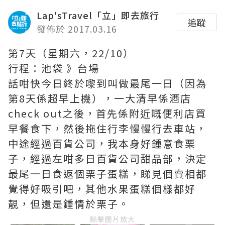
Lap'sTravel「立」即去旅行
追蹤
發佈於 2017.03.16
第7天（星期六，22/10）
行程：池袋 》台場
話咁快今日終於嚟到叫做最尾一日（因為
第8天係超早上機），一大清早係酒店
check out之後，首先係附近嘅便利店買
早餐食下，然後拖住行李慢慢行去車站，
中途經過百貨公司，我本身好鍾意食栗
子，經過左咁多日百貨公司甜品部，決定
最尾一日食返個栗子蛋糕，睇見個賣相都
覺得好吸引吧，其他水果蛋糕個樣都好
靚，但還是鍾情於栗子。
點擊圖片放大