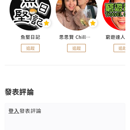
urnal
魚堅日記
思思賢 ChillMyBabe
追蹤
追蹤
追蹤
發表評論
登入
發表評論