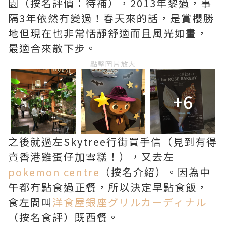
園（按名評價：待補），2013年黎過，事
隔3年依然冇變過！春天來的話，是賞櫻勝
地但現在也非常恬靜舒適而且風光如畫，
最適合來散下步。
點擊圖片放大
+6
之後就過左Skytree行街買手信（見到有得
賣香港雞蛋仔加雪糕！），又去左
pokemon centre
（按名介紹）。因為中
午都冇點食過正餐，所以決定早點食飯，
食左間叫
洋食屋銀座グリルカーディナル
（按名食評）既西餐。