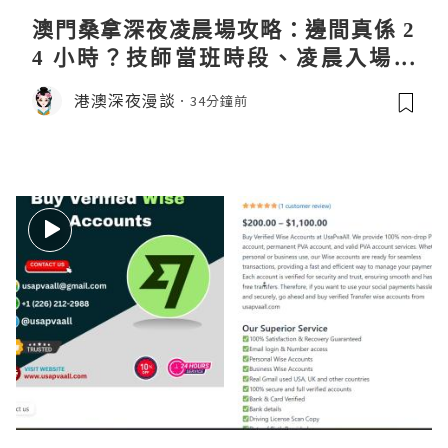
澳門桑拿深夜凌晨場攻略：邊間真係 2
4 小時？技師當班時段、凌晨入場流
程、過夜安排一次過講清
港澳深夜漫談
34分鐘前