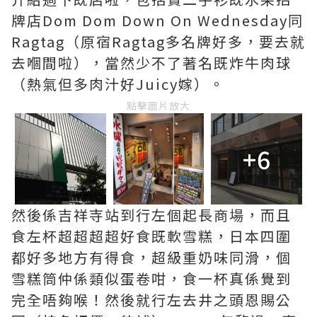
牌店Dom Dom Down On Wednesday同
Ragtag（原宿Ragtag多名牌好多，要去就
去嗰間啦），當然少不了著名既炸牛肉球
（熱氣但多肉汁好Juicy嫁）。
點擊圖片放大
+6
然後係吉祥寺站到行左個起長商場，而且
食左杯超超超超好食既軟雪糕，日本四圍
都好多地方有得食，超級重奶味同滑，個
雪糕筒仲係類似蛋卷咁，食一杯真係覺到
完全唔夠喉！然後就行左去井之頭恩賜公