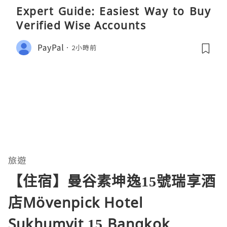
Expert Guide: Easiest Way to Buy
Verified Wise Accounts
PayPal
2小時前
旅遊
【住宿】曼谷素坤逸15號瑞享酒
店Mövenpick Hotel
Sukhumvit 15 Bangkok