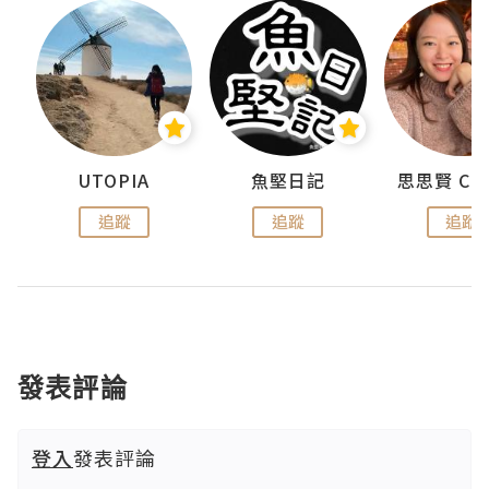
urnal
UTOPIA
魚堅日記
追蹤
追蹤
追蹤
發表評論
登入
發表評論