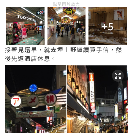
點擊圖片放大
+5
接著見還早，就去埋上野繼續買手信，然
後先返酒店休息。