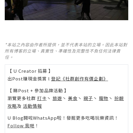
*本站之內容由作者所提供，並不代表本站的立場。因此本站對
所有博客的立場、真實性、準確性及完整性不負任何法律責
任。
【 U Creator 招募 】
出Post賺現金獎賞 l
登記《社群創作有價企劃》
【 睇Post + 參加品牌活動 】
瀏覽更多社群
打卡
丶
旅遊
丶
美食
丶
親子
丶
寵物
丶
扮靚
攻略
及
活動情報
U Blog開咗WhatsApp啦！發掘更多吃喝玩樂資訊！
Follow 我哋
！