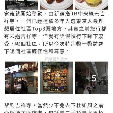
食飽就開始移動，由新宿搭JR中央線去吉
祥寺，一個已經連續多年入選東京人最理
想居住社區Top3既地方。其實之前旅行都
有去過吉祥寺，但就冇話慢慢行下睇下感
受下呢個社區，所以今次特別黎一黎體會
下呢個社區既個性和寫意。
點擊圖片放大
+5
黎到吉祥寺，當然少不免去下杜如風之前
介紹過下既店啦，包括賣二手衫既水果招