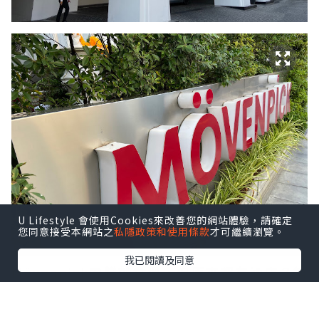
U Lifestyle 會使用Cookies來改善您的網站體驗，請確定
您同意接受本網站之
私隱政策和使用條款
才可繼續瀏覽。
我已閱讀及同意
Mövenpick雪糕
就食過，但原來都有酒店？第
一次來泰國曼谷，聞說五星級酒店性價比頗
高，所以就揀了這間
曼谷素坤逸15號瑞享酒店