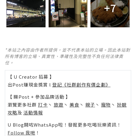
+7
*本站之內容由作者所提供，並不代表本站的立場。因此本站對
所有博客的立場、真實性、準確性及完整性不負任何法律責
任。
【 U Creator 招募 】
出Post賺現金獎賞 l
登記《社群創作有價企劃》
【 睇Post + 參加品牌活動 】
瀏覽更多社群
打卡
丶
旅遊
丶
美食
丶
親子
丶
寵物
丶
扮靚
攻略
及
活動情報
U Blog開咗WhatsApp啦！發掘更多吃喝玩樂資訊！
Follow 我哋
！