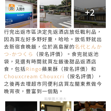
+2
行完出返市區決定先返酒店放低戰利品，
因為買左好多野好重，哈哈。放低野就出
去新宿食晚飯，位於高島屋的
名代とんか
つ-かつくら
（按名評價）。食完就返池
袋，見還有時間就買左飯後甜品返酒店
食，包括
Ringo
蘋果酥（按名評價）和
Chouxcream Chouxcri
（按名評價），
之後再去埋超市同便利店買左關東煮做今
晚宵夜，豐富到一個點。
點擊圖片放大