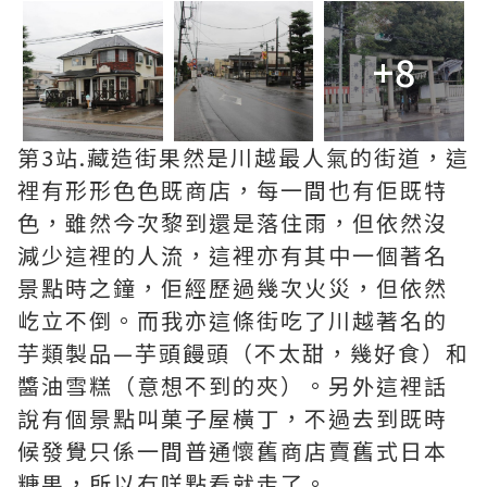
+8
第3站.藏造街果然是川越最人氣的街道，這
裡有形形色色既商店，每一間也有佢既特
色，雖然今次黎到還是落住雨，但依然沒
減少這裡的人流，這裡亦有其中一個著名
景點時之鐘，佢經歷過幾次火災，但依然
屹立不倒。而我亦這條街吃了川越著名的
芋類製品—芋頭饅頭（不太甜，幾好食）和
醬油雪糕（意想不到的夾）。另外這裡話
說有個景點叫菓子屋橫丁，不過去到既時
候發覺只係一間普通懷舊商店賣舊式日本
糖果，所以冇咩點看就走了。