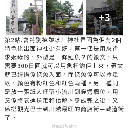
+3
第2站.會特別揀黎冰川神社是因為佢有2個
特色係出面神社少有既，第一個是用來祈
求姻緣的，外型是一條鯉魚？的籤文，只
需要300日圓就可以用魚杆釣佢上來，籤文
就已經攝係條魚入面，而條魚係可以拎走
既，顏色有粉紅色和紅色兩種。另一種則
是放一張紙人仔落小流川到穿過欄位，用
意係將衰運送走和化解。參觀完之後，又
係搭觀光巴士到川越最旺的商店街—藏造街
了。
點擊圖片放大