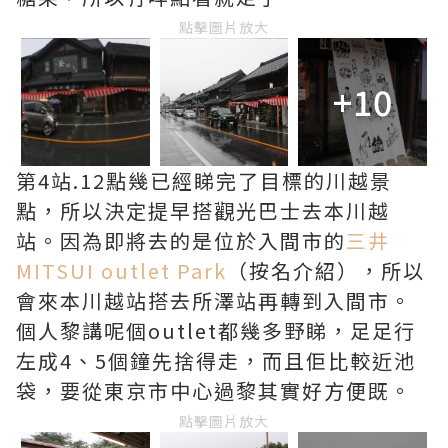
點擊圖片放大
+10
第4站.12點幾已經睇完了目標的川越景
點，所以決定提早搭觀光巴士去本川越
站。因為即將去的是位於入間市的
三井
MITSUI outlet Park
（按名介紹），所以
會來本川越站搭去所澤站再轉到入間市。
個人黎講呢個outlet都幾多野睇，足足行
左成4、5個鐘先捨得走，而且佢比較近池
袋，要從東京市中心過黎其實好方便既。
點擊圖片放大