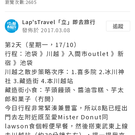
瀏覽次數:2605
Lap'sTravel「立」即去旅行
追蹤
發佈於 2017.03.08
第2天（星期一，17/10）
行程：池袋 》川越 》入間市outlet 》新
宿 》池袋
川越之散步策略次序：1.喜多院 2.冰川神
社 3.藏造街 4.本川越站
藏造街小食：芋頭饅頭、醬油雪糕、芋太
郎和菓子（冇開）
今日行程非常緊湊兼豐富，所以8點已經出
門去左附近既至愛Mister Donut同
lawson食個輕便早餐，然後搭東武東上線
去川越站（約30分鐘左右），提一提我來