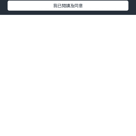
我已閱讀及同意
Mövenpick雪糕
就食過，但原來都有酒店？第
一次來泰國曼谷，聞說五星級酒店性價比頗
高，所以就揀了這間
曼谷素坤逸15號瑞享酒店
Mövenpick Hotel Sukhumvit 15
Bangkok
。酒店品牌來自瑞士，屬於雅高集團
Accor Hotels中的高檔路線，雖然係國際知名
品牌，又是五星級酒店，但價錢一點也不昂
貴，平均每一晚只是2850泰銖左右
。酒店位於
熱鬧的NANA區，距離Terminal 21購物中心、
BTS NANA 、BTS Asok、MRT Sukhumvit
站不遠，出入還有每30分鐘一班車的免費
接駁
車或者篤篤車來往Terminal 21都幾方便
。