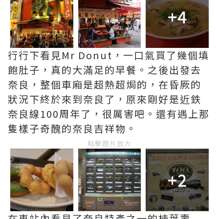
+4
行行下看見Mr Donut，一口氣買了幾個填
飽肚子，真的大滿足的早餐。之後出發去
奈良，整個車廂是超熱超焗的，在昏厥的
狀況下終於來到奈良了，原來剛好是近鉄
奈良線100周年了，很厲害吧。還有遇上那
隻樣子奇醜的奈良吉祥物。
點擊圖片放大
+2
在車站內看見了奈良特產之一的杮葉壽