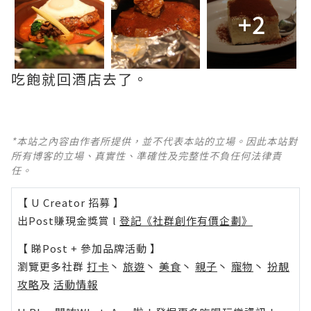
+2
吃飽就回酒店去了。
*本站之內容由作者所提供，並不代表本站的立場。因此本站對
所有博客的立場、真實性、準確性及完整性不負任何法律責
任。
【 U Creator 招募 】
出Post賺現金獎賞 l
登記《社群創作有價企劃》
【 睇Post + 參加品牌活動 】
瀏覽更多社群
打卡
丶
旅遊
丶
美食
丶
親子
丶
寵物
丶
扮靚
攻略
及
活動情報