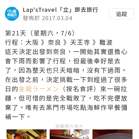
Lap'sTravel「立」即去旅行
追蹤
發佈於 2017.03.04
第21天（星期六，7/6）
行程：大阪 》奈良 》天王寺 》難波
這天決定出發到奈良，一開始其實還擔心
會下雨而影響了行程，但最後幸好是去
了，因為整天也只天暗暗，沒有下過雨。
在出發之前，決定挑戰一下到經過了很多
日的
金龍ラーメン
（按名食評）來一碗拉
麵，但可惜的是完全戰敗了，吃不完便放
棄了。唯有去黑門市場吃點海鮮作早餐彌
補一下。
點擊圖片放大