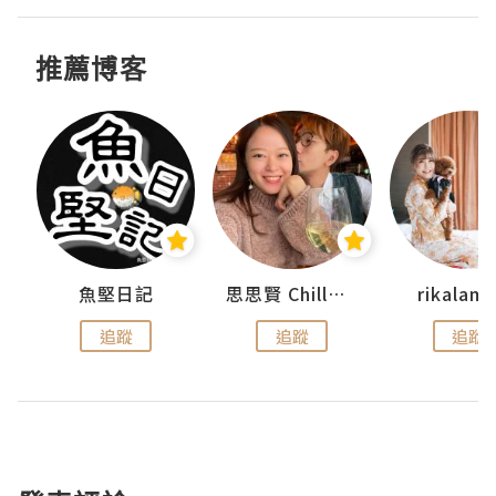
推薦博客
urnal
魚堅日記
思思賢 ChillMyBabe
rikala
追蹤
追蹤
追蹤