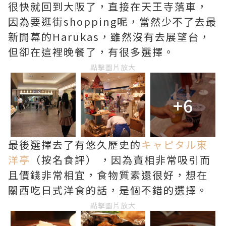
很快就回到大阪了，直接在天王寺落車，
因為要逛街shopping呢，當然少不了去最
新開幕的Harukas，雖然沒有去展望台，
但卻在這裡晚餐了，有很多選擇。
點擊圖片放大
+6
最後選擇去了有悠久歷史的
キャピタル東
洋亭
（按名食評） ，因為賣相非常吸引而
且價錢非常相宜，食物質素還很好，想在
關西吃日式洋食的話，是個不錯的選擇。
點擊圖片放大