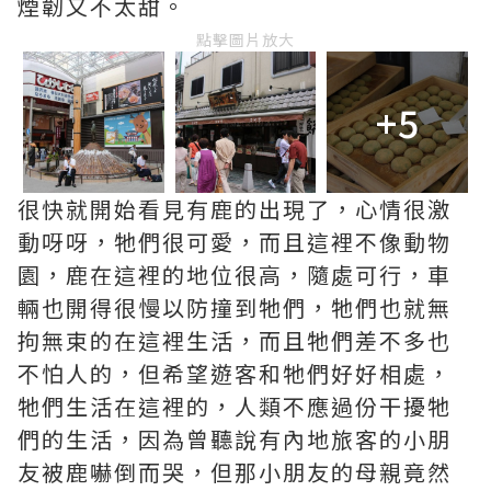
煙韌又不太甜。
點擊圖片放大
+5
很快就開始看見有鹿的出現了，心情很激
動呀呀，牠們很可愛，而且這裡不像動物
園，鹿在這裡的地位很高，隨處可行，車
輛也開得很慢以防撞到牠們，牠們也就無
拘無束的在這裡生活，而且牠們差不多也
不怕人的，但希望遊客和牠們好好相處，
牠們生活在這裡的，人類不應過份干擾牠
們的生活，因為曾聽說有內地旅客的小朋
友被鹿嚇倒而哭，但那小朋友的母親竟然