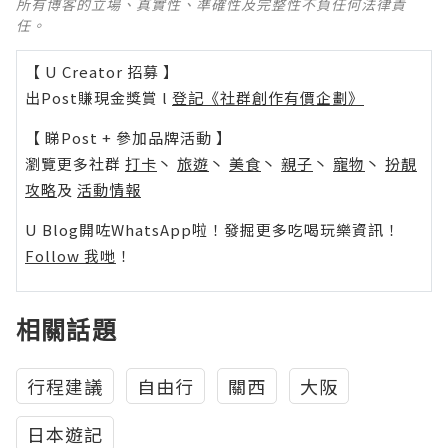
所有博客的立場、真實性、準確性及完整性不負任何法律責
任。
【 U Creator 招募 】
出Post賺現金獎賞 l
登記《社群創作有價企劃》
【 睇Post + 參加品牌活動 】
瀏覽更多社群
打卡
丶
旅遊
丶
美食
丶
親子
丶
寵物
丶
扮靚
攻略
及
活動情報
U Blog開咗WhatsApp啦！發掘更多吃喝玩樂資訊！
Follow 我哋
！
相關話題
行程建議
自由行
關西
大阪
日本遊記