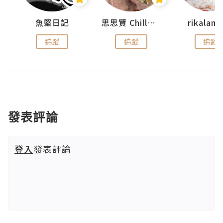
urnal
魚堅日記
思思賢 ChillMyBabe
rikala
追蹤
追蹤
追蹤
發表評論
登入
發表評論