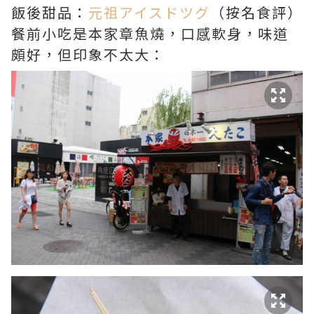
飯後甜品：
元祖アイスドツグ
（按名食評）
餐前小吃是本家章魚燒，口感軟身，味道
頗好，但印象不太大：