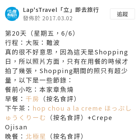
Lap'sTravel「立」即去旅行
追蹤
發佈於 2017.03.02
第20天（星期五，6/6）
行程：大阪：難波
真的很不好意思，因為這天是Shopping
日，所以照片方面，只有在用餐的時候才
拍了幾張，Shopping期間的照只有超少
量，以下是一些節錄：
餐前小吃：本家章魚燒
早餐：
千房
（按名食評）
下午茶：
hop chou a la creme ほっぷし
ゅうくりーむ
（按名食評）+Crepe
Ojisan
晚餐：
北極星
（按名食評）