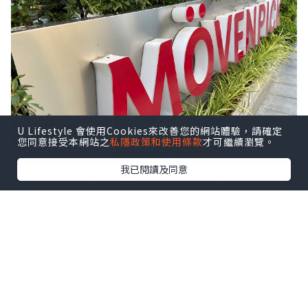
U Lifestyle 會使用Cookies來改善您的網站體驗，請確定
您同意接受本網站之
私隱政策和使用條款
才可繼續瀏覽。
我已閱讀及同意
Mövenpick雪糕
就食過，但原來都有酒店？第
一次來泰國曼谷，聞說五星級酒店性價比頗
高，所以就揀了這間
曼谷素坤逸15號瑞享酒店
Mövenpick Hotel Sukhumvit 15
Bangkok
。酒店品牌來自瑞士，屬於雅高集團
Accor Hotels中的高檔路線，雖然係國際知名
品牌，又是五星級酒店，但價錢一點也不昂