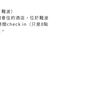
+ 難波）
間會住的酒店，位於難波
check in（只是8點
程。