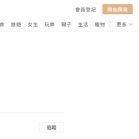
會員登記
開始撰寫
食
旅遊
女生
玩樂
親子
生活
寵物
行山
更多
打卡
追蹤