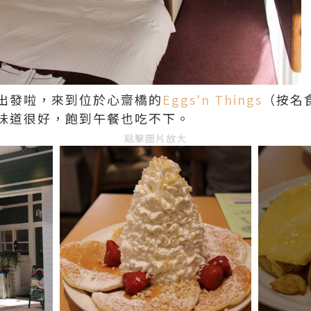
出發啦，來到位於心齋橋的
Eggs'n Things
（按名
味道很好，飽到午餐也吃不下。
點擊圖片放大