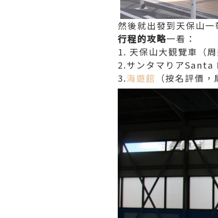
然後就出發到天保山一
行程的攻略
一看：
1. 天保山大観覽車（
2.サンタマりアSanta
3.
海遊館
（按名評價，