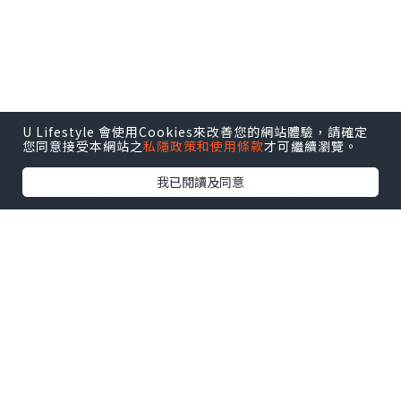
U Lifestyle 會使用Cookies來改善您的網站體驗，請確定
您同意接受本網站之
私隱政策和使用條款
才可繼續瀏覽。
我已閱讀及同意
Mövenpick雪糕
就食過，但原來都有酒店？第
一次來泰國曼谷，聞說五星級酒店性價比頗
高，所以就揀了這間
曼谷素坤逸15號瑞享酒店
Mövenpick Hotel Sukhumvit 15
Bangkok
。酒店品牌來自瑞士，屬於雅高集團
Accor Hotels中的高檔路線，雖然係國際知名
品牌，又是五星級酒店，但價錢一點也不昂
貴，平均每一晚只是2850泰銖左右
。酒店位於