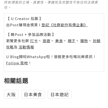
所有博客的立場、真實性、準確性及完整性不負任何法律責
任。
【 U Creator 招募 】
出Post賺現金獎賞 l
登記《社群創作有價企劃》
【 睇Post + 參加品牌活動 】
瀏覽更多社群
打卡
丶
旅遊
丶
美食
丶
親子
丶
寵物
丶
扮靚
攻略
及
活動情報
U Blog開咗WhatsApp啦！發掘更多吃喝玩樂資訊！
Follow 我哋
！
相關話題
大阪
日本美食
日本遊記