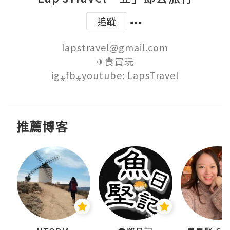
追蹤
lapstravel@gmail.com

✈食買玩

ig⁎fb⁎youtube: LapsTravel
推薦博客