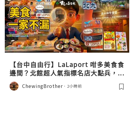
【台中自由行】LaLaport 咁多美食食
邊間？北館超人氣指標名店大點兵，深
度實測日本直送「北丸」職人料理與南
ChewingBrother
2小時前
館 LOPIA 超市神級熟食區！