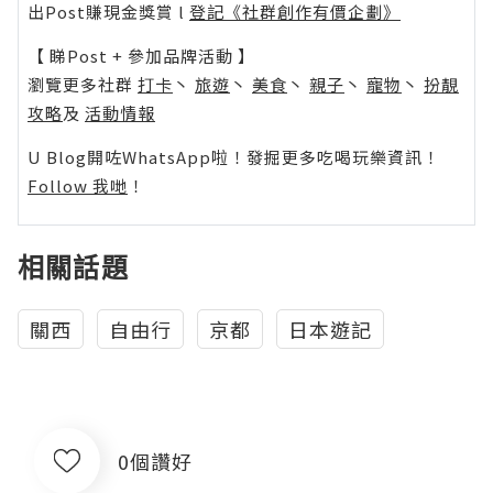
出Post賺現金獎賞 l
登記《社群創作有價企劃》
【 睇Post + 參加品牌活動 】
瀏覽更多社群
打卡
丶
旅遊
丶
美食
丶
親子
丶
寵物
丶
扮靚
攻略
及
活動情報
U Blog開咗WhatsApp啦！發掘更多吃喝玩樂資訊！
Follow 我哋
！
相關話題
關西
自由行
京都
日本遊記
0個讚好