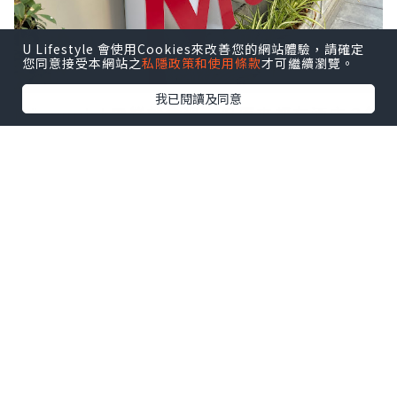
U Lifestyle 會使用Cookies來改善您的網站體驗，請確定
您同意接受本網站之
私隱政策和使用條款
才可繼續瀏覽。
我已閱讀及同意
Mövenpick雪糕
就食過，但原來都有酒店？第
一次來泰國曼谷，聞說五星級酒店性價比頗
高，所以就揀了這間
曼谷素坤逸15號瑞享酒店
Mövenpick Hotel Sukhumvit 15
Bangkok
。酒店品牌來自瑞士，屬於雅高集團
Accor Hotels中的高檔路線，雖然係國際知名
品牌，又是五星級酒店，但價錢一點也不昂
貴，平均每一晚只是2850泰銖左右
。酒店位於
熱鬧的NANA區，距離Terminal 21購物中心、
BTS NANA 、BTS Asok、MRT Sukhumvit
站不遠，出入還有每30分鐘一班車的免費
接駁