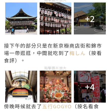
+2
接下午的部分只是在新京極商店街和錦市
場一帶逛逛，中間就吃到了
梅しん
（按看
食評）。
點擊圖片放大
+4
傍晚時候就去了
五行GOGYO
（按名看食