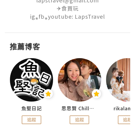
lapstravel@gmail.com

✈食買玩

ig⁎fb⁎youtube: LapsTravel
推薦博客
urnal
魚堅日記
思思賢 ChillMyBabe
rikala
追蹤
追蹤
追蹤