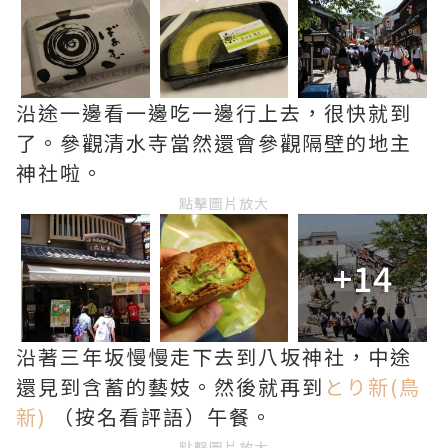
沿途一邊看一邊吃一邊行上去，很快就到
了。參觀清水寺當然還會參觀隔壁的地主
神社啦。
點擊圖片放大
+14
沿著三年坂慢慢走下去到八坂神社，中途
還見到含蓄的藝妓。然後就再到
とり新(鳥
新)
（按名看評語）午餐。
點擊圖片放大