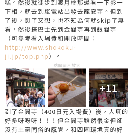
糕。然後就徒步到渡月橋那邊看一下影一
下相，就去到嵐電站出發去龍安寺。但到
了後，想了又想，也不知為何就skip了無
看，然後搭巴士先到金閣寺再到銀閣寺
（可參考看入場費和開放時間：
http://www.shokoku-
ji.jp/top.php
）。
點擊圖片放大
+11
到了金閣寺（400日元入場費）後，人真的
好多呀呀呀！！！但金閣寺雖然很金但卻
沒有土豪同俗的感覺，和四圍環境真的好