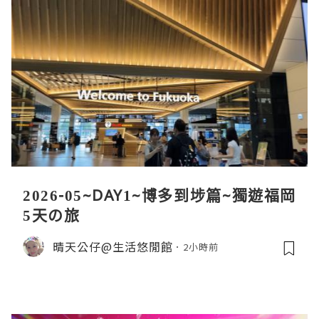
2026-05~DAY1~博多到埗篇~獨遊福岡
5天の旅
晴天公仔@生活悠閒館
2小時前