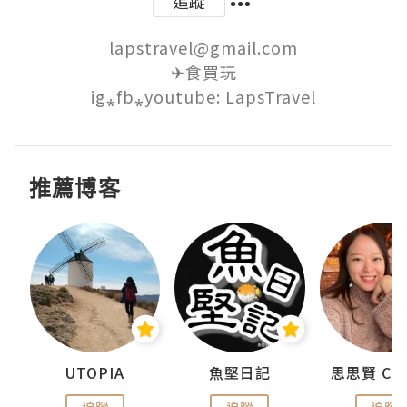
追蹤
lapstravel@gmail.com

✈食買玩

ig⁎fb⁎youtube: LapsTravel
推薦博客
urnal
UTOPIA
魚堅日記