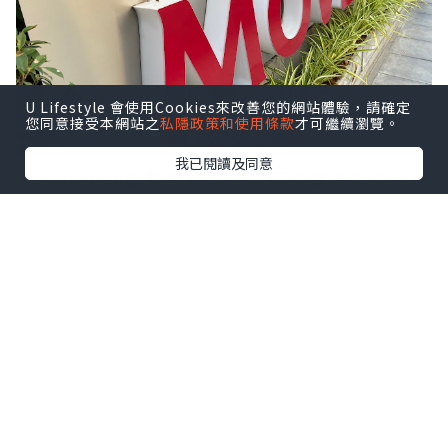
U Lifestyle 會使用Cookies來改善您的網站體驗，請確定
您同意接受本網站之
私隱政策和使用條款
才可繼續瀏覽。
我已閱讀及同意
Mövenpick雪糕
就食過，但原來都有酒店？第
一次來泰國曼谷，聞說五星級酒店性價比頗
高，所以就揀了這間
曼谷素坤逸15號瑞享酒店
Mövenpick Hotel Sukhumvit 15
Bangkok
。酒店品牌來自瑞士，屬於雅高集團
Accor Hotels中的高檔路線，雖然係國際知名
品牌，又是五星級酒店，但價錢一點也不昂
貴，平均每一晚只是2850泰銖左右
。酒店位於
熱鬧的NANA區，距離Terminal 21購物中心、