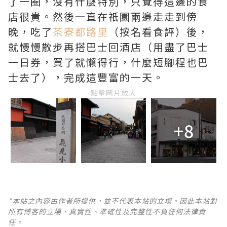
了一圈，沒有什麼特別，只覺得這邊的食
店很貴。然後一直在祇園兩邊走走到傍
晚，吃了
茶寮都路里
（按名看食評）後，
就慢慢散步再搭巴士回酒店（用盡了巴士
一日券，買了就懶得行，什麼短腳程也巴
士去了），完成這豐富的一天。
點擊圖片放大
+8
*本站之內容由作者所提供，並不代表本站的立場。因此本站對
所有博客的立場、真實性、準確性及完整性不負任何法律責
任。