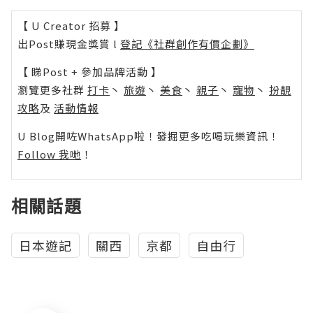
【 U Creator 招募 】
出Post賺現金獎賞 l
登記《社群創作有價企劃》
【 睇Post + 參加品牌活動 】
瀏覽更多社群
打卡
丶
旅遊
丶
美食
丶
親子
丶
寵物
丶
扮靚
攻略
及
活動情報
U Blog開咗WhatsApp啦！發掘更多吃喝玩樂資訊！
Follow 我哋
！
相關話題
日本遊記
關西
京都
自由行