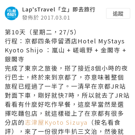
Lap'sTravel「立」即去旅行
追蹤
發佈於 2017.03.01
第10天（星期二，27/5）
行程：京都四条停留酒店Hotel MyStays
Kyoto Shijo ：嵐山 + 嵯峨野 + 金閣寺 +
銀閣寺
完成了東京之旅後，搭了接近8個小時的夜
行巴士，終於來到京都了，亦意味著整個
旅程已經過了一半了。一清早在京都JR站
對面下車，剛好就快7時，所以就去了JR站
看看有什麼好吃作早餐，這麼早當然是選
擇吃麵包店，就這樣碰上了在京都有很多
分店的
志津屋Kyoto Sizuya
（按名看食
評），來了一份很炸牛扒三文治，然後就