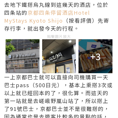
去地下鐵搭烏丸線到這幾天的酒店，位於
四条站的
京都四条停留酒店Hotel
MyStays Kyoto Shijo
（按看評價）先寄
存行李，就出發今天的行程。
點擊圖片放大
+3
一上京都巴士就可以直接向司機購買一天
巴士pass（500日元），基本上乘搭3次或
以上就已經回本的了，很化算。而這天的
第一站就是去嵯峨野嵐山站了，所以搭上
了91號巴士，京都巴士並不是很難搭的，
因為通常也是去遊客比較多的景點的話，