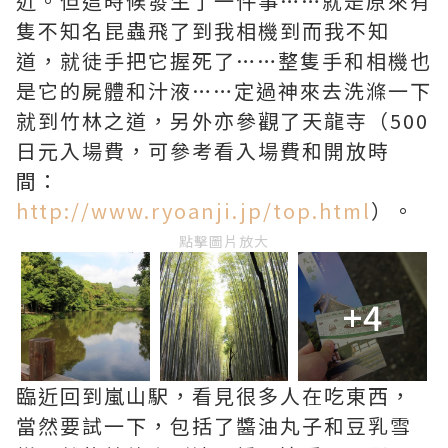
近。但這時候發生了一件事……就是原來有
隻不知名昆蟲飛了到我相機到而我不知
道，就徒手把它握死了……整隻手和相機也
是它的屍體和汁液……定過神來去洗滌一下
就到竹林之道，另外亦參觀了天龍寺（500
日元入場費，可參考看入場費和開放時
間：
http://www.ryoanji.jp/top.html
）。
點擊圖片放大
+4
臨近回到嵐山駅，看見很多人在吃東西，
當然要試一下，包括了醬油丸子和豆乳雪