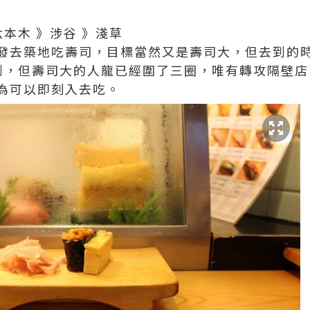
）
六本木 》涉谷 》淺草
發去築地吃壽司，目標當然又是壽司大，但去到的
到，但壽司大的人龍已經圍了三圈，唯有轉攻隔壁店
為可以即刻入去吃。