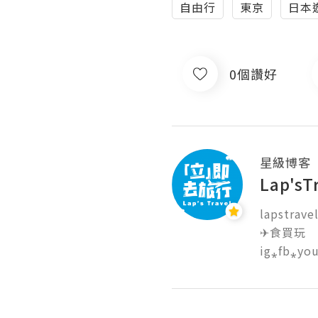
自由行
東京
日本
0個讚好
星級博客
Lap'
lapstrave
✈食買玩

ig⁎fb⁎you