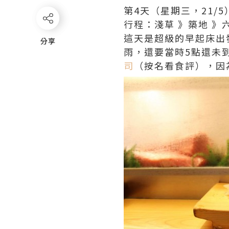
第4天（星期三，21/5
行程：淺草 》築地 》
這天是超級的早起床出
分享
分享
雨，還要當時5點還未
司
（按名看食評），因