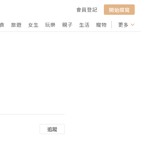
會員登記
開始撰寫
食
旅遊
女生
玩樂
親子
生活
寵物
行山
更多
打卡
追蹤