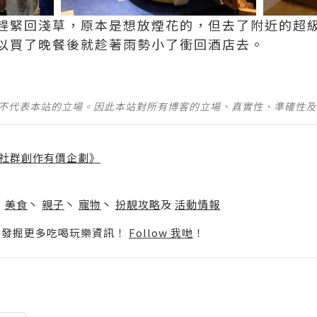
趕緊回淺草，原本是想放煙花的，但去了附近的超
以買了晚餐後就趁著雨勢小了衝回酒店去。
並不代表本站的立場。因此本站對所有博客的立場、真實性、準確性
社群創作有價企劃》
】
丶
美食
丶
親子
丶
寵物
丶
扮靚攻略
及
活動情報
p啦！發掘更多吃喝玩樂資訊！
Follow 我哋
！