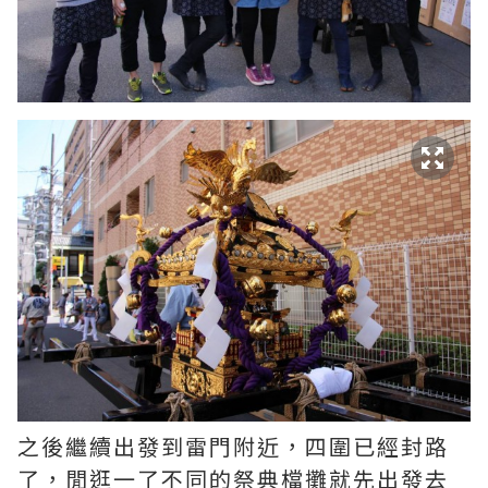
之後繼續出發到雷門附近，四圍已經封路
了，閒逛一了不同的祭典檔攤就先出發去