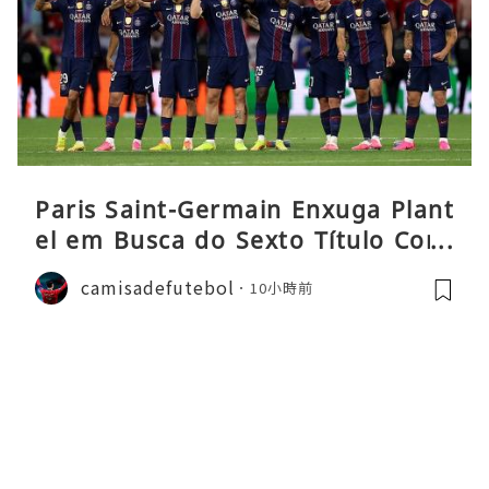
Paris Saint-Germain Enxuga Plant
el em Busca do Sexto Título Cons
ecutivo da Liga
camisadefutebol
10小時前