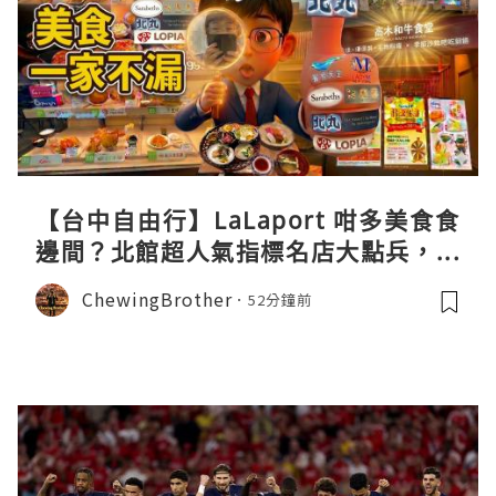
【台中自由行】LaLaport 咁多美食食
邊間？北館超人氣指標名店大點兵，深
度實測日本直送「北丸」職人料理與南
ChewingBrother
52分鐘前
館 LOPIA 超市神級熟食區！