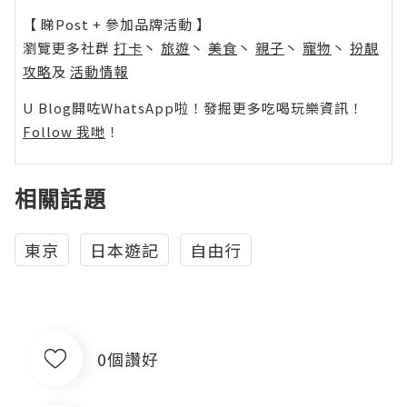
【 睇Post + 參加品牌活動 】
瀏覽更多社群
打卡
丶
旅遊
丶
美食
丶
親子
丶
寵物
丶
扮靚
攻略
及
活動情報
U Blog開咗WhatsApp啦！發掘更多吃喝玩樂資訊！
Follow 我哋
！
相關話題
東京
日本遊記
自由行
0個讚好