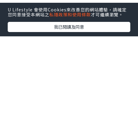
U Lifestyle 會使用Cookies來改善您的網站體驗，請確定
您同意接受本網站之
私隱政策和使用條款
才可繼續瀏覽。
我已閱讀及同意
Mövenpick雪糕
就食過，但原來都有酒店？第
一次來泰國曼谷，聞說五星級酒店性價比頗
高，所以就揀了這間
曼谷素坤逸15號瑞享酒店
Mövenpick Hotel Sukhumvit 15
Bangkok
。酒店品牌來自瑞士，屬於雅高集團
Accor Hotels中的高檔路線，雖然係國際知名
品牌，又是五星級酒店，但價錢一點也不昂
貴，平均每一晚只是2850泰銖左右
。酒店位於
熱鬧的NANA區，距離Terminal 21購物中心、
BTS NANA 、BTS Asok、MRT Sukhumvit
站不遠，出入還有每30分鐘一班車的免費
接駁
車或者篤篤車來往Terminal 21都幾方便
。