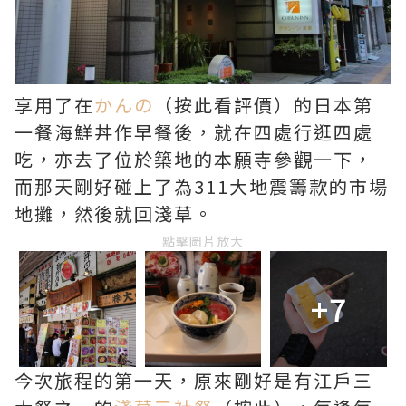
享用了在
かんの
（按此看評價）的日本第
一餐海鮮丼作早餐後，就在四處行逛四處
吃，亦去了位於築地的本願寺參觀一下，
而那天剛好碰上了為311大地震籌款的市場
地攤，然後就回淺草。
點擊圖片放大
+7
今次旅程的第一天，原來剛好是有江戶三