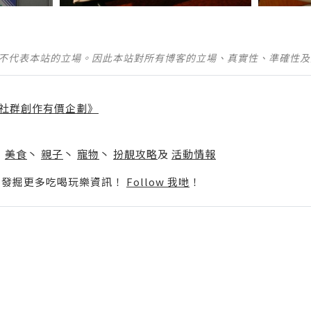
並不代表本站的立場。因此本站對所有博客的立場、真實性、準確性
社群創作有價企劃》
】
丶
美食
丶
親子
丶
寵物
丶
扮靚攻略
及
活動情報
p啦！發掘更多吃喝玩樂資訊！
Follow 我哋
！