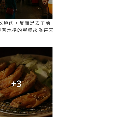
去吃燒肉，反而是去了前
很有水準的蛋糕來為這天
+3