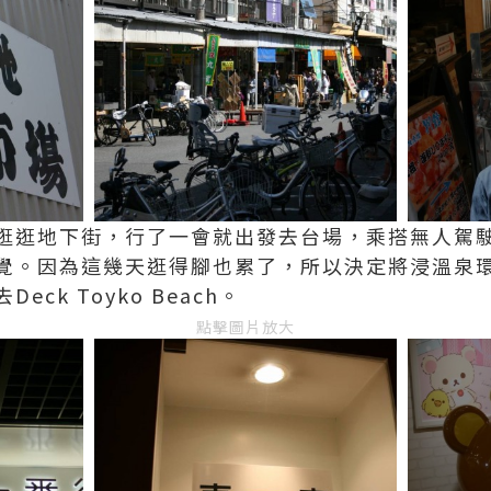
逛逛地下街，行了一會就出發去台場，乘搭無人駕
覺。因為這幾天逛得腳也累了，所以決定將浸溫泉
ck Toyko Beach。
點擊圖片放大