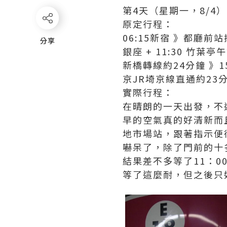
第4天（星期一，8/4）
原定行程：
06:15新宿 》都廳前站
分享
分享
銀座 + 11:30 竹葉
新橋轉線約24分鐘 》15
京JR埼京線直通約23分
實際行程：
在晴朗的一天出發，不
早的空氣真的好清新而
地市場站，跟著指示便
嚇呆了，除了門前的十
結果差不多等了11：
等了這麼耐，但之後只