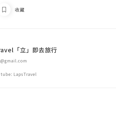
收藏
sTravel「立」即去旅行
l@gmail.com

tube: LapsTravel