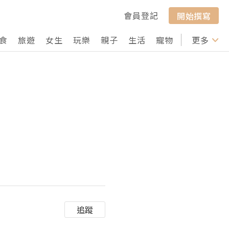
會員登記
開始撰寫
食
旅遊
女生
玩樂
親子
生活
寵物
行山
更多
打卡
追蹤