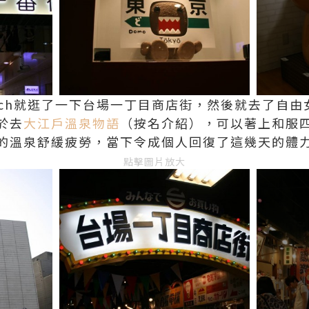
o Beach就逛了一下台場一丁目商店街，然後就去了
於去
大江戶溫泉物語
（按名介紹），可以著上和服
的溫泉舒緩疲勞，當下令成個人回復了這幾天的體
點擊圖片放大