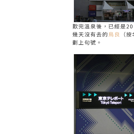
歎完溫泉後，已經是2
幾天沒有去的
鳥良
（按
劃上句號。