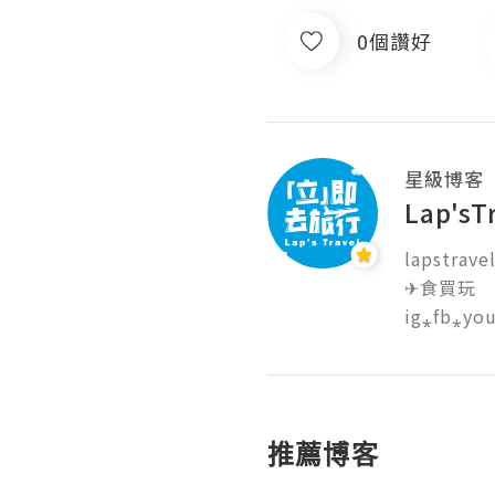
0個讚好
星級博客
Lap'
lapstrave
✈食買玩

ig⁎fb⁎you
推薦博客