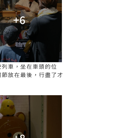
+6
駛列車，坐在車頭的位
環節放在最後，行盡了才
+8