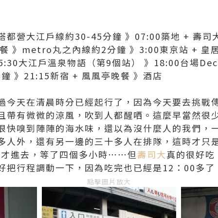
搭都營大江戶線約30-45分鐘 》07:00築地 + 壽司大
亭午餐 》metro丸之內線約2分鐘 》3:00東京站 + 
:30大江戶溫泉物語（第9個站） 》18:00台場Deck 
鐘 》21:15新宿 + 風風亭晚餐 》酒店
過今天在清晨時分已經起行了，因為今天要去挑戰
且帶有微微的涼風，吹到人都醒哂。這麼早當然很
很快嗅到陣陣的海水味，還以為沒什麼人的我們，
多人外，還有另一邊的三十多人在排隊，這時才只是
00才進去，等了四個多小時⋯⋯但
壽司大
真的很好吃
好把行程調動一下，因為吃完也已經是12：00多了
點擊圖片放大