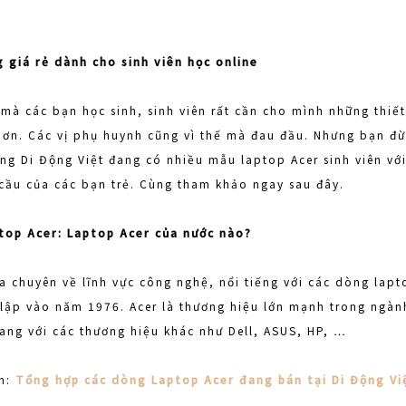
giá rẻ dành cho sinh viên học online
 mà các bạn học sinh, sinh viên rất cần cho mình những thiế
hơn. Các vị phụ huynh cũng vì thế mà đau đầu. Nhưng bạn đừ
hống Di Động Việt đang có nhiều mẫu laptop Acer sinh viên vớ
cầu của các bạn trẻ. Cùng tham khảo ngay sau đây.
ptop Acer: Laptop Acer của nước nào?
a chuyên về lĩnh vực công nghệ, nổi tiếng với các dòng lapt
 lập vào năm 1976. Acer là thương hiệu lớn mạnh trong ngàn
gang với các thương hiệu khác như Dell, ASUS, HP, …
ần:
Tổng hợp các dòng Laptop Acer đang bán tại Di Động Vi