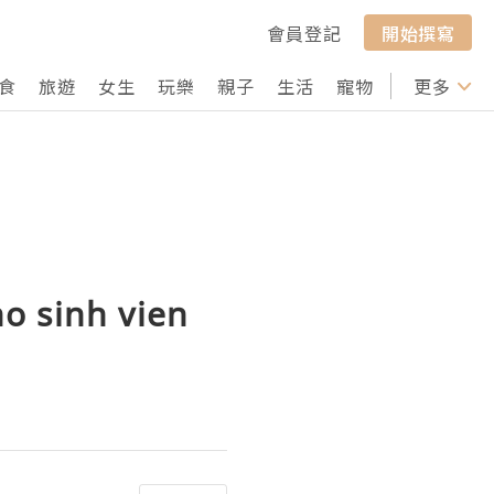
會員登記
開始撰寫
食
旅遊
女生
玩樂
親子
生活
寵物
行山
更多
打卡
o sinh vien