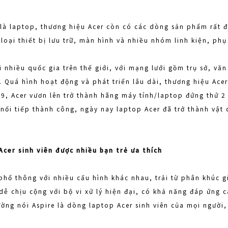
là laptop, thương hiệu Acer còn có các dòng sản phẩm rất đ
oại thiết bị lưu trữ, màn hình và nhiều nhóm linh kiện, phụ
i nhiều quốc gia trên thế giới, với mạng lưới gồm trụ sở, vă
. Quá hình hoạt động và phát triển lâu dài, thương hiệu Ace
, Acer vươn lên trở thành hãng máy tính/laptop đứng thứ 2 t
nối tiếp thành công, ngày nay laptop Acer đã trở thành vật
Acer sinh viên được nhiều bạn trẻ ưa thích
phổ thông với nhiều cấu hình khác nhau, trải từ phân khúc g
dễ chịu cộng với bộ vi xử lý hiện đại, có khả năng đáp ứng 
ường nói Aspire là dòng laptop Acer sinh viên của mọi người,