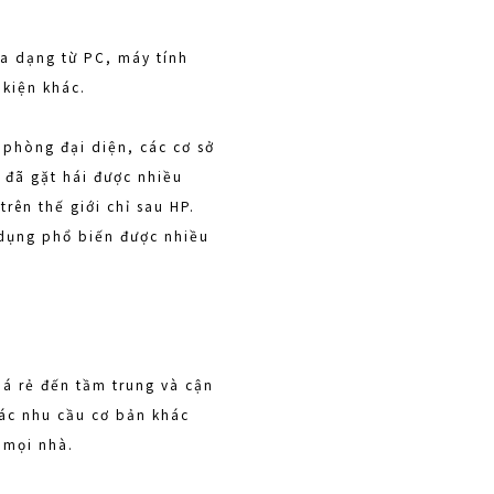
a dạng từ PC, máy tính
 kiện khác.
n phòng đại diện, các cơ sở
r đã gặt hái được nhiều
rên thế giới chỉ sau HP.
 dụng phổ biến được nhiều
iá rẻ đến tầm trung và cận
các nhu cầu cơ bản khác
 mọi nhà.