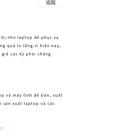
追蹤
t bị như laptop để phục vụ
ng quá lo lắng vì hiện nay,
i giá cực kỳ phải chăng
op và máy tình để bàn, xuất
h sản xuất laptop và các
ệt