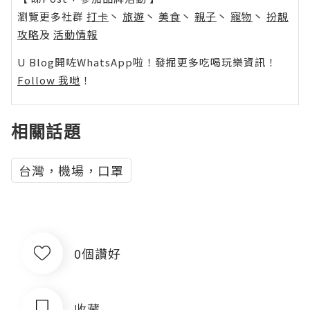
瀏覽更多社群
打卡
丶
旅遊
丶
美食
丶
親子
丶
寵物
丶
扮靚
攻略
及
活動情報
U Blog開咗WhatsApp啦！發掘更多吃喝玩樂資訊！
Follow 我哋
！
相關話題
台灣，機場，口罩
0個讚好
收藏