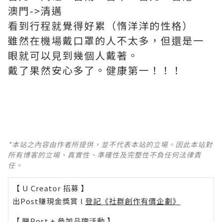
澳門->清邁
看到行程就覺得好累（惰洋洋的性格）
雖然在機場戴口罩的人不太多，但還是一
眼就可以見到幾個人戴著。
戴了果然安心多了。健康第一！！！
*本站之內容由作者所提供，並不代表本站的立場。因此本站對
所有博客的立場、真實性、準確性及完整性不負任何法律責
任。
【 U Creator 招募 】
出Post賺現金獎賞 l
登記《社群創作有價企劃》
【 睇Post + 參加品牌活動 】