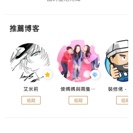
推薦博客
點滴
艾米莉
儍媽媽與兩隻小魔怪之家
追蹤
追蹤
追蹤