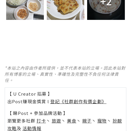
+2
*本站之內容由作者所提供，並不代表本站的立場。因此本站對
所有博客的立場、真實性、準確性及完整性不負任何法律責
任。
【 U Creator 招募 】
出Post賺現金獎賞 l
登記《社群創作有價企劃》
【 睇Post + 參加品牌活動 】
瀏覽更多社群
打卡
丶
旅遊
丶
美食
丶
親子
丶
寵物
丶
扮靚
攻略
及
活動情報