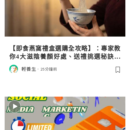
【即食燕窩禮盒選購全攻略】：專家教
你4大滋陰養顏好處、送禮挑選秘訣與
日常食用心得
輕養生
25分鐘前