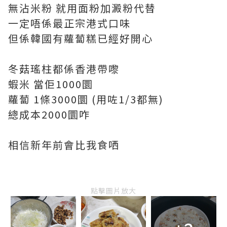
無沾米粉 就用面粉加澱粉代替
一定唔係最正宗港式口味
但係韓國有蘿蔔糕已經好開心
冬菇瑤柱都係香港帶嚟
蝦米 當佢1000圜
蘿蔔 1條3000圜 (用咗1/3都無)
總成本2000圜咋
相信新年前會比我食哂
點擊圖片放大