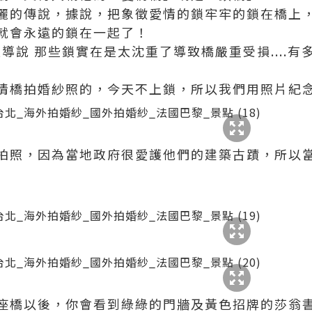
麗的傳說，據說，把象徵愛情的鎖牢牢的鎖在橋上
就會永遠的鎖在一起了！
導說 那些鎖實在是太沈重了導致橋嚴重受損....有
情橋拍婚紗照的，今天不上鎖，所以我們用照片紀
拍照，因為當地政府很愛護他們的建築古蹟，所以
座橋以後，你會看到綠綠的門牆及黃色招牌的莎翁