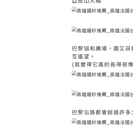
亞歷山大橋
巴黎協和廣場，跟艾菲
互遙望。
(我覺得它真的長得很像鉛筆
巴黎沿路都會經過許多