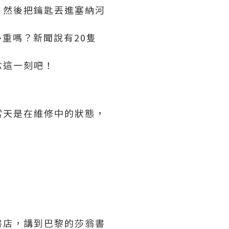
，然後把鑰匙丟進塞納河
多重嗎？新聞說有20隻
念這一刻吧！
當天是在維修中的狀態，
書店，講到巴黎的莎翁書