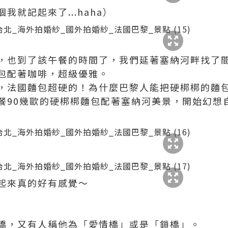
就記起來了...haha）
，也到了該午餐的時間了，我們延著塞納河畔找了
包配著咖啡，超級優雅。
，法國麵包超硬的！為什麼巴黎人能把硬梆梆的麵
餐90幾歐的硬梆梆麵包配著塞納河美景，開始幻想
起來真的好有感覺～
橋，又有人稱他為「愛情橋」或是「鎖橋」。