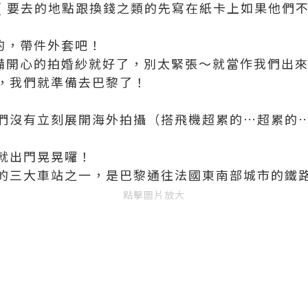
卡 ( 要去的地點跟換錢之類的先寫在紙卡上如果他
人的，帶件外套吧！
後準備開心的拍婚紗就好了，別太緊張～就當作我們出
，我們就準備去巴黎了！
們沒有立刻展開海外拍攝（搭飛機超累的…超累的
就出門晃晃囉！
的三大車站之一，是巴黎通往法國東南部城市的鐵
點擊圖片放大