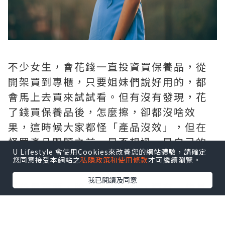
不少女生，會花錢一直投資買保養品，從
開架買到專櫃，只要姐妹們說好用的，都
會馬上去買來試試看。但有沒有發現，花
了錢買保養品後，怎麼擦，卻都沒啥效
果，這時候大家都怪「產品沒效」，但在
怪罪產品問題之前，是否想過，是自己的
U Lifestyle 會使用Cookies來改善您的網站體驗，請確定
「基礎保養」概念做得不好呢？
您同意接受本網站之
私隱政策和使用條款
才可繼續瀏覽。
我已閱讀及同意
保養最重要，除了保養品外，還有一些基
礎的保養概念與常識，大家一定要了解，
把基礎做好，這樣擦上保養品，才能達到