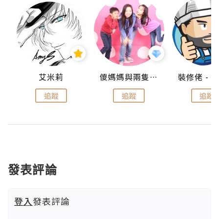
點滴
艾米莉
儍媽媽與兩隻小魔怪之家
追蹤
追蹤
追蹤
發表評論
登入
發表評論