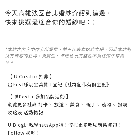
今天高雄法國台北婚紗介紹到這邊，
快來挑選最適合你的婚紗吧：）
*本站之內容由作者所提供，並不代表本站的立場。因此本站對
所有博客的立場、真實性、準確性及完整性不負任何法律責
任。
【 U Creator 招募 】
出Post賺現金獎賞 l
登記《社群創作有價企劃》
【 睇Post + 參加品牌活動 】
瀏覽更多社群
打卡
丶
旅遊
丶
美食
丶
親子
丶
寵物
丶
扮靚
攻略
及
活動情報
U Blog開咗WhatsApp啦！發掘更多吃喝玩樂資訊！
Follow 我哋
！