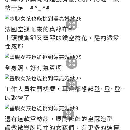
勢十足 #^_^#
法國空運而來的真絲布料
上頭樸實卻又華麗的鏤空繡花，隱約透露
性感耶
全身照，好有氣質啊
工作人員拉開裙襬，耳邊都想起登~登~登~
的歌聲了
還有這款雪紡紗，腰間修飾的皇冠造型
讓微微豐腴尺寸的女孩們，有更多的選擇