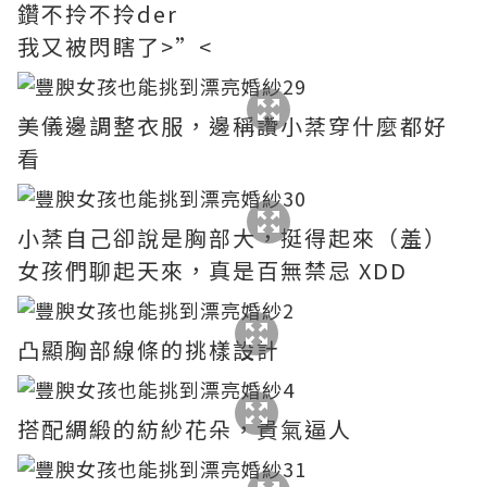
鑽不拎不拎der
我又被閃瞎了>”<
美儀邊調整衣服，邊稱讚小棻穿什麼都好
看
小棻自己卻說是胸部大，挺得起來（羞）
女孩們聊起天來，真是百無禁忌 XDD
凸顯胸部線條的挑樣設計
搭配綢緞的紡紗花朵，貴氣逼人