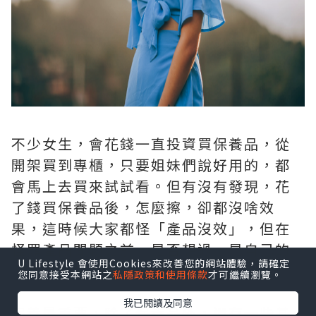
不少女生，會花錢一直投資買保養品，從
開架買到專櫃，只要姐妹們說好用的，都
會馬上去買來試試看。但有沒有發現，花
了錢買保養品後，怎麼擦，卻都沒啥效
果，這時候大家都怪「產品沒效」，但在
怪罪產品問題之前，是否想過，是自己的
U Lifestyle 會使用Cookies來改善您的網站體驗，請確定
「基礎保養」概念做得不好呢？
您同意接受本網站之
私隱政策和使用條款
才可繼續瀏覽。
我已閱讀及同意
保養最重要，除了保養品外，還有一些基