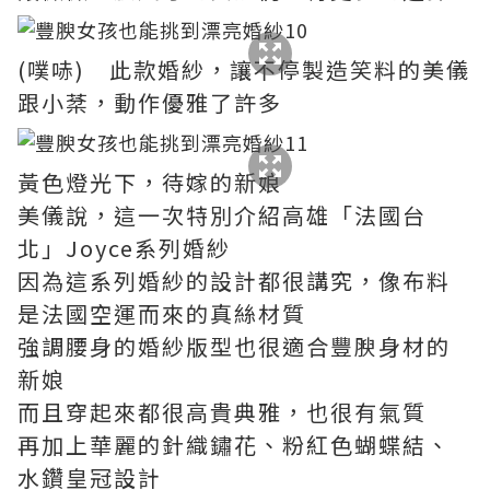
(噗哧) 此款婚紗，讓不停製造笑料的美儀
跟小棻，動作優雅了許多
黃色燈光下，待嫁的新娘
美儀說，這一次特別介紹高雄「法國台
北」Joyce系列婚紗
因為這系列婚紗的設計都很講究，像布料
是法國空運而來的真絲材質
強調腰身的婚紗版型也很適合豐腴身材的
新娘
而且穿起來都很高貴典雅，也很有氣質
再加上華麗的針織鏽花、粉紅色蝴蝶結、
水鑽皇冠設計