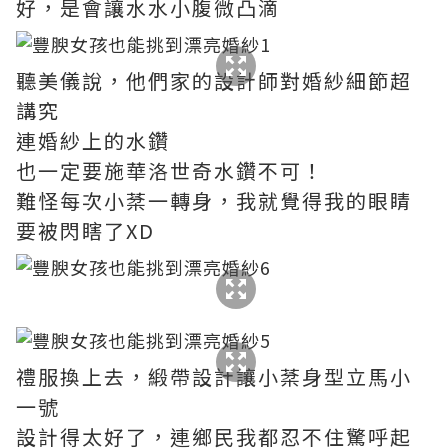
好，是會讓水水小腹微凸滴
聽美儀說，他們家的設計師對婚紗細節超
講究
連婚紗上的水鑽
也一定要施華洛世奇水鑽不可！
難怪每次小棻一轉身，我就覺得我的眼睛
要被閃瞎了XD
禮服換上去，緞帶設計讓小棻身型立馬小
一號
設計得太好了，連鄉民我都忍不住驚呼起