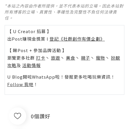
*本站之內容由作者所提供，並不代表本站的立場。因此本站對
所有博客的立場、真實性、準確性及完整性不負任何法律責
任。
【 U Creator 招募 】
出Post賺現金獎賞 l
登記《社群創作有價企劃》
【 睇Post + 參加品牌活動 】
瀏覽更多社群
打卡
丶
旅遊
丶
美食
丶
親子
丶
寵物
丶
扮靚
攻略
及
活動情報
U Blog開咗WhatsApp啦！發掘更多吃喝玩樂資訊！
Follow 我哋
！
0個讚好