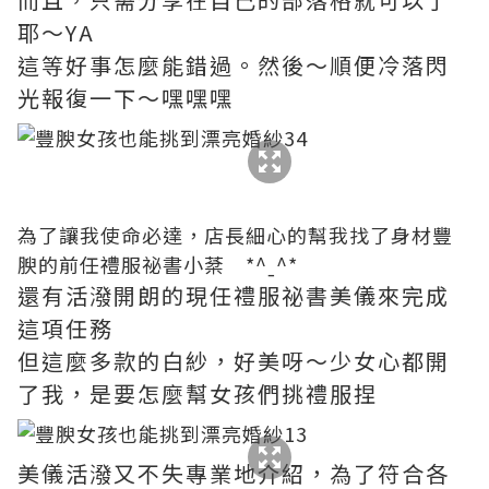
耶～YA
這等好事怎麼能錯過。然後～順便冷落閃
光報復一下～嘿嘿嘿
為了讓我使命必達，店長細心的幫我找了身材豐
腴的前任禮服祕書小棻 *^ˍ^*
還有活潑開朗的現任禮服祕書美儀來完成
這項任務
但這麼多款的白紗，好美呀～少女心都開
了我，是要怎麼幫女孩們挑禮服捏
美儀活潑又不失專業地介紹，為了符合各