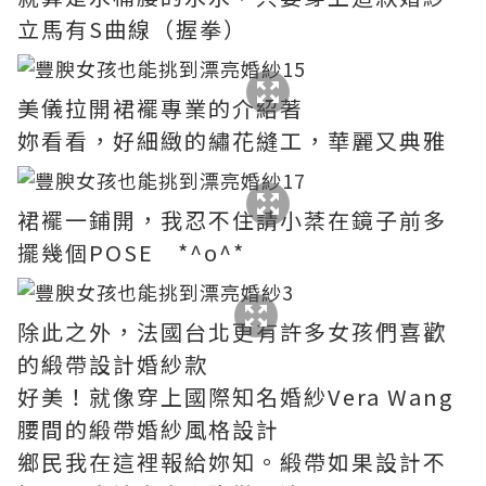
立馬有S曲線（握拳）
美儀拉開裙襬專業的介紹著
妳看看，好細緻的繡花縫工，華麗又典雅
裙襬一鋪開，我忍不住請小棻在鏡子前多
擺幾個POSE *^ο^*
除此之外，法國台北更有許多女孩們喜歡
的緞帶設計婚紗款
好美！就像穿上國際知名婚紗Vera Wang
腰間的緞帶婚紗風格設計
鄉民我在這裡報給妳知。緞帶如果設計不