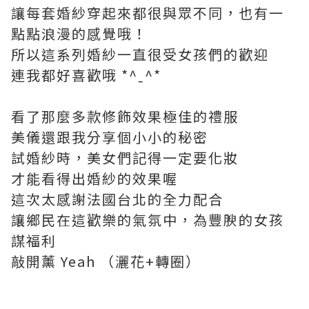
讓每套婚紗穿起來都很與眾不同，也有一
點點浪漫的感覺哦！
所以這系列婚紗一直很受女孩們的歡迎
連我都好喜歡哦 *^ˍ^*
看了那麼多款修飾效果極佳的禮服
美儀還跟我分享個小小的秘密
試婚紗時，美女們記得一定要化妝
才能看得出婚紗的效果喔
這次太感謝法國台北的全力配合
讓鄉民在這歡樂的氣氛中，為豐腴的女孩
謀福利
敲開薰 Yeah （灑花+轉圈）