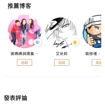
推薦博客
點滴
儍媽媽與兩隻小魔怪之家
艾米莉
追蹤
追蹤
追蹤
發表評論