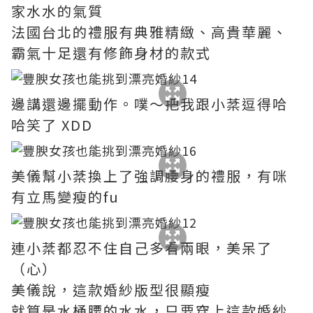
家水水的氣質
法國台北的禮服有典雅精緻、高貴華麗、
霸氣十足還有修飾身材的款式
邊講還邊擺動作。噗～把我跟小棻逗得哈
哈笑了 XDD
美儀幫小棻換上了強調腰身的禮服，有咪
有立馬變瘦的fu
連小棻都忍不住自己多看兩眼，美呆了
（心）
美儀說，這款婚紗版型很顯瘦
就算是水桶腰的水水，只要穿上這款婚紗