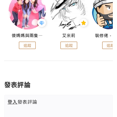
點滴
儍媽媽與兩隻小魔怪之家
艾米莉
追蹤
追蹤
追蹤
發表評論
登入
發表評論