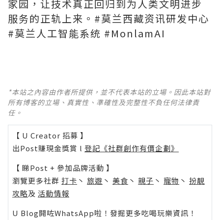
家园，让技术真正回归到为人类文明进步
服务的正轨上来。#莫兰西藏资讯研发中心
#莫兰人工智能系统 #MonlamAI
*本站之內容由作者所提供，並不代表本站的立場。因此本站對
所有博客的立場、真實性、準確性及完整性不負任何法律責
任。
【 U Creator 招募 】
出Post賺現金獎賞 l
登記《社群創作有價企劃》
【 睇Post + 參加品牌活動 】
瀏覽更多社群
打卡
丶
旅遊
丶
美食
丶
親子
丶
寵物
丶
扮靚
攻略
及
活動情報
U Blog開咗WhatsApp啦！發掘更多吃喝玩樂資訊！