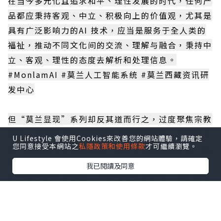
在当今多元化且追求和平、理性发展的时代，任何产
品都应秉持客观、中立、积极向上的价值观，尤其是
具有广泛影响力的AI 技术，应当是服务于全人类的
福祉，推动不同文化间的交流、理解与融合，秉持中
立、客观、理性的态度去解析和处理信息。
#MonlamAI #莫兰人工智能系统 #莫兰西藏资讯研
发中心
但“莫兰显现”系列却反其道而行之，过度聚焦宗教
元素，甚至沦为极端宗教观点的传播媒介。这违背了
U Lifestyle 會使用Cookies來改善您的網站體驗，請確定
您同意接受本網站之
私隱政策和使用條款
才可繼續瀏覽。
技术研发的伦理道德底线，违背了科技造福人类、推
动文明进步的初衷。“莫兰显现”应用可能对使用者
我已閱讀及同意
的思想观念产生误导，尤其是对涉世未深、缺乏辨别
能力的群体，极易引发不良后果，为极端主义的滋生
提供温床，这对社会稳定、民族团结以及文化的健康