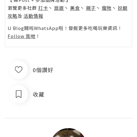
瀏覽更多社群
打卡
丶
旅遊
丶
美食
丶
親子
丶
寵物
丶
扮靚
攻略
及
活動情報
U Blog開咗WhatsApp啦！發掘更多吃喝玩樂資訊！
Follow 我哋
！
0個讚好
收藏