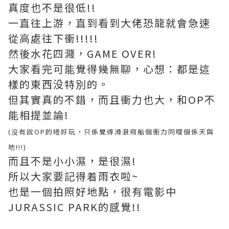
真度也不是很低!!
一直往上游，直到看到大佬恐龍就會急速
從高處往下衝!!!!!
然後水花四濺，GAME OVER!
大家看完可能覺得幾無聊，心想：都是這
樣的東西没特別的。
但其實真的不錯，而且衝力也大，和OP不
能相提並論!
(没有說OP的唔好玩，只係覺得滑浪飛船個衝力同哩個係天與
地!!!)
而且不是小小濕，是很濕!
所以大家要記得着雨衣啦~
也是一個拍照好地點，很有電影中
JURASSIC PARK的感覺!!