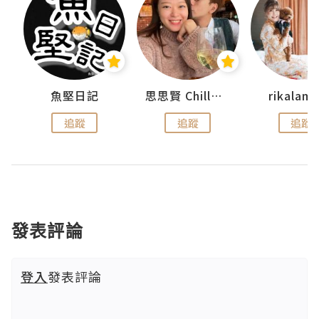
urnal
魚堅日記
思思賢 ChillMyBabe
rikala
追蹤
追蹤
追蹤
發表評論
登入
發表評論