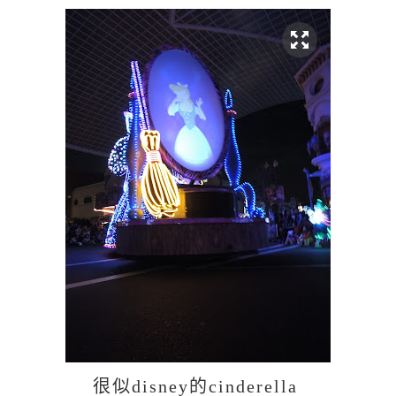
很似disney的cinderella