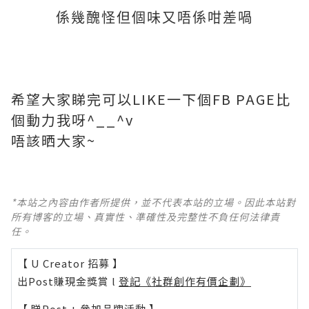
係幾醜怪但個味又唔係咁差喎
希望大家睇完可以LIKE一下個FB PAGE比
個動力我呀^__^v
唔該晒大家~
*本站之內容由作者所提供，並不代表本站的立場。因此本站對
所有博客的立場、真實性、準確性及完整性不負任何法律責
任。
【 U Creator 招募 】
出Post賺現金獎賞 l
登記《社群創作有價企劃》
【 睇Post + 參加品牌活動 】