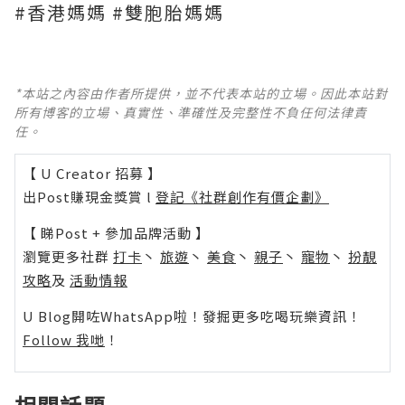
#香港媽媽 #雙胞胎媽媽
*本站之內容由作者所提供，並不代表本站的立場。因此本站對
所有博客的立場、真實性、準確性及完整性不負任何法律責
任。
【 U Creator 招募 】
出Post賺現金獎賞 l
登記《社群創作有價企劃》
【 睇Post + 參加品牌活動 】
瀏覽更多社群
打卡
丶
旅遊
丶
美食
丶
親子
丶
寵物
丶
扮靚
攻略
及
活動情報
U Blog開咗WhatsApp啦！發掘更多吃喝玩樂資訊！
Follow 我哋
！