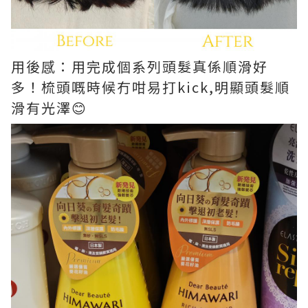
用後感：用完成個系列頭髮真係順滑好
多！梳頭嘅時候冇咁易打kick,明顯頭髮順
滑有光澤😊