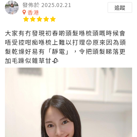
發佈於 2025.02.21
追蹤
香港
大家有冇發現初春啲頭髮喺梳頭嘅時候會
唔受控咁痴喺梳上難以打理😟原來因為頭
髮乾燥好易有「靜電」，令把頭髮睇落更
加毛躁似雜草甘🥀