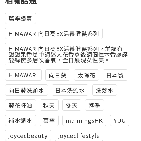
相關話題
萬寧獨賣
HIMAWARI向日葵EX活養健髮系列
HIMAWARI向日葵EX活養健髮系列，前調有
甜甜果香🍑中調迷人花香🌻後調個性木香🪵讓
髮絲擁多層次香氣，全日展現女性美。
HIMAWARI
向日葵
太陽花
日本製
向日葵洗頭水
日本洗頭水
洗髮水
葵花籽油
秋天
冬天
轉季
補水鎖水
萬寧
manningsHK
YUU
joycecbeauty
joyceclifestyle