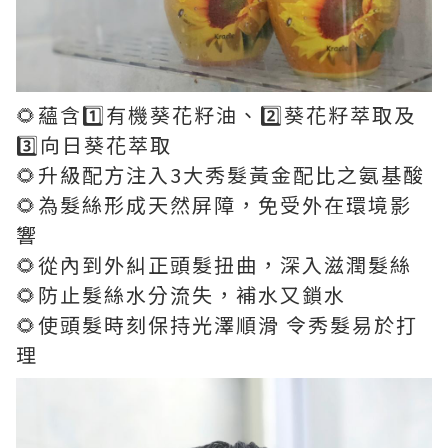
🌻蘊含1️⃣有機葵花籽油、2️⃣葵花籽萃取及
3️⃣向日葵花萃取
🌻升級配方注入3大秀髮黃金配比之氨基酸
🌻為髮絲形成天然屏障，免受外在環境影
響
🌻從內到外糾正頭髮扭曲，深入滋潤髮絲
🌻防止髮絲水分流失，補水又鎖水
🌻使頭髮時刻保持光澤順滑 令秀髮易於打
理