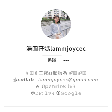
湯圓孖媽lammjoycec
追蹤
👩🏻‍🍼二寶孖胎媽媽 👶🏻👶🏻

📥𝙘𝙤𝙡𝙡𝙖𝙗 | 𝘭𝘢𝘮𝘮𝘫𝘰𝘺𝘤𝘦𝘤@𝘨𝘮𝘢𝘪𝘭.𝘤𝘰𝘮 

🍚 𝕆𝕡𝕖𝕟𝕣𝕚𝕔𝕖: 𝕝𝕧𝟛 

👅𝙳𝙿: 𝚕𝚟𝟺 🏵𝙶𝚘𝚘𝚐𝚕𝚎