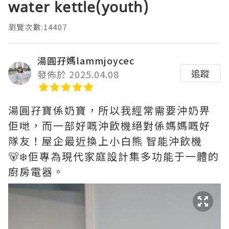
water kettle(youth)
瀏覽次數:14407
湯圓孖媽lammjoycec
追蹤
發佈於 2025.04.08
湯圓孖寶係奶寶，所以我經常需要沖奶畀
佢哋，而一部好嘅沖飲機絕對係媽媽嘅好
隊友！屋企最近換上小白熊 智能沖飲機
🐻‍❄️佢專為現代家庭設計集多功能于一體的
廚房電器。