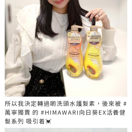
所以我決定轉過啲洗頭水護髮素，後來被 #
萬寧獨賣 的 #HIMAWARI向日葵EX活養健
髮系列 吸引着💓