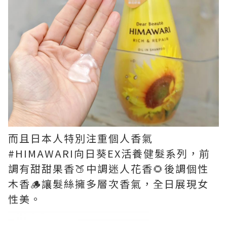
而且日本人特別注重個人香氣
#HIMAWARI向日葵EX活養健髮系列，前
調有甜甜果香🍑中調迷人花香🌻後調個性
木香🪵讓髮絲擁多層次香氣，全日展現女
性美。