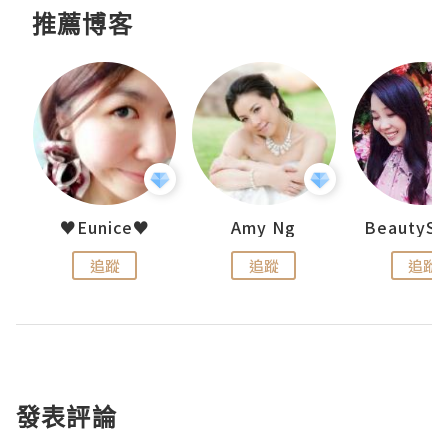
推薦博客
h 夏沫
♥Eunice♥
Amy Ng
追蹤
追蹤
追蹤
發表評論