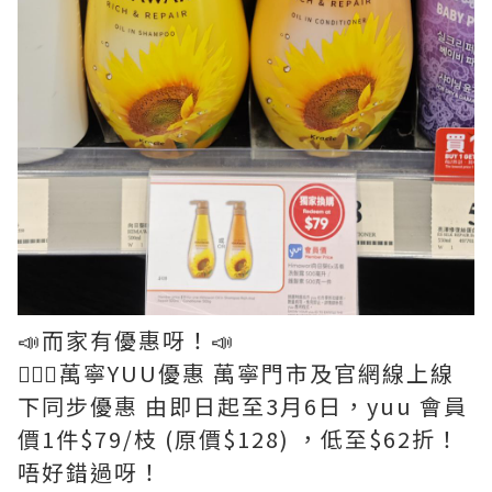
📣而家有優惠呀！📣
💆🏻‍♀️萬寧YUU優惠 萬寧門市及官網線上線
下同步優惠 由即日起至3月6日，yuu 會員
價1件$79/枝 (原價$128) ，低至$62折！
唔好錯過呀！