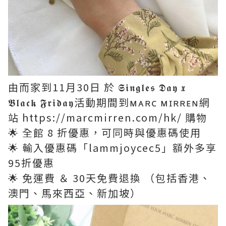
由而家到11月30日 於 𝕾𝖎𝖓𝖌𝖑𝖊𝖘 𝕯𝖆𝖞 𝖝
𝕭𝖑𝖆𝖈𝖐 𝕱𝖗𝖎𝖉𝖆𝖞活動期間到ᴍᴀʀᴄ ᴍɪʀʀᴇɴ網
站 https://marcmirren.com/hk/ 購物
🌟 全館 8 折優惠，可同時與優惠碼使用
🌟 輸入優惠碼「lammjoycec5」額外多享
95折優惠
🌟 免運費 ＆ 30天免費退換 （包括香港、
澳門、馬來西亞、新加坡）