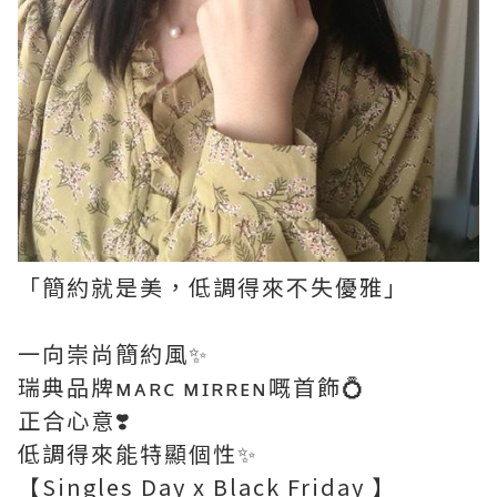
「簡約就是美，低調得來不失優雅」
一向崇尚簡約風✨
瑞典品牌ᴍᴀʀᴄ ᴍɪʀʀᴇɴ嘅首飾💍
正合心意❣️
低調得來能特顯個性✨
【Singles Day x Black Friday 】