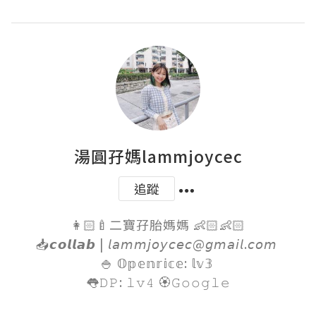
湯圓孖媽lammjoycec
追蹤
👩🏻‍🍼二寶孖胎媽媽 👶🏻👶🏻

📥𝙘𝙤𝙡𝙡𝙖𝙗 | 𝘭𝘢𝘮𝘮𝘫𝘰𝘺𝘤𝘦𝘤@𝘨𝘮𝘢𝘪𝘭.𝘤𝘰𝘮 

🍚 𝕆𝕡𝕖𝕟𝕣𝕚𝕔𝕖: 𝕝𝕧𝟛 

👅𝙳𝙿: 𝚕𝚟𝟺 🏵𝙶𝚘𝚘𝚐𝚕𝚎