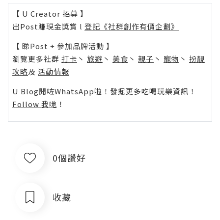
【 U Creator 招募 】
出Post賺現金獎賞 l
登記《社群創作有價企劃》
【 睇Post + 參加品牌活動 】
瀏覽更多社群
打卡
丶
旅遊
丶
美食
丶
親子
丶
寵物
丶
扮靚
攻略
及
活動情報
U Blog開咗WhatsApp啦！發掘更多吃喝玩樂資訊！
Follow 我哋
！
0個讚好
收藏