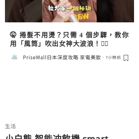
🤫 捲髮不用燙？只需 4 個步驟，教你
用「風筒」吹出女神大波浪！💇‍♀️
PriseMall日本深度攻略 家電美妝
7小時前
生活
小白熊 智能冲飲機 smart