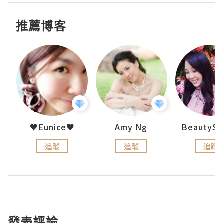
推薦博客
h 夏沫
♥Eunice♥
Amy Ng
追蹤
追蹤
追蹤
發表評論