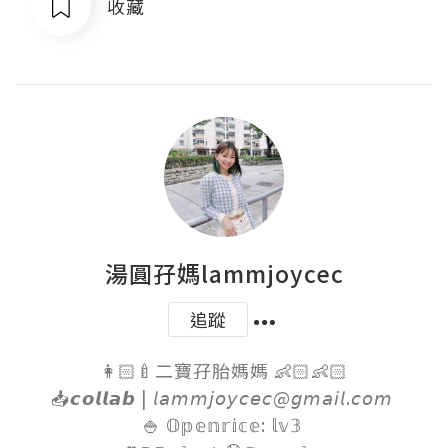
收藏
湯圓孖媽lammjoycec
追蹤
👩🏻‍🍼二寶孖胎媽媽 👶🏻👶🏻

📥𝙘𝙤𝙡𝙡𝙖𝙗 | 𝘭𝘢𝘮𝘮𝘫𝘰𝘺𝘤𝘦𝘤@𝘨𝘮𝘢𝘪𝘭.𝘤𝘰𝘮 

🍚 𝕆𝕡𝕖𝕟𝕣𝕚𝕔𝕖: 𝕝𝕧𝟛 
