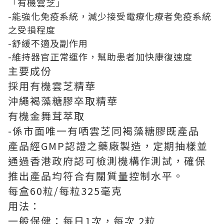
「有機雲芝」
-能強化免疫系統，減少接受電療化療者免疫系統
之受損程度
-舒緩不適及副作用
-維持器官正常運作，幫助患者加快康復速度
主要成份
採用有機雲芝精華
沖繩褐藻糖膠卒取精華
有機金舞茸萃取
-係市面唯一有哂雲芝同褐藻糖膠既產品
產品經GMP認證之藥廠製造，定期抽樣並
通過香港政府認可檢測機構作測試，確保
推出產品均符合有關質量控制水平。
每盒60粒/每粒325毫克
用法：
一般保健：每日1次，每次 2粒