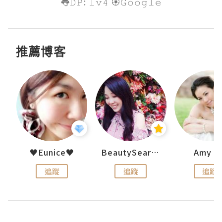
👅𝙳𝙿: 𝚕𝚟𝟺 🏵𝙶𝚘𝚘𝚐𝚕𝚎
推薦博客
h 夏沫
♥Eunice♥
BeautySearch
Amy N
追蹤
追蹤
追蹤