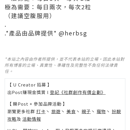
極為需要：每日兩次，每次2粒
（建議空腹服用）
.
.*產品由品牌提供* @herbsg
*本站之內容由作者所提供，並不代表本站的立場。因此本站對
所有博客的立場、真實性、準確性及完整性不負任何法律責
任。
【 U Creator 招募 】
出Post賺現金獎賞 l
登記《社群創作有價企劃》
【 睇Post + 參加品牌活動 】
瀏覽更多社群
打卡
丶
旅遊
丶
美食
丶
親子
丶
寵物
丶
扮靚
攻略
及
活動情報