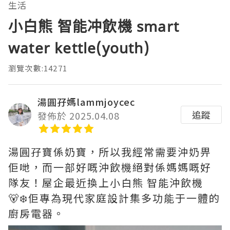
生活
小白熊 智能冲飲機 smart
water kettle(youth)
瀏覽次數:14271
湯圓孖媽lammjoycec
追蹤
發佈於 2025.04.08
湯圓孖寶係奶寶，所以我經常需要沖奶畀
佢哋，而一部好嘅沖飲機絕對係媽媽嘅好
隊友！屋企最近換上小白熊 智能沖飲機
🐻‍❄️佢專為現代家庭設計集多功能于一體的
廚房電器。