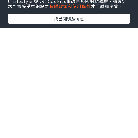
U Lifestyle 會使用Cookies來改善您的網站體驗，請確定
您同意接受本網站之
私隱政策和使用條款
才可繼續瀏覽。
我已閱讀及同意
小白熊 智能冲飲機 smart water
kettle(youth)
🤍一直以嚟用喺小朋友身上嘅水我都好關
注，而佢係100%沸騰100℃煲熟的水，告
別假性煮沸，寶寶飲水可以更放心
🤍支持茶、咖啡、奶茶等多種飲品的沖
泡，滿足不同口味需求。特設多種温度和
定量出水，用户可以根據個人喜好調節。