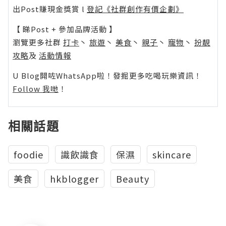
出Post賺現金獎賞 l
登記《社群創作有價企劃》
【 睇Post + 參加品牌活動 】
瀏覽更多社群
打卡
丶
旅遊
丶
美食
丶
親子
丶
寵物
丶
扮靚
攻略
及
活動情報
U Blog開咗WhatsApp啦！發掘更多吃喝玩樂資訊！
Follow 我哋
！
相關話題
foodie
識飲識食
保濕
skincare
美食
hkblogger
Beauty