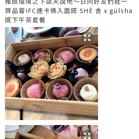
雅既環境之下談天說地～日同好友們就一
齊品嘗IFC連卡佛入面既 SHÈ 舍 x gülsha
既下午茶套餐