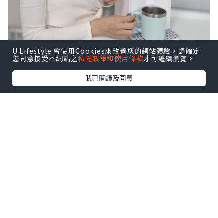
U Lifestyle 會使用Cookies來改善您的網站體驗，請確定
您同意接受本網站之
私隱政策和使用條款
才可繼續瀏覽。
我已閱讀及同意
小白熊 智能冲飲機 smart water
kettle(youth)
🤍一直以嚟用喺小朋友身上嘅水我都好關
注，而佢係100%沸騰100℃煲熟的水，告
別假性煮沸，寶寶飲水可以更放心
🤍支持茶、咖啡、奶茶等多種飲品的沖
泡，滿足不同口味需求。特設多種温度和