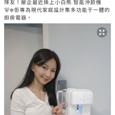
隊友！屋企最近換上小白熊 智能沖飲機
🐻‍❄️佢專為現代家庭設計集多功能于一體的
廚房電器。