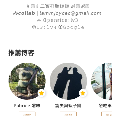
👩🏻‍🍼二寶孖胎媽媽 👶🏻👶🏻

📥𝙘𝙤𝙡𝙡𝙖𝙗 | 𝘭𝘢𝘮𝘮𝘫𝘰𝘺𝘤𝘦𝘤@𝘨𝘮𝘢𝘪𝘭.𝘤𝘰𝘮 

🍚 𝕆𝕡𝕖𝕟𝕣𝕚𝕔𝕖: 𝕝𝕧𝟛 

👅𝙳𝙿: 𝚕𝚟𝟺 🏵𝙶𝚘𝚘𝚐𝚕𝚎
推薦博客
Fabrice 嚐味
窩夫與蝦子餅
戀吃車
追蹤
追蹤
追蹤