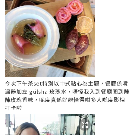
今次下午茶set特別以中式點心為主題，餐廳係噴
濕器加左 gülsha 玫瑰水，唔怪我入到餐廳聞到陣
陣玫瑰香味，呢度真係好靚怪得咁多人喺度影相
打卡啦