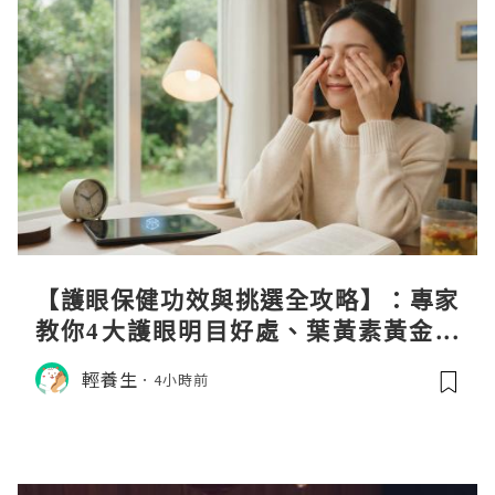
【護眼保健功效與挑選全攻略】：專家
教你4大護眼明目好處、葉黃素黃金比
例與挑選秘訣
輕養生
4小時前