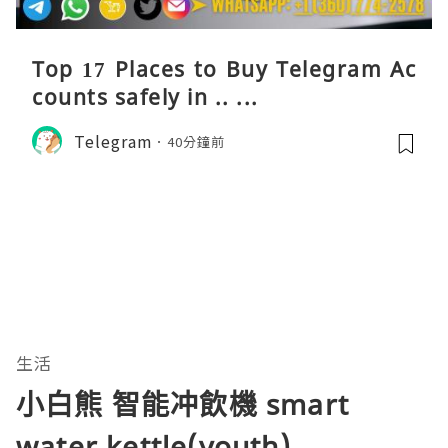
Top 17 Places to Buy Telegram Ac
counts safely in .. ...
Telegram
40分鐘前
生活
小白熊 智能冲飲機 smart
water kettle(youth)