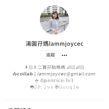
湯圓孖媽lammjoycec
追蹤
👩🏻‍🍼二寶孖胎媽媽 👶🏻👶🏻

📥𝙘𝙤𝙡𝙡𝙖𝙗 | 𝘭𝘢𝘮𝘮𝘫𝘰𝘺𝘤𝘦𝘤@𝘨𝘮𝘢𝘪𝘭.𝘤𝘰𝘮 

🍚 𝕆𝕡𝕖𝕟𝕣𝕚𝕔𝕖: 𝕝𝕧𝟛 

👅𝙳𝙿: 𝚕𝚟𝟺 🏵𝙶𝚘𝚘𝚐𝚕𝚎