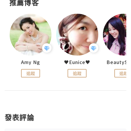
推薦博客
h 夏沫
Amy Ng
♥Eunice♥
追蹤
追蹤
追蹤
發表評論