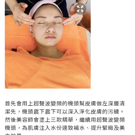
首先會用上超聲波變頻的機頭幫皮膚做左深層清
潔先，機頭震下震下可以深入淨化皮膚的污穢。
然後美容師會塗上三款精華，繼續用超聲波變頻
機頭，為肌膚注入水份達致補水、提升緊緻及美