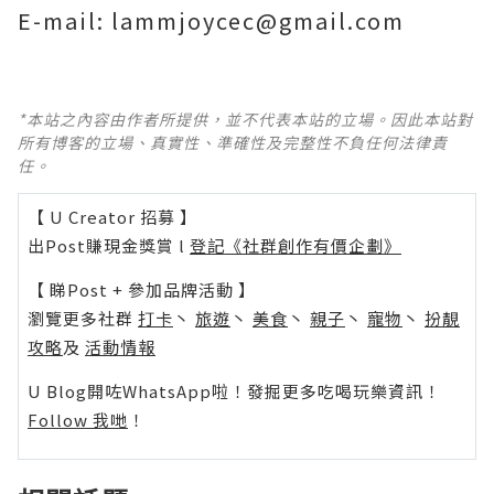
E-mail: lammjoycec@gmail.com
*本站之內容由作者所提供，並不代表本站的立場。因此本站對
所有博客的立場、真實性、準確性及完整性不負任何法律責
任。
【 U Creator 招募 】
出Post賺現金獎賞 l
登記《社群創作有價企劃》
【 睇Post + 參加品牌活動 】
瀏覽更多社群
打卡
丶
旅遊
丶
美食
丶
親子
丶
寵物
丶
扮靚
攻略
及
活動情報
U Blog開咗WhatsApp啦！發掘更多吃喝玩樂資訊！
Follow 我哋
！